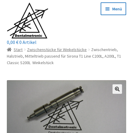
Zur
Zum
Menü
Navigation
Inhalt
springen
springen
0,00
€
0 Artikel
Home
Start
Zwischenstücke für Winkelstücke
Zwischentrieb,
Halstrieb, Mitteltrieb passend für Sirona T1 Line C200L, A200L, T1
Shop
Classic S200L Winkelstück
Mein Konto / Login
Kontakt
Unterm
Reparaturservice
öffnen
Unterm
Wichtige Infos
öffnen