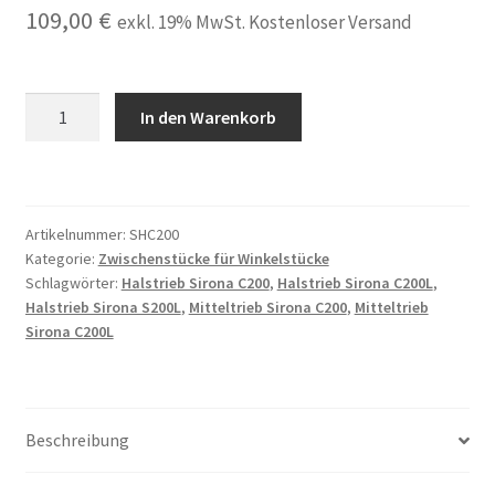
109,00
€
exkl. 19% MwSt. Kostenloser Versand
Zwischentrieb,
In den Warenkorb
Halstrieb,
Mitteltrieb
passend
für
Artikelnummer:
SHC200
Sirona
Kategorie:
Zwischenstücke für Winkelstücke
T1
Schlagwörter:
Halstrieb Sirona C200
,
Halstrieb Sirona C200L
,
Line
Halstrieb Sirona S200L
,
Mitteltrieb Sirona C200
,
Mitteltrieb
C200L,
Sirona C200L
A200L,
T1
Classic
S200L
Beschreibung
Winkelstück
Menge