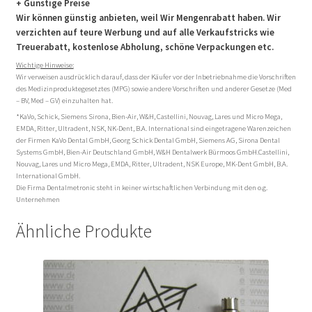
+ Günstige Preise
Wir können günstig anbieten, weil Wir Mengenrabatt haben. Wir
verzichten auf teure Werbung und auf alle Verkaufstricks wie
Treuerabatt, kostenlose Abholung, schöne Verpackungen etc.
Wichtige Hinweise:
Wir verweisen ausdrücklich darauf, dass der Käufer vor der Inbetriebnahme die Vorschriften
des Medizinproduktegesetztes (MPG) sowie andere Vorschriften und anderer Gesetze (Med
– BV, Med – GV) einzuhalten hat.
*KaVo, Schick, Siemens Sirona, Bien-Air, W&H, Castellini, Nouvag, Lares und Micro Mega,
EMDA, Ritter, Ultradent, NSK, NK-Dent, B.A. International sind eingetragene Warenzeichen
der Firmen KaVo Dental GmbH, Georg Schick Dental GmbH, Siemens AG, Sirona Dental
Systems GmbH, Bien-Air Deutschland GmbH, W&H Dentalwerk Bürmoos GmbH.Castellini,
Nouvag, Lares und Micro Mega, EMDA, Ritter, Ultradent, NSK Europe, MK-Dent GmbH, B.A.
International GmbH.
Die Firma Dentalmetronic steht in keiner wirtschaftlichen Verbindung mit den o.g.
Unternehmen
Ähnliche Produkte