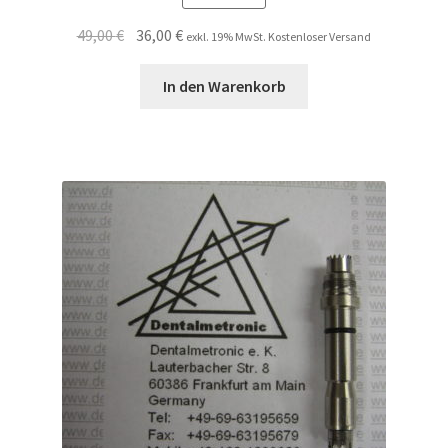
Ursprünglicher
Aktueller
49,00
€
36,00
€
exkl. 19% MwSt. Kostenloser Versand
Preis
Preis
war:
ist:
In den Warenkorb
49,00 €
36,00 €.