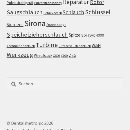
Reparatur
Rotor
Pulverstrahlgerät
Pulverstrahlhandy
Schlüssel
Saugschlauch
Schlauch
Schick SM78
Sirona
Siemens
Spannzange
Speichelzieherschlauch
Spitze
Sprayvit 4000
Turbine
W&H
Technikhandstück
Ultraschall Handstück
Werkzeug
ZEG
Winkelstück
X600
X700
Suchen
nach:
© Dentalmetronic 2026