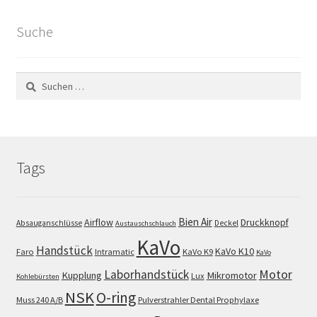
Suche
Suchen
nach:
Tags
Bien Air
Airflow
Druckknopf
Absauganschlüsse
Deckel
Austauschschlauch
KaVo
Handstück
KaVo K10
Faro
Intramatic
KaVo K9
KaVo
Motor
Laborhandstück
Kupplung
Mikromotor
Lux
Kohlebürsten
NSK
O-ring
Muss 240 A/B
Pulverstrahler Dental Prophylaxe