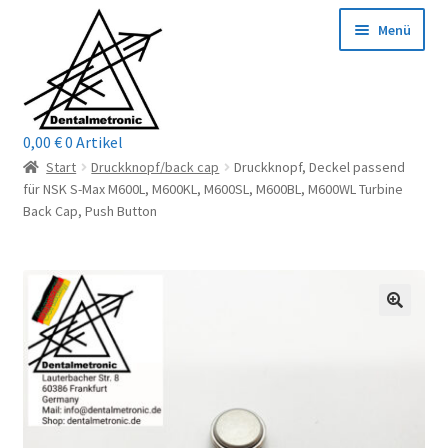
Zur
Zum
Menü
Navigation
Inhalt
springen
springen
0,00
€
0 Artikel
Home
Start
Druckknopf/back cap
Druckknopf, Deckel passend
für NSK S-Max M600L, M600KL, M600SL, M600BL, M600WL Turbine
Shop
Back Cap, Push Button
Mein Konto / Login
Kontakt
Unterm
Reparaturservice
öffnen
Unterm
Wichtige Infos
öffnen