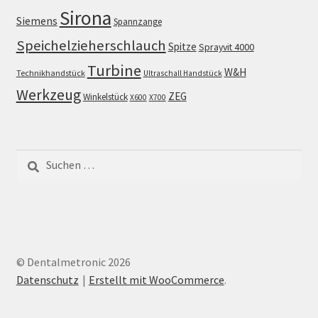
Sirona
Siemens
Spannzange
Speichelzieherschlauch
Spitze
Sprayvit 4000
Turbine
W&H
Technikhandstück
Ultraschall Handstück
Werkzeug
ZEG
Winkelstück
X600
X700
Suchen
nach:
© Dentalmetronic 2026
Datenschutz
Erstellt mit WooCommerce
.