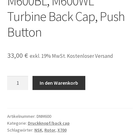
M600BL, M600WL
Turbine Back Cap, Push
Button
33,00
€
exkl. 19% MwSt. Kostenloser Versand
Druckknopf,
In den Warenkorb
Deckel
passend
für
NSK
Artikelnummer:
DNM600
S-
Kategorie:
Druckknopf/back cap
Max
Schlagwörter:
NSK
,
Rotor
,
X700
M600L,