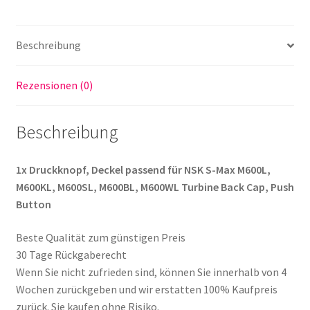
M600KL,
M600SL,
M600BL,
Beschreibung
M600WL
Turbine
Rezensionen (0)
Back
Cap,
Push
Beschreibung
Button
Menge
1x Druckknopf, Deckel passend für NSK S-Max M600L,
M600KL, M600SL, M600BL, M600WL Turbine Back Cap, Push
Button
Beste Qualität zum günstigen Preis
30 Tage Rückgaberecht
Wenn Sie nicht zufrieden sind, können Sie innerhalb von 4
Wochen zurückgeben und wir erstatten 100% Kaufpreis
zurück. Sie kaufen ohne Risiko.