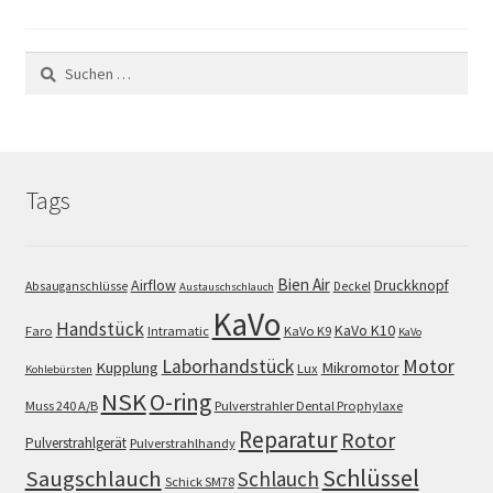
Suchen
nach:
Tags
Bien Air
Airflow
Druckknopf
Absauganschlüsse
Deckel
Austauschschlauch
KaVo
Handstück
KaVo K10
Faro
Intramatic
KaVo K9
KaVo
Motor
Laborhandstück
Kupplung
Mikromotor
Lux
Kohlebürsten
NSK
O-ring
Muss 240 A/B
Pulverstrahler Dental Prophylaxe
Reparatur
Rotor
Pulverstrahlgerät
Pulverstrahlhandy
Schlüssel
Saugschlauch
Schlauch
Schick SM78