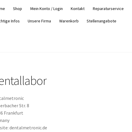
me
Shop
Mein Konto / Login
Kontakt
Reparaturservice
chtige Infos
Unsere Firma
Warenkorb
Stellenangebote
entallabor
talmetronic
erbacher Str. 8
6 Frankfurt
many
ite: dentalmetronic.de