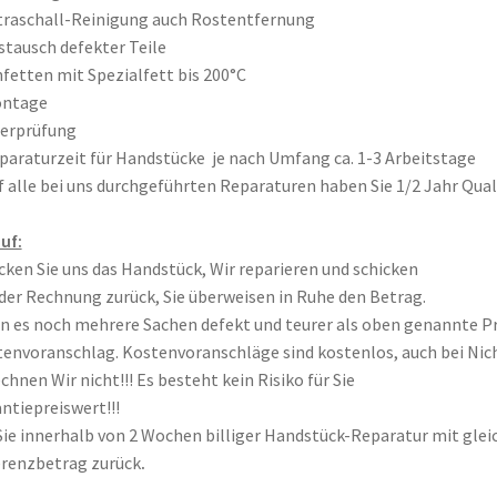
traschall-Reinigung auch Rostentfernung
stausch defekter Teile
nfetten mit Spezialfett bis 200°C
ontage
berprüfung
paraturzeit für Handstücke je nach Umfang ca. 1-3 Arbeitstage
f alle bei uns durchgeführten Reparaturen haben Sie 1/2 Jahr Qual
uf:
cken Sie uns das Handstück, Wir reparieren und schicken
der Rechnung zurück, Sie überweisen in Ruhe den Betrag.
 es noch mehrere Sachen defekt und teurer als oben genannte Pr
envoranschlag. Kostenvoranschläge sind kostenlos, auch bei N
chnen Wir nicht!!! Es besteht kein Risiko für Sie
ntiepreiswert!!!
ie innerhalb von 2 Wochen billiger Handstück-Reparatur mit glei
erenzbetrag zurück
.