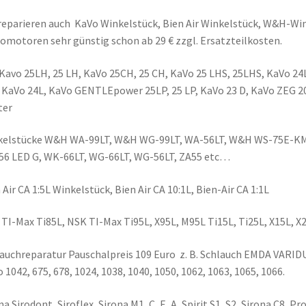
reparieren auch KaVo Winkelstück, Bien Air Winkelstück, W&H-Win
omotoren sehr günstig schon ab 29 € zzgl. Ersatzteilkosten.
 Kavo 25LH, 25 LH, KaVo 25CH, 25 CH, KaVo 25 LHS, 25LHS, KaVo 24L
KaVo 24L, KaVo GENTLEpower 25LP, 25 LP, KaVo 23 D, KaVo ZEG 20
ter
elstücke W&H WA-99LT, W&H WG-99LT, WA-56LT, W&H WS-75E-KM, 
6 LED G, WK-66LT, WG-66LT, WG-56LT, ZA55 etc…
 Air CA 1:5L Winkelstück, Bien Air CA 10:1L, Bien-Air CA 1:1L
TI-Max Ti85L, NSK TI-Max Ti95L, X95L, M95L Ti15L, Ti25L, X15L, X
auchreparatur Pauschalpreis 109 Euro z. B. Schlauch EMDA VARID
 1042, 675, 678, 1024, 1038, 1040, 1050, 1062, 1063, 1065, 1066.
na Sirodont, Siroflex, Sirona M1, C, E, A, Spirit S1, S2, Sirona C8, 