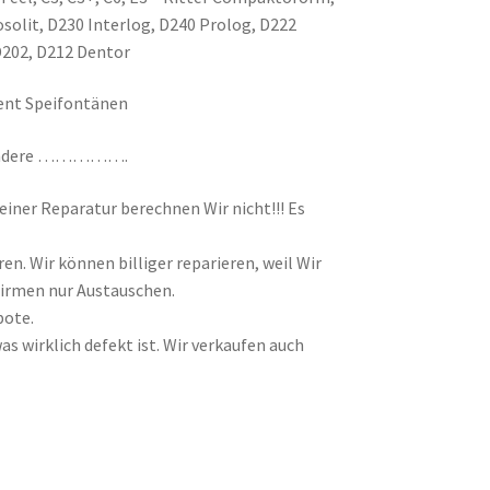
osolit, D230 Interlog, D240 Prolog, D222
D202, D212 Dentor
dent Speifontänen
le andere …………….
ner Reparatur berechnen Wir nicht!!! Es
n. Wir können billiger reparieren, weil Wir
 Firmen nur Austauschen.
bote.
as wirklich defekt ist. Wir verkaufen auch