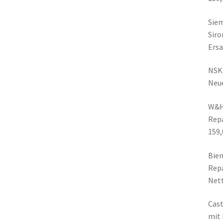
Siem
Siro
Ersa
NSK 
Neue
W&H 
Repa
159,
Bien
Repa
Nett
Cast
mit 