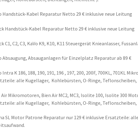
 Handstück-Kabel Reparatur Netto 29 € inklusive neue Leitung
ck Handstück-Kabel Reparatur Netto 29 € inklusive neue Leitung
ck C1, C2, C3, KaVo K9, K10, K11 Steuergerät Knieanlasser, Fussanl
 Absaugung, Absauganlagen für Einzelplatz Reparatur ab 89 €
 Intra K 186, 188, 190, 191, 196 , 197, 200, 200F, 700KL, 701KL Mi
tzteile: alle Kugellager, Kohlebürsten, O-Ringe, Teflonscheiben,
 Air Mikromotoren, Bien Air MC2, MC3, Isolite 100, Isolite 300 Mot
tzteile: alle Kugellager, Kohlebürsten, O-Ringe, Teflonscheiben,
na SL Motor Patrone Reparatur nur 129 € inklusive Ersatzteile: al
itsaufwand.