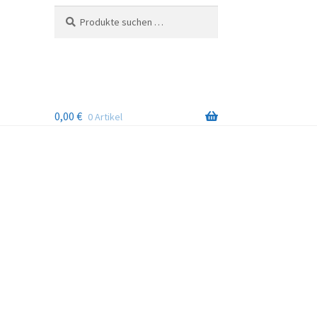
Suchen
Suchen
nach:
0,00
€
0 Artikel