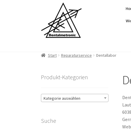
Zur
Zum
Ho
Navigation
Inhalt
springen
springen
Wi
Start
Reparaturservice
Dentallabor
D
Produkt-Kategorien
Den
Kategorie auswählen
Laut
6038
Ger
Suche
Webs