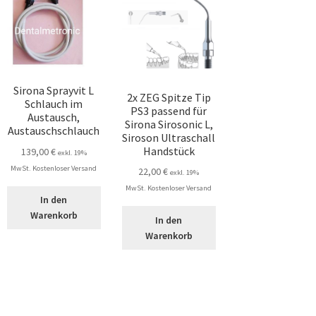
Sirona Sprayvit L
2x ZEG Spitze Tip
Schlauch im
PS3 passend für
Austausch,
Sirona Sirosonic L,
Austauschschlauch
Siroson Ultraschall
Handstück
139,00
€
exkl. 19%
MwSt. Kostenloser Versand
22,00
€
exkl. 19%
MwSt. Kostenloser Versand
In den
r
Warenkorb
In den
Warenkorb