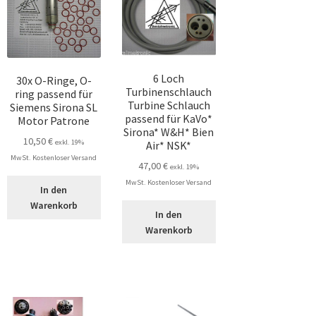
6 Loch
30x O-Ringe, O-
Turbinenschlauch
ring passend für
Turbine Schlauch
Siemens Sirona SL
passend für KaVo*
Motor Patrone
Sirona* W&H* Bien
10,50
€
exkl. 19%
Air* NSK*
MwSt. Kostenloser Versand
47,00
€
exkl. 19%
MwSt. Kostenloser Versand
In den
Warenkorb
In den
Warenkorb