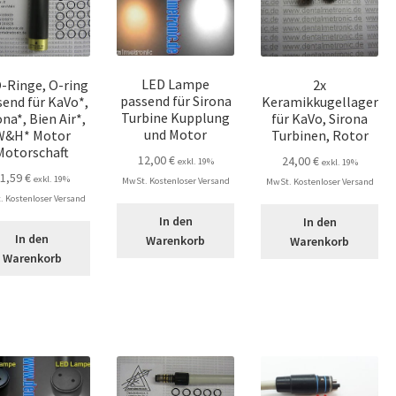
LED Lampe
O-Ringe, O-ring
2x
passend für Sirona
send für KaVo*,
Keramikkugellager
Turbine Kupplung
ona*, Bien Air*,
für KaVo, Sirona
und Motor
W&H* Motor
Turbinen, Rotor
Motorschaft
12,00
€
24,00
€
exkl. 19%
exkl. 19%
11,59
€
exkl. 19%
MwSt. Kostenloser Versand
MwSt. Kostenloser Versand
 Kostenloser Versand
In den
In den
In den
Warenkorb
Warenkorb
Warenkorb