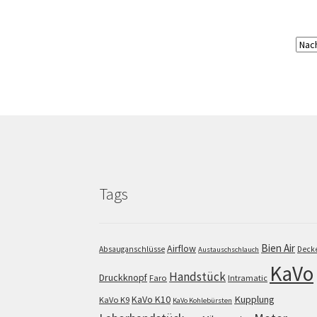
Tags
Bien Air
Airflow
Absauganschlüsse
Deck
Austauschschlauch
KaVo
Handstück
Druckknopf
Faro
Intramatic
KaVo K10
Kupplung
KaVo K9
KaVo Kohlebürsten