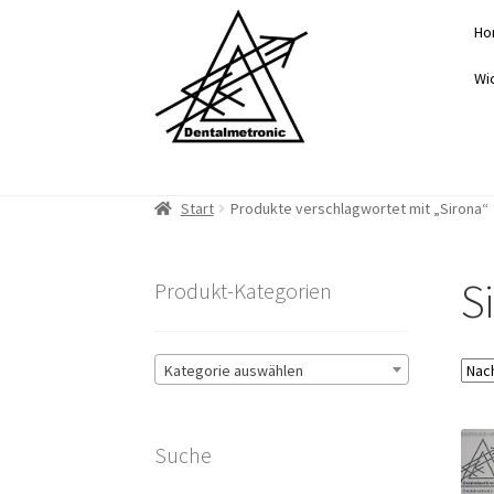
Zur
Zum
Ho
Navigation
Inhalt
springen
springen
Wi
Start
Produkte verschlagwortet mit „Sirona“
S
Produkt-Kategorien
Kategorie auswählen
Suche