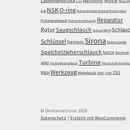
Motor
Laborhandstück
Mikromotor
Lux
Muss 2
NSK
O-ring
A/B
Pulverstrahler Dental Prophylaxe
Reparatur
Pulverstrahlgerät
Pulverstrahlhandy
Saugschlauch
Rotor
Schlau
Schick SM78
Sirona
Schlüssel
Siemens
Spannzange
Speichelzieherschlauch
Spitze
Sprayvit
Turbine
4000
Technikhandstück
Ultraschall Handst
Werkzeug
W&H
ZEG
Winkelstück
X600
X700
© Dentalmetronic 2026
Datenschutz
Erstellt mit WooCommerce
.