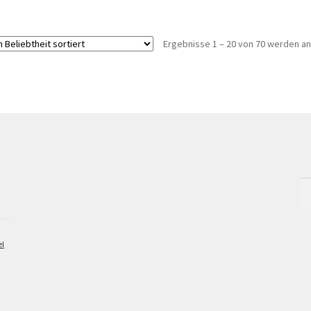
Ergebnisse 1 – 20 von 70 werden a
Su
na
el