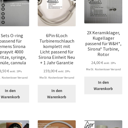
2X Keramiklager,
 Sets O-ring
6Pin 6Loch
Kugellager
passend für
Turbinenschlauch
passend für W&H*,
emens Sirona
komplett mit
Sirona* Turbine,
prayvit 4000
Licht passend für
Rotor
ritze, syringe,
Sirona Einheit Neu
nüle, cannula
+ 1 Jahr Garantie
24,00
€
exkl. 19%
MwSt. Kostenloser Versand
9,50
€
159,00
€
exkl. 19%
exkl. 19%
 Kostenloser Versand
MwSt. Kostenloser Versand
In den
Warenkorb
In den
In den
Warenkorb
Warenkorb