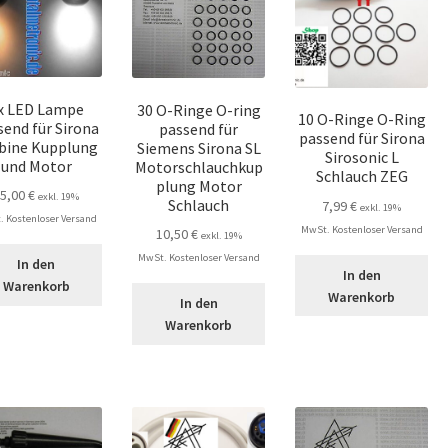
x LED Lampe
30 O-Ringe O-ring
10 O-Ringe O-Ring
send für Sirona
passend für
passend für Sirona
bine Kupplung
Siemens Sirona SL
Sirosonic L
und Motor
Motorschlauchkup
Schlauch ZEG
plung Motor
55,00
€
exkl. 19%
Schlauch
7,99
€
exkl. 19%
 Kostenloser Versand
MwSt. Kostenloser Versand
10,50
€
exkl. 19%
MwSt. Kostenloser Versand
In den
In den
Warenkorb
Warenkorb
In den
Warenkorb