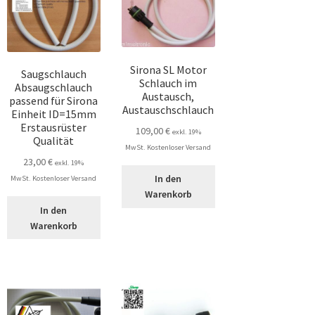
Sirona SL Motor
Saugschlauch
Schlauch im
Absaugschlauch
Austausch,
passend für Sirona
Austauschschlauch
Einheit ID=15mm
Erstausrüster
109,00
€
exkl. 19%
Qualität
MwSt. Kostenloser Versand
23,00
€
exkl. 19%
In den
MwSt. Kostenloser Versand
Warenkorb
In den
Warenkorb