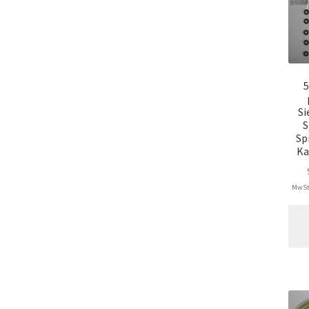
5
Si
S
Sp
Ka
MwSt.