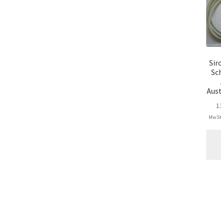
Sir
Sc
Aus
1
MwSt.