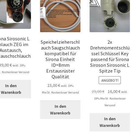
ona Sirosonic L
Speichelzieherschl
2x
hlauch ZEG im
auch Saugschlauch
Drehmomentschlü
Austausch,
kompatibel für
ssel Schlüssel Key
tauschschlauch
Sirona Einheit
passend für Sirona
ID=8mm
Siroson Sirosonic L
39,00
€
exkl. 19%
Erstausrüster
Spitze Tip
 Kostenloser Versand
Qualität
ANGEBOT!
23,00
€
In den
exkl. 19%
Ursprünglicher
Aktuelle
29,00
€
16,00
€
Warenkorb
exkl.
MwSt. Kostenloser Versand
Preis
Preis
19% MwSt. Kostenloser
war:
ist:
Versand
In den
29,00 €
16,00 €.
Warenkorb
In den
Warenkorb