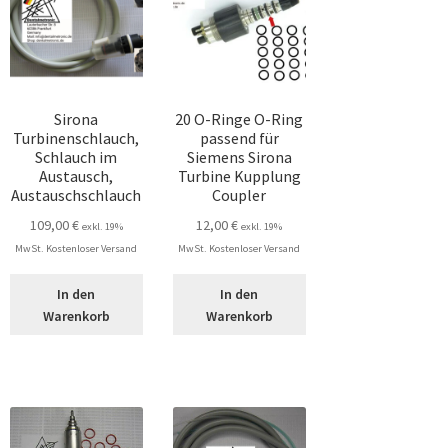
Sirona
20 O-Ringe O-Ring
Turbinenschlauch,
passend für
Schlauch im
Siemens Sirona
Austausch,
Turbine Kupplung
Austauschschlauch
Coupler
109,00
€
12,00
€
exkl. 19%
exkl. 19%
MwSt. Kostenloser Versand
MwSt. Kostenloser Versand
In den
In den
Warenkorb
Warenkorb