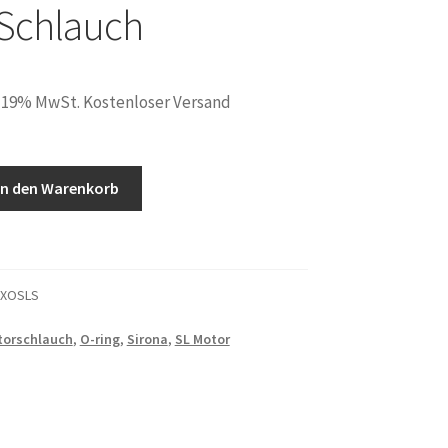
Schlauch
. 19% MwSt. Kostenloser Versand
In den Warenkorb
0XOSLS
torschlauch
,
O-ring
,
Sirona
,
SL Motor
kupplung