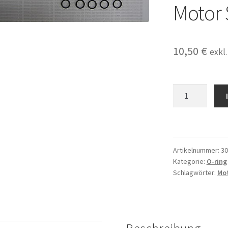
Motor 
10,50
€
exkl
30
O-
Ringe
O-
ring
Artikelnummer:
3
passend
Kategorie:
O-ring
für
Schlagwörter:
Mo
Siemens
Sirona
SL
Motorschlauch