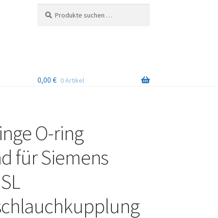
Suchen
Suchen
nach:
0,00
€
0 Artikel
inge O-ring
d für Siemens
 SL
schlauchkupplung