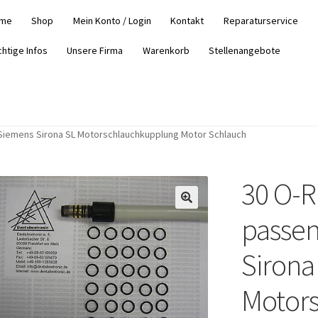
me
Shop
Mein Konto / Login
Kontakt
Reparaturservice
chtige Infos
Unsere Firma
Warenkorb
Stellenangebote
 Siemens Sirona SL Motorschlauchkupplung Motor Schlauch
30 O-R
passen
Sirona
Motor