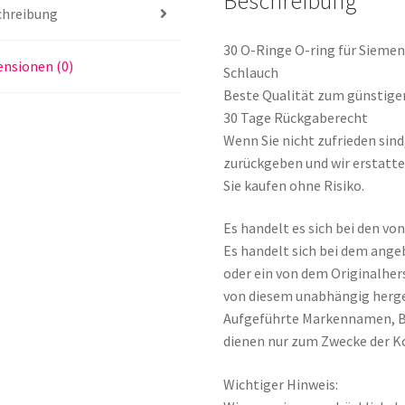
Beschreibung
Motor
chreibung
Schlauch
Menge
30 O-Ringe O-ring für Sieme
nsionen (0)
Schlauch
Beste Qualität zum günstige
30 Tage Rückgaberecht
Wenn Sie nicht zufrieden sin
zurückgeben und wir erstatte
Sie kaufen ohne Risiko.
Es handelt es sich bei den v
Es handelt sich bei dem ange
oder ein von dem Originalher
von diesem unabhängig herge
Aufgeführte Markennamen, 
dienen nur zum Zwecke der K
Wichtiger Hinweis: