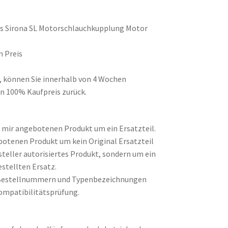
ns Sirona SL Motorschlauchkupplung Motor
n Preis
d, können Sie innerhalb von 4 Wochen
n 100% Kaufpreis zurück.
on mir angebotenen Produkt um ein Ersatzteil.
botenen Produkt um kein Original Ersatzteil
steller autorisiertes Produkt, sondern um ein
stellten Ersatz.
Bestellnummern und Typenbezeichnungen
ompatibilitätsprüfung.