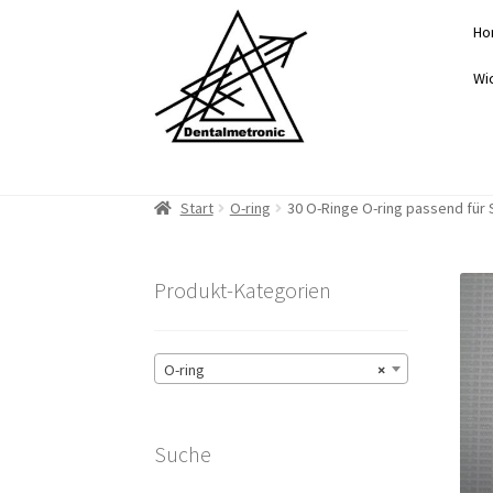
Zur
Zum
Ho
Navigation
Inhalt
springen
springen
Wi
Start
O-ring
30 O-Ringe O-ring passend für
Produkt-Kategorien
O-ring
×
Suche