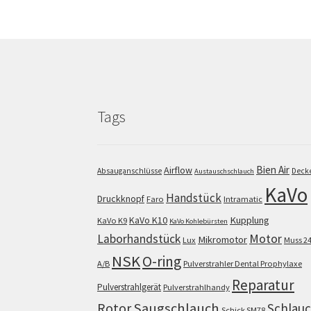
Tags
Bien Air
Airflow
Absauganschlüsse
Deck
Austauschschlauch
KaVo
Handstück
Druckknopf
Faro
Intramatic
KaVo K10
Kupplung
KaVo K9
KaVo Kohlebürsten
Motor
Laborhandstück
Mikromotor
Lux
Muss 2
NSK
O-ring
A/B
Pulverstrahler Dental Prophylaxe
Reparatur
Pulverstrahlgerät
Pulverstrahlhandy
Saugschlauch
Rotor
Schlau
Schick SM78