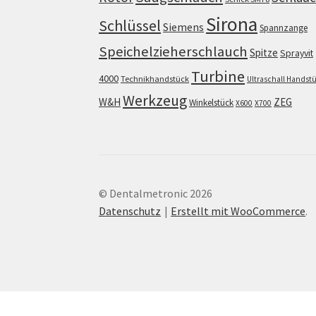
Sirona
Schlüssel
Siemens
Spannzange
Speichelzieherschlauch
Spitze
Sprayvit
Turbine
4000
Technikhandstück
Ultraschall Handst
Werkzeug
W&H
ZEG
Winkelstück
X600
X700
© Dentalmetronic 2026
Datenschutz
Erstellt mit WooCommerce
.