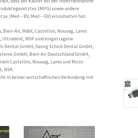
rauf, dass der Käufer vor der Inbetriebnahme
produktegesetztes (MPG) sowie andere
tze (Med – BV, Med – GV) einzuhalten hat.
, Bien-Air, W&H, Castellini, Nouvag, Lares
, Ultradent, NSK sind eingetragene
Vo Dental GmbH, Georg Schick Dental GmbH,
Systems GmbH, Bien-Air Deutschland GmbH,
H.Castellini, Nouvag, Lares und Micro
t, NSK.
ht in keiner wirtschaftlichen Verbindung mit