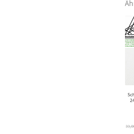
Äh
Sc
2
33,