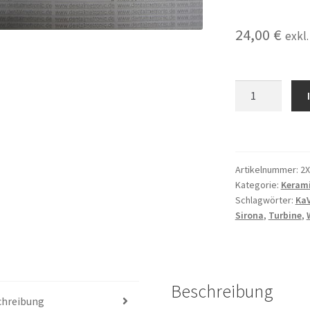
24,00
€
exkl
2X
Keramiklager,
Kugellager
passend
für
Artikelnummer:
2
W&H*,
Kategorie:
Kerami
Sirona*
Schlagwörter:
Ka
Turbine,
Sirona
,
Turbine
,
Rotor
Menge
Beschreibung
chreibung