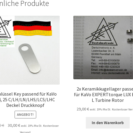
nliche Produkte
2x Keramikkugellager pass
hlüssel Key passend für KaVo
für KaVo EXPERTtorque LUX 
4, 25 C/LH/LN/LHS/LCS/LHC
L Turbine Rotor
Deckel Druckknopf
29,00
€
exkl. 19% MwSt. Kostenloser Ve
ANGEBOT!
In den Warenkorb
Ursprünglicher
Aktueller
00
€
30,00
€
exkl. 19% MwSt. Kostenloser
Preis
Preis
Versand