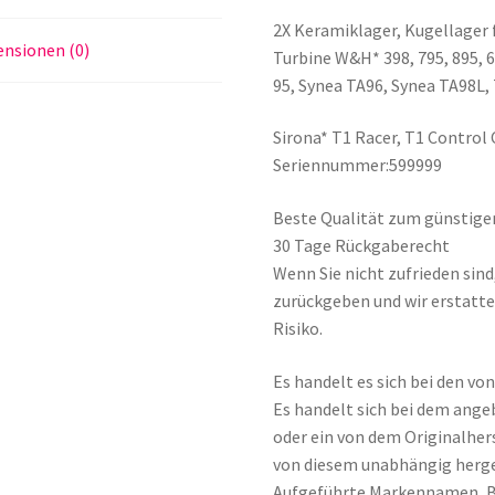
2X Keramiklager, Kugellager 
nsionen (0)
Turbine W&H* 398, 795, 895, 69
95, Synea TA96, Synea TA98L,
Sirona* T1 Racer, T1 Control 
Seriennummer:599999
Beste Qualität zum günstige
30 Tage Rückgaberecht
Wenn Sie nicht zufrieden sin
zurückgeben und wir erstatte
Risiko.
Es handelt es sich bei den v
Es handelt sich bei dem ange
oder ein von dem Originalher
von diesem unabhängig herge
Aufgeführte Markennamen, 