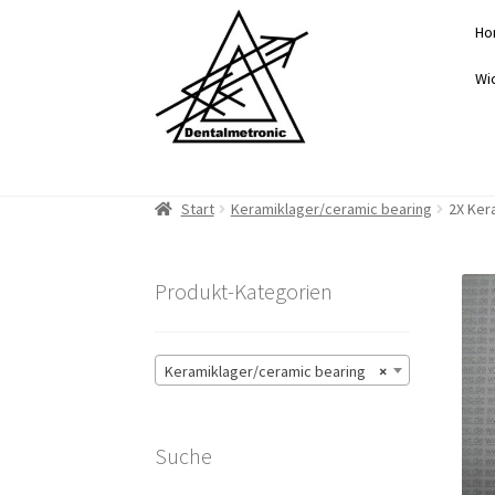
Zur
Zum
Ho
Navigation
Inhalt
springen
springen
Wi
Start
Keramiklager/ceramic bearing
2X Ker
Produkt-Kategorien
Keramiklager/ceramic bearing
×
Suche