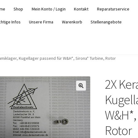
me
Shop
Mein Konto / Login
Kontakt
Reparaturservice
chtige Infos
Unsere Firma
Warenkorb
Stellenangebote
amiklager, Kugellager passend für W&H*, Sirona* Turbine, Rotor
2X Ker
Kugell
W&H*, 
Rotor