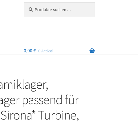
Suchen
Suchen
nach:
0,00
€
0 Artikel
amiklager,
ager passend für
Sirona* Turbine,