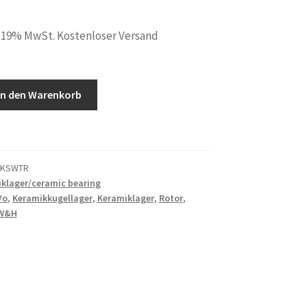
. 19% MwSt. Kostenloser Versand
In den Warenkorb
XKSWTR
klager/ceramic bearing
Vo
,
Keramikkugellager
,
Keramiklager
,
Rotor
,
W&H