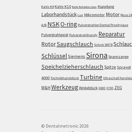
KaVo K10
Kupplung
KaVo K9
KaVo Kohlebürsten
Motor
Laborhandstück
Mikromotor
Lux
Muss 2
NSK
O-ring
A/B
Pulverstrahler Dental Prophylaxe
Reparatur
Pulverstrahlgerät
Pulverstrahlhandy
Saugschlauch
Rotor
Schlau
Schick SM78
Sirona
Schlüssel
Siemens
Spannzange
Speichelzieherschlauch
Spitze
Sprayvit
Turbine
4000
Technikhandstück
Ultraschall Handst
Werkzeug
W&H
ZEG
Winkelstück
X600
X700
© Dentalmetronic 2026