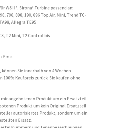
für W&H*, Sirona* Turbine passend an:
8, 798, 898, 190, 896 Top Air, Mini, Trend TC-
 TA98, Allegra TE95
CS, T2 Mini, T2 Control bis
n Preis
d, können Sie innerhalb von 4 Wochen
n 100% Kaufpreis zurück. Sie kaufen ohne
on mir angebotenen Produkt um ein Ersatzteil.
botenen Produkt um kein Original Ersatzteil
steller autorisiertes Produkt, sondern um ein
stellten Ersatz.
Bestellnummern und Typenbezeichnungen