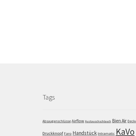
Tags
Bien Air
Airflow
Absauganschlüsse
Deck
Austauschschlauch
KaVo
Handstück
Druckknopf
Faro
Intramatic