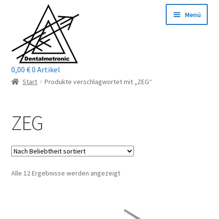
Zur
Zum
Menü
Navigation
Inhalt
springen
springen
0,00
€
0 Artikel
Home
Start
Produkte verschlagwortet mit „ZEG“
Shop
ZEG
Mein Konto / Login
Kontakt
Nach
Alle 12 Ergebnisse werden angezeigt
Unterm
Reparaturservice
Beliebtheit
öffnen
sortiert
Unterm
Wichtige Infos
öffnen