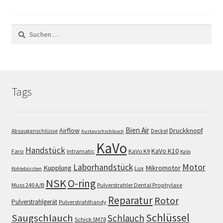
Suchen
nach:
Tags
Bien Air
Airflow
Druckknopf
Absauganschlüsse
Deckel
Austauschschlauch
KaVo
Handstück
KaVo K10
Faro
Intramatic
KaVo K9
KaVo
Motor
Laborhandstück
Kupplung
Mikromotor
Lux
Kohlebürsten
NSK
O-ring
Muss 240 A/B
Pulverstrahler Dental Prophylaxe
Reparatur
Rotor
Pulverstrahlgerät
Pulverstrahlhandy
Schlüssel
Saugschlauch
Schlauch
Schick SM78