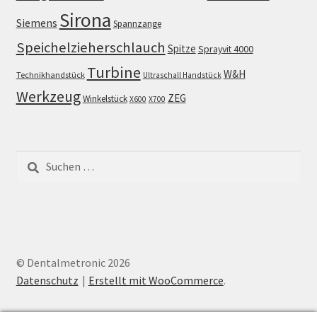
Sirona
Siemens
Spannzange
Speichelzieherschlauch
Spitze
Sprayvit 4000
Turbine
W&H
Technikhandstück
Ultraschall Handstück
Werkzeug
ZEG
Winkelstück
X600
X700
Suchen
nach:
© Dentalmetronic 2026
Datenschutz
Erstellt mit WooCommerce
.