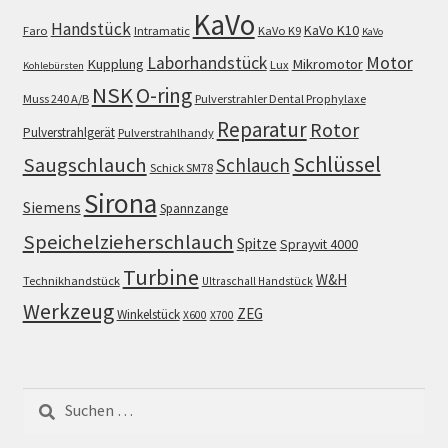
KaVo
Handstück
KaVo K10
Faro
Intramatic
KaVo K9
KaVo
Motor
Laborhandstück
Kupplung
Mikromotor
Lux
Kohlebürsten
NSK
O-ring
Muss 240 A/B
Pulverstrahler Dental Prophylaxe
Reparatur
Rotor
Pulverstrahlgerät
Pulverstrahlhandy
Schlüssel
Saugschlauch
Schlauch
Schick SM78
Sirona
Siemens
Spannzange
Speichelzieherschlauch
Spitze
Sprayvit 4000
Turbine
W&H
Technikhandstück
Ultraschall Handstück
Werkzeug
ZEG
Winkelstück
X600
X700
Suchen
nach: