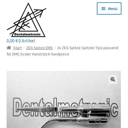
Zur
Zum
Menü
Navigation
Inhalt
springen
springen
0,00
€
0 Artikel
Home
Start
ZEG Spitze EMS
2x ZEG Spitze Spitzen Tips passend
für EMS Scaler Handstück Handpiece
Shop
Mein Konto / Login
Kontakt
Unterm
Reparaturservice
öffnen
Unterm
Wichtige Infos
öffnen