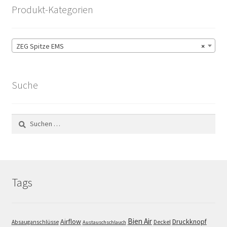
Produkt-Kategorien
ZEG Spitze EMS
×
Suche
Suchen
nach:
Tags
Bien Air
Airflow
Druckknopf
Absauganschlüsse
Deckel
Austauschschlauch