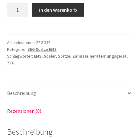
2x
In den Warenkorb
ZEG
Spitze
Spitzen
Tips
Artikelnummer:
ZEGG3E
passend
Kategorie:
ZEG Spitze EMS
für
Schlagwörter:
EMS
,
Scaler
,
Spitze
,
Zahnsteinentfernungsgerät
,
EMS
ZEG
Scaler
Handstück
Handpiece
Menge
Beschreibung
Rezensionen (0)
Beschreibung