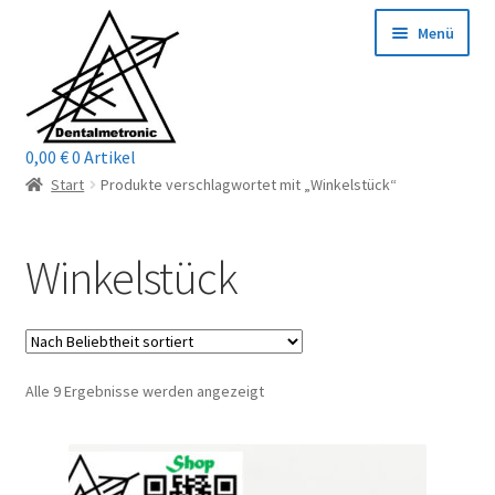
Zur
Zum
Menü
Navigation
Inhalt
springen
springen
0,00
€
0 Artikel
Home
Start
Produkte verschlagwortet mit „Winkelstück“
Shop
Winkelstück
Mein Konto / Login
Kontakt
Nach
Alle 9 Ergebnisse werden angezeigt
Unterm
Reparaturservice
Beliebtheit
öffnen
sortiert
Unterm
Wichtige Infos
öffnen