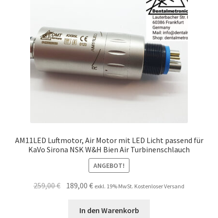
AM11LED Luftmotor, Air Motor mit LED Licht passend für
KaVo Sirona NSK W&H Bien Air Turbinenschlauch
ANGEBOT!
Ursprünglicher
Aktueller
259,00
€
189,00
€
exkl. 19% MwSt. Kostenloser Versand
Preis
Preis
war:
ist:
In den Warenkorb