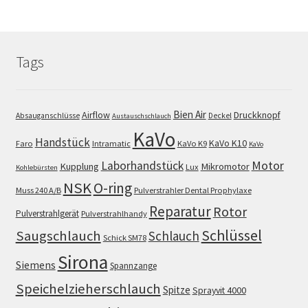
Tags
Bien Air
Airflow
Druckknopf
Absauganschlüsse
Deckel
Austauschschlauch
KaVo
Handstück
KaVo K10
Faro
Intramatic
KaVo K9
KaVo
Motor
Laborhandstück
Kupplung
Mikromotor
Lux
Kohlebürsten
NSK
O-ring
Muss 240 A/B
Pulverstrahler Dental Prophylaxe
Reparatur
Rotor
Pulverstrahlgerät
Pulverstrahlhandy
Schlüssel
Saugschlauch
Schlauch
Schick SM78
Sirona
Siemens
Spannzange
Speichelzieherschlauch
Spitze
Sprayvit 4000