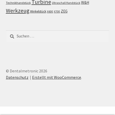
Turbine
W&H
Technikhandstück
Ultraschall Handstück
Werkzeug
ZEG
Winkelstück
X600
X700
Suchen
nach:
© Dentalmetronic 2026
Datenschutz
Erstellt mit WooCommerce
.