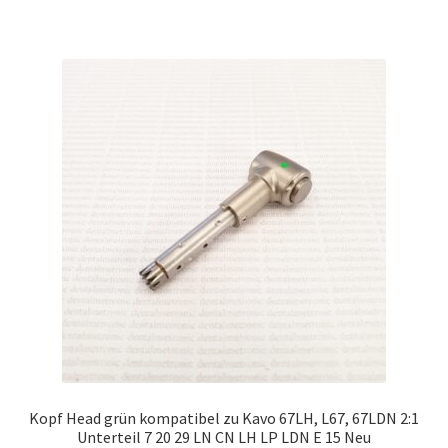
Kopf Head grün kompatibel zu Kavo 67LH, L67, 67LDN 2:1
Unterteil 7 20 29 LN CN LH LP LDN E 15 Neu