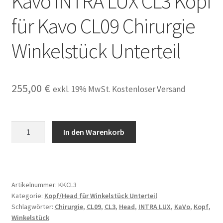
Kavo INTRA LUX CL3 Kopf
für Kavo CL09 Chirurgie
Winkelstück Unterteil
255,00
€
exkl. 19% MwSt. Kostenloser Versand
Kopf
In den Warenkorb
Head
kompatibel
Kavo
INTRA
Artikelnummer:
KKCL3
LUX
Kategorie:
Kopf/Head für Winkelstück Unterteil
CL3
Schlagwörter:
Chirurgie
,
CL09
,
CL3
,
Head
,
INTRA LUX
,
KaVo
,
Kopf
,
Kopf
Winkelstück