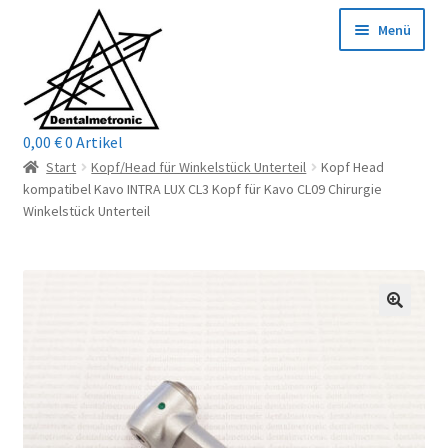
Zur
Zum
Menü
Navigation
Inhalt
springen
springen
0,00
€
0 Artikel
Home
Start
Kopf/Head für Winkelstück Unterteil
Kopf Head
kompatibel Kavo INTRA LUX CL3 Kopf für Kavo CL09 Chirurgie
Shop
Winkelstück Unterteil
Mein Konto / Login
Kontakt
Unterm
Reparaturservice
öffnen
Unterm
Wichtige Infos
öffnen