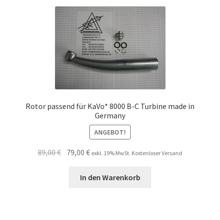
Rotor passend für KaVo* 8000 B-C Turbine made in
Germany
ANGEBOT!
Ursprünglicher
Aktueller
89,00
€
79,00
€
exkl. 19% MwSt. Kostenloser Versand
Preis
Preis
war:
ist:
In den Warenkorb
89,00 €
79,00 €.