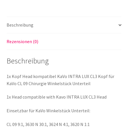
für
Kavo
CL09
Chirurgie
Beschreibung
Winkelstück
Unterteil
Rezensionen (0)
Menge
Beschreibung
1x Kopf Head kompatibel KaVo INTRA LUX CL3 Kopf für
KaVo CL 09 Chirurgie Winkelstück Unterteil
1x Head compatible with Kavo INTRA LUX CL3 Head
Einsetzbar für KaVo Winkelstück Unterteil:
CL 09 9:1, 3630 N 30:1, 3624 N 4:1, 3620 N 1:1