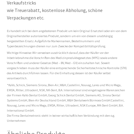
Verkaufstricks
wie Treuerabatt, kostenlose Abholung, schöne
Verpackungen etc.
Es handelt sich bei dem angebotenen Produkt um kein Original Ersatzteil oder ein von dem
Originalhersteller autorisiertes Produkt, sondern um ein von diesem unabhängig
hergestellten Ersatz. Aufgeführte Markennamen, Bestellnummern und
Typenbezeichnungen dienen nur zum Zwecke der Kompatibilitätsprüfung.
Wichtige Hinweise: Wir verweisen ausdrücklich darauf, dass der Käufer vor der
Inbetriebnahme die Vorschriften des Medizinproduktegesetztes (MPG) sowie andere
Vorschriften und anderer Gesetze (Med – BV, Med – GV) einzuhalten hat. Soweit
vorgeschrieben muss der Käufer eine entsprechende Sicherheitstechnische Kontrolle (STK)
des Artikels durchführen lassen. Für die Einhaltung dessen ist der Käufer selbst
verantwortlich.
*KaVo, Schick, Siemens Sirona, Bien-Air, W&H, Castellini, Nouvag, Lares und Micro Mega,
EMDA, Ritter, Ultradent, NSK, NK-Dent, B.A. International sind eingetragene Warenzeichen
der Firmen KaVo Dental GmbH, Georg Schick Dental GmbH, Siemens AG, Sirona Dental
Systems GmbH, Bien-Air Deutschland GmbH, W&H Dentalwerk Bürmoos GmbH.Castellini,
Nouvag, Lares und Micro Mega, EMDA, Ritter, Ultradent, NSK Europe, MK-Dent GmbH, B.A.
International GmbH.
Die Firma Dentalmetronic steht in keiner wirtschaftlichen Verbindung mit den o.g.
Unternehmen