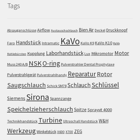
Tags
Bien Air
Airflow
Druckknopf
Absauganschlüsse
Deckel
Austauschschlauch
KaVo
Handstück
KaVo K10
Faro
Intramatic
KaVo K9
KaVo
Motor
Laborhandstück
Kupplung
Mikromotor
Lux
Kohlebürsten
NSK
O-ring
Muss 240 A/B
Pulverstrahler Dental Prophylaxe
Reparatur
Rotor
Pulverstrahlgerät
Pulverstrahlhandy
Schlüssel
Saugschlauch
Schlauch
Schick SM78
Sirona
Siemens
Spannzange
Speichelzieherschlauch
Spitze
Sprayvit 4000
Turbine
W&H
Technikhandstück
Ultraschall Handstück
Werkzeug
ZEG
Winkelstück
X600
X700