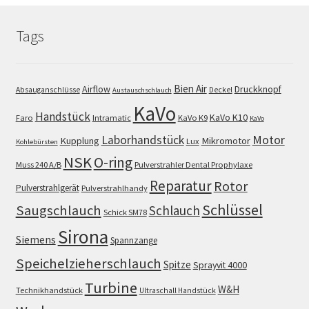
Tags
Bien Air
Airflow
Druckknopf
Absauganschlüsse
Deckel
Austauschschlauch
KaVo
Handstück
KaVo K10
Faro
Intramatic
KaVo K9
KaVo
Motor
Laborhandstück
Kupplung
Mikromotor
Lux
Kohlebürsten
NSK
O-ring
Muss 240 A/B
Pulverstrahler Dental Prophylaxe
Reparatur
Rotor
Pulverstrahlgerät
Pulverstrahlhandy
Schlüssel
Saugschlauch
Schlauch
Schick SM78
Sirona
Siemens
Spannzange
Speichelzieherschlauch
Spitze
Sprayvit 4000
Turbine
W&H
Technikhandstück
Ultraschall Handstück