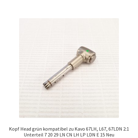
Kopf Head grün kompatibel zu Kavo 67LH, L67, 67LDN 2:1
Unterteil 7 20 29 LN CN LH LP LDN E 15 Neu