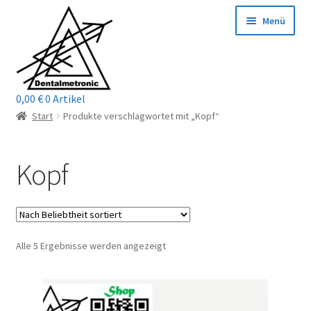
Zur
Zum
Menü
Navigation
Inhalt
springen
springen
0,00
€
0 Artikel
Home
Start
Produkte verschlagwortet mit „Kopf“
Shop
Kopf
Mein Konto / Login
Kontakt
Nach
Alle 5 Ergebnisse werden angezeigt
Unterm
Reparaturservice
Beliebtheit
öffnen
sortiert
Unterm
Wichtige Infos
öffnen