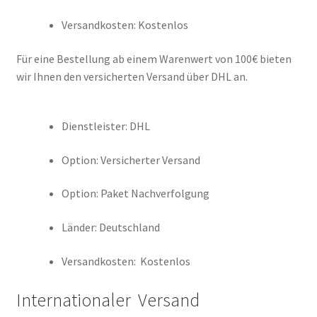
Zahlungsarten
Versandkosten: Kostenlos
Versandarten
Für eine Bestellung ab einem Warenwert von 100€ bieten
wir Ihnen den versicherten Versand über DHL an.
Datenschutz
Dienstleister: DHL
Widerrufsbelehrung
Option: Versicherter Versand
AGB’s
Option: Paket Nachverfolgung
Impressum
Länder: Deutschland
Unsere Firma
Versandkosten: Kostenlos
Warenkorb
Internationaler Versand