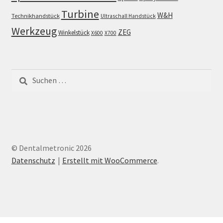
Turbine
W&H
Technikhandstück
Ultraschall Handstück
Werkzeug
ZEG
Winkelstück
X600
X700
Suchen
nach:
© Dentalmetronic 2026
Datenschutz
Erstellt mit WooCommerce
.