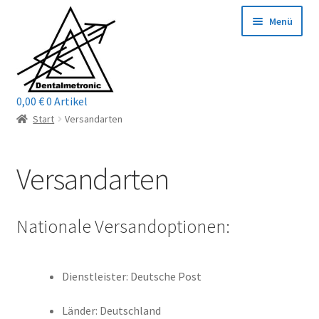
Zur
Zum
Menü
Navigation
Inhalt
springen
springen
0,00
€
0 Artikel
Home
Start
Versandarten
Shop
Versandarten
Mein Konto / Login
Nationale Versandoptionen:
Kontakt
Unterm
Reparaturservice
öffnen
Dienstleister: Deutsche Post
Unterm
Wichtige Infos
Länder: Deutschland
öffnen