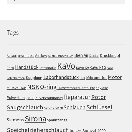
nach:
Tags
Bien Air
Airflow
Druckknopf
Absauganschlüsse
Deckel
Austauschschlauch
KaVo
Handstück
KaVo K10
Faro
Intramatic
KaVo K9
KaVo
Motor
Laborhandstück
Kupplung
Mikromotor
Lux
Kohlebürsten
NSK
O-ring
Muss 240 A/B
Pulverstrahler Dental Prophylaxe
Reparatur
Rotor
Pulverstrahlgerät
Pulverstrahlhandy
Schlüssel
Saugschlauch
Schlauch
Schick SM78
Sirona
Siemens
Spannzange
Speichelzieherschlauch
Spitze
Sprayvit 4000