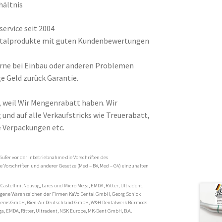
hältnis
ervice seit 2004
entalprodukte mit guten Kundenbewertungen
gerne bei Einbau oder anderen Problemen
e Geld zurück Garantie.
, weil Wir Mengenrabatt haben. Wir
und auf alle Verkaufstricks wie Treuerabatt,
 Verpackungen etc.
äufer vor der Inbetriebnahme die Vorschriften des
 Vorschriften und anderer Gesetze (Med – BV, Med – GV) einzuhalten
 Castellini, Nouvag, Lares und Micro Mega, EMDA, Ritter, Ultradent,
tragene Warenzeichen der Firmen KaVo Dental GmbH, Georg Schick
stems GmbH, Bien-Air Deutschland GmbH, W&H Dentalwerk Bürmoos
ga, EMDA, Ritter, Ultradent, NSK Europe, MK-Dent GmbH, B.A.