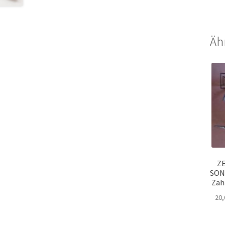
Äh
ZE
SONI
Zah
20