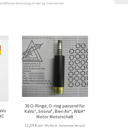
rtschaftlichen Verbindung mit den o.g. Unternehmen
30 O-Ringe, O-ring passend für
aVo
KaVo*, Sirona*, Bien Air*, W&H*
HC
Motor Motorschaft
11,59
€
exkl. 19% MwSt. Kostenloser Versand