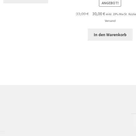
ANGEBOT!
Ursprünglicher
Aktueller
33,00
€
30,00
€
exkl. 19% MwSt. Koste
Preis
Preis
Versand
war:
ist:
33,00 €
30,00 €.
In den Warenkorb
Su
na