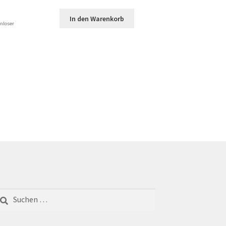
In den Warenkorb
nloser
chen
ch: