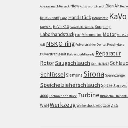
Bien Air
Airflow
Absauganschlüsse
Deck
Austauschschlauch
KaVo
Handstück
Druckknopf
Faro
Intramatic
KaVo K10
Kupplung
KaVo K9
KaVo Kohlebürsten
Motor
Laborhandstück
Mikromotor
Lux
Muss 2
NSK
O-ring
A/B
Pulverstrahler Dental Prophylaxe
Reparatur
Pulverstrahlgerät
Pulverstrahlhandy
Saugschlauch
Rotor
Schlau
Schick SM78
Sirona
Schlüssel
Siemens
Spannzange
Speichelzieherschlauch
Spitze
Sprayvit
Turbine
4000
Technikhandstück
Ultraschall Handst
Werkzeug
W&H
ZEG
Winkelstück
X600
X700