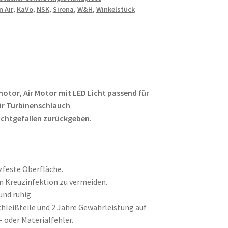
n Air
,
KaVo
,
NSK
,
Sirona
,
W&H
,
Winkelstück
tor, Air Motor mit LED Licht passend für
ir Turbinenschlauch
ch
ichtgefallen zurückgeben.
zfeste Oberfläche.
 Kreuzinfektion zu vermeiden.
und ruhig.
chleißteile und 2 Jahre Gewährleistung auf
 oder Materialfehler.