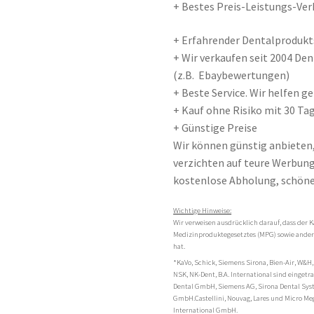
+ Bestes Preis-Leistungs-Ver
+ Erfahrender Dentalprodukts
+ Wir verkaufen seit 2004 D
(z.B. Ebaybewertungen)
+ Beste Service. Wir helfen 
+ Kauf ohne Risiko mit 30 Tag
+ Günstige Preise
Wir können günstig anbieten
verzichten auf teure Werbung 
kostenlose Abholung, schöne
Wichtige Hinweise:
Wir verweisen ausdrücklich darauf, dass der K
Medizinproduktegesetztes (MPG) sowie andere
hat.
*KaVo, Schick, Siemens Sirona, Bien-Air, W&H,
NSK, NK-Dent, B.A. International sind einge
Dental GmbH, Siemens AG, Sirona Dental Sy
GmbH.Castellini, Nouvag, Lares und Micro Me
International GmbH.