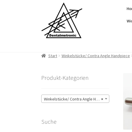
Zur
Zum
Ho
Navigation
Inhalt
springen
springen
Wi
Start
Winkelstücke/ Contra Angle Handpiece
Produkt-Kategorien
Winkelstücke/ Contra Angle Handpiece
×
Suche