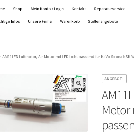
me
Shop
Mein Konto / Login
Kontakt
Reparaturservice
chtige Infos
Unsere Firma
Warenkorb
Stellenangebote
AM11LED Luftmotor, Air Motor mit LED Licht passend für KaVo Sirona NSK 
ANGEBOT!
AM11LE
Motor 
passen