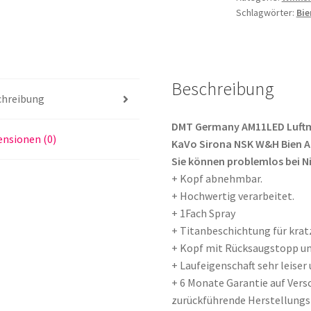
Licht
Schlagwörter:
Bie
passend
für
KaVo
Sirona
Beschreibung
NSK
chreibung
W&H
Bien
DMT Germany AM11LED Luftmo
nsionen (0)
Air
KaVo Sirona NSK W&H Bien A
Turbinenschlau
Sie können problemlos bei N
Menge
+ Kopf abnehmbar.
+ Hochwertig verarbeitet.
+ 1Fach Spray
+ Titanbeschichtung für krat
+ Kopf mit Rücksaugstopp um
+ Laufeigenschaft sehr leiser 
+ 6 Monate Garantie auf Vers
zurückführende Herstellungs-