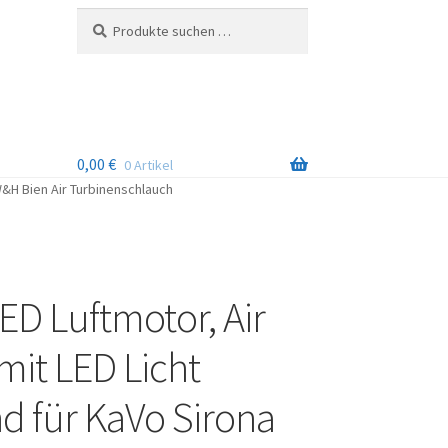
Suchen
Suchen
nach:
0,00
€
0 Artikel
W&H Bien Air Turbinenschlauch
D Luftmotor, Air
mit LED Licht
d für KaVo Sirona