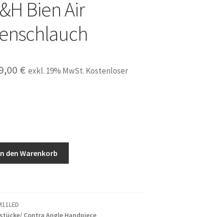
H Bien Air
nenschlauch
sprünglicher
Aktueller
9,00
€
exkl. 19% MwSt. Kostenloser
eis
Preis
r:
ist:
9,00 €
189,00 €.
In den Warenkorb
M11LED
stücke/ Contra Angle Handpiece