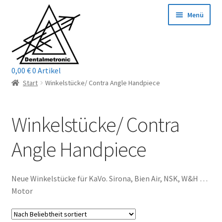
Zur
Zum
Menü
Navigation
Inhalt
springen
springen
0,00
€
0 Artikel
Home
Start
Winkelstücke/ Contra Angle Handpiece
Shop
Winkelstücke/ Contra
Mein Konto / Login
Angle Handpiece
Kontakt
Neue Winkelstücke für KaVo. Sirona, Bien Air, NSK, W&H …
Unterm
Reparaturservice
Motor
öffnen
Unterm
Wichtige Infos
öffnen