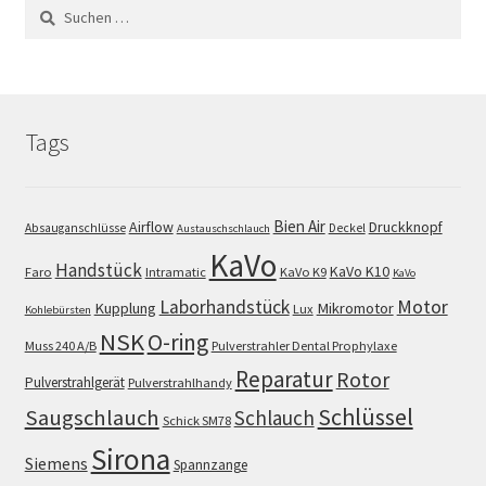
Suchen
nach:
Tags
Bien Air
Airflow
Druckknopf
Absauganschlüsse
Deckel
Austauschschlauch
KaVo
Handstück
KaVo K10
Faro
Intramatic
KaVo K9
KaVo
Motor
Laborhandstück
Kupplung
Mikromotor
Lux
Kohlebürsten
NSK
O-ring
Muss 240 A/B
Pulverstrahler Dental Prophylaxe
Reparatur
Rotor
Pulverstrahlgerät
Pulverstrahlhandy
Schlüssel
Saugschlauch
Schlauch
Schick SM78
Sirona
Siemens
Spannzange