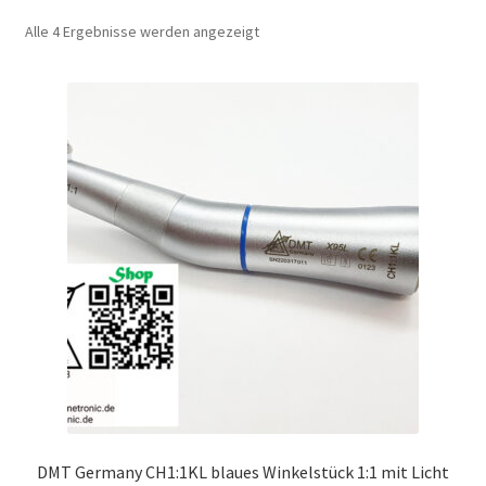
Unsere Firma
Nach
Alle 4 Ergebnisse werden angezeigt
Beliebtheit
sortiert
Warenkorb
Stellenangebote
DMT Germany CH1:1KL blaues Winkelstück 1:1 mit Licht