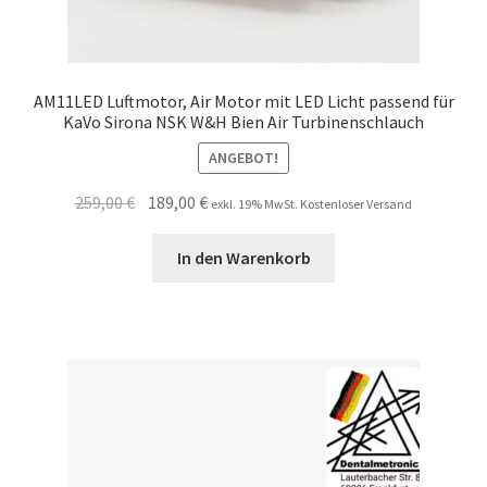
AM11LED Luftmotor, Air Motor mit LED Licht passend für
KaVo Sirona NSK W&H Bien Air Turbinenschlauch
ANGEBOT!
Ursprünglicher
Aktueller
259,00
€
189,00
€
exkl. 19% MwSt. Kostenloser Versand
Preis
Preis
war:
ist:
In den Warenkorb
259,00 €
189,00 €.