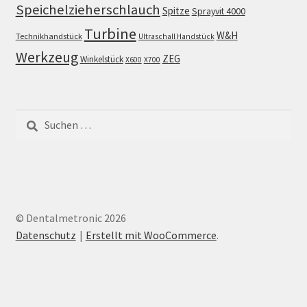
Speichelzieherschlauch
Spitze
Sprayvit 4000
Turbine
W&H
Technikhandstück
Ultraschall Handstück
Werkzeug
ZEG
Winkelstück
X600
X700
Suchen
nach:
© Dentalmetronic 2026
Datenschutz
Erstellt mit WooCommerce
.