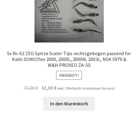
5x Nr. 62 ZEG Spitze Scaler Tips rechtsgebogen passend für
KaVo SONICflex 2000, 2000L, 2000N, 2003L, NSK S970 &
W&H PROXEO ZA-55
ANGEBOT!
Ursprünglicher
Aktueller
73,00
€
61,00
€
exkl. 19% MwSt. Kostenloser Versand
Preis
Preis
war:
ist:
In den Warenkorb
73,00 €
61,00 €.