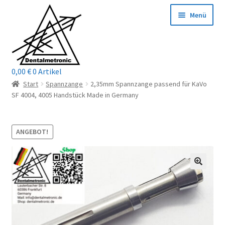
Zur
Zum
Menü
Navigation
Inhalt
springen
springen
0,00
€
0 Artikel
Home
Start
Spannzange
2,35mm Spannzange passend für KaVo
SF 4004, 4005 Handstück Made in Germany
Shop
Mein Konto / Login
ANGEBOT!
Kontakt
Unterm
Reparaturservice
öffnen
Unterm
Wichtige Infos
öffnen