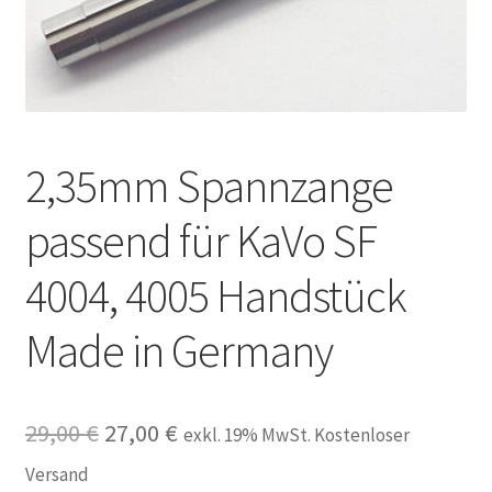
Unsere Firma
Warenkorb
Stellenangebote
2,35mm Spannzange
passend für KaVo SF
4004, 4005 Handstück
Made in Germany
Ursprünglicher
Aktueller
29,00
€
27,00
€
exkl. 19% MwSt. Kostenloser
Preis
Preis
Versand