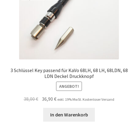
3 Schlüssel Key passend für KaVo 68LH, 68 LH, 68LDN, 68
LDN Deckel Druckknopf
ANGEBOT!
Ursprünglicher
Aktueller
38,00
€
36,90
€
exkl. 19% MwSt. Kostenloser Versand
Preis
Preis
war:
ist:
In den Warenkorb
38,00 €
36,90 €.