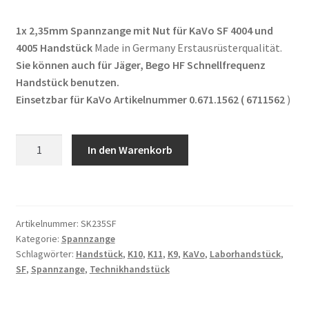
war:
ist:
1x 2,35mm Spannzange mit Nut für KaVo SF 4004 und
29,00 €
27,00 €.
4005 Handstück
Made in Germany Erstausrüsterqualität.
Sie können auch für Jäger, Bego HF Schnellfrequenz
Handstück benutzen.
Einsetzbar für KaVo Artikelnummer 0.671.1562 ( 6711562
)
2,35mm
In den Warenkorb
Spannzange
passend
für
KaVo
Artikelnummer:
SK235SF
SF
Kategorie:
Spannzange
4004,
Schlagwörter:
Handstück
,
K10
,
K11
,
K9
,
KaVo
,
Laborhandstück
,
4005
SF
,
Spannzange
,
Technikhandstück
Handstück
Made