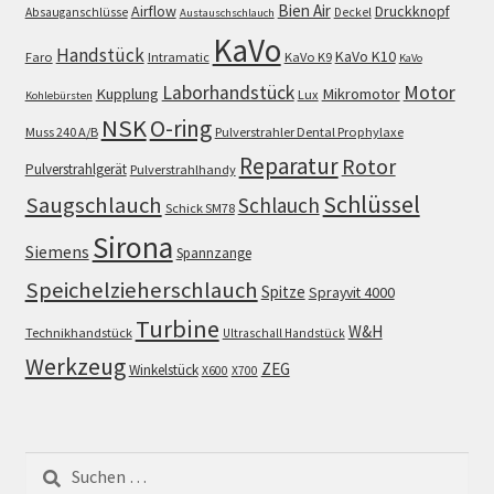
Bien Air
Airflow
Druckknopf
Absauganschlüsse
Deckel
Austauschschlauch
KaVo
Handstück
KaVo K10
Faro
Intramatic
KaVo K9
KaVo
Motor
Laborhandstück
Kupplung
Mikromotor
Lux
Kohlebürsten
NSK
O-ring
Muss 240 A/B
Pulverstrahler Dental Prophylaxe
Reparatur
Rotor
Pulverstrahlgerät
Pulverstrahlhandy
Schlüssel
Saugschlauch
Schlauch
Schick SM78
Sirona
Siemens
Spannzange
Speichelzieherschlauch
Spitze
Sprayvit 4000
Turbine
W&H
Technikhandstück
Ultraschall Handstück
Werkzeug
ZEG
Winkelstück
X600
X700
Suchen
nach: