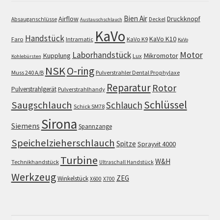
Bien Air
Airflow
Druckknopf
Absauganschlüsse
Deckel
Austauschschlauch
KaVo
Handstück
KaVo K10
Faro
Intramatic
KaVo K9
KaVo
Motor
Laborhandstück
Kupplung
Mikromotor
Lux
Kohlebürsten
NSK
O-ring
Muss 240 A/B
Pulverstrahler Dental Prophylaxe
Reparatur
Rotor
Pulverstrahlgerät
Pulverstrahlhandy
Schlüssel
Saugschlauch
Schlauch
Schick SM78
Sirona
Siemens
Spannzange
Speichelzieherschlauch
Spitze
Sprayvit 4000
Turbine
W&H
Technikhandstück
Ultraschall Handstück
Werkzeug
ZEG
Winkelstück
X600
X700