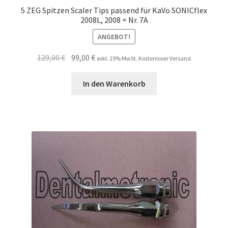
5 ZEG Spitzen Scaler Tips passend für KaVo SONICflex
2008L, 2008 = Nr. 7A
ANGEBOT!
Ursprünglicher
Aktueller
129,00
€
99,00
€
exkl. 19% MwSt. Kostenloser Versand
Preis
Preis
war:
ist:
In den Warenkorb
129,00 €
99,00 €.