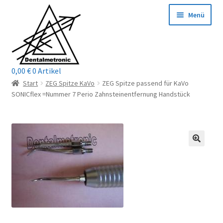
Zur
Zum
Menü
Navigation
Inhalt
springen
springen
0,00
€
0 Artikel
Home
Start
ZEG Spitze KaVo
ZEG Spitze passend für KaVo
SONICflex =Nummer 7 Perio Zahnsteinentfernung Handstück
Shop
Mein Konto / Login
Kontakt
Unterm
Reparaturservice
öffnen
Unterm
Wichtige Infos
öffnen