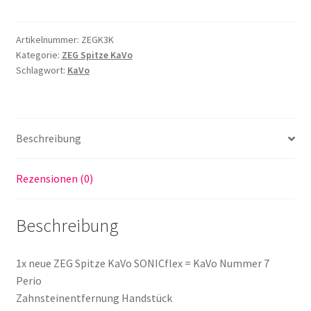
für
KaVo
Artikelnummer:
ZEGK3K
SONICflex
Kategorie:
ZEG Spitze KaVo
=Nummer
Schlagwort:
KaVo
7
Perio
Zahnsteinentfernung
Handstück
Beschreibung
Menge
Rezensionen (0)
Beschreibung
1x neue ZEG Spitze KaVo SONICflex = KaVo Nummer 7
Perio
Zahnsteinentfernung Handstück