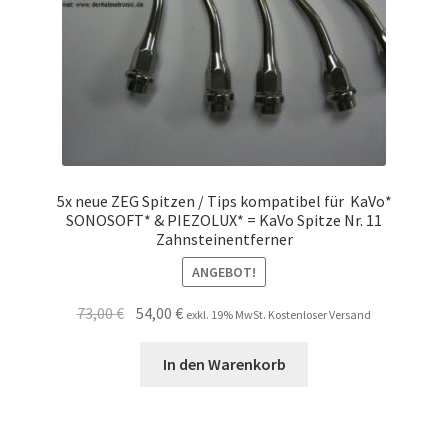
5x neue ZEG Spitzen / Tips kompatibel für KaVo*
SONOSOFT* & PIEZOLUX* = KaVo Spitze Nr. 11
Zahnsteinentferner
ANGEBOT!
Ursprünglicher
Aktueller
73,00
€
54,00
€
exkl. 19% MwSt. Kostenloser Versand
Preis
Preis
war:
ist:
In den Warenkorb
73,00 €
54,00 €.