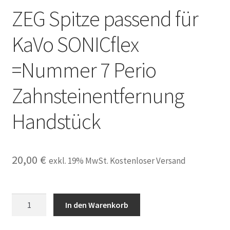
ZEG Spitze passend für
Unsere Firma
KaVo SONICflex
Warenkorb
=Nummer 7 Perio
Stellenangebote
Zahnsteinentfernung
Handstück
20,00
€
exkl. 19% MwSt. Kostenloser Versand
ZEG
In den Warenkorb
Spitze
passend