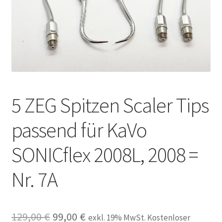
Unsere Firma
Warenkorb
Stellenangebote
5 ZEG Spitzen Scaler Tips
passend für KaVo
SONICflex 2008L, 2008 =
Nr. 7A
Ursprünglicher
Aktueller
129,00
€
99,00
€
exkl. 19% MwSt. Kostenloser