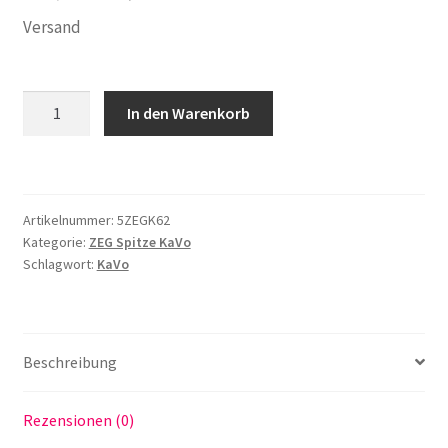
Preis
Preis
Versand
war:
ist:
129,00 €
99,00 €.
5
In den Warenkorb
ZEG
Spitzen
Scaler
Tips
Artikelnummer:
5ZEGK62
passend
Kategorie:
ZEG Spitze KaVo
für
Schlagwort:
KaVo
KaVo
SONICflex
2008L,
2008
Beschreibung
=
Nr.
Rezensionen (0)
7A