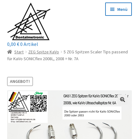
Zur
Zum
Menü
Navigation
Inhalt
springen
springen
0,00
€
0 Artikel
Home
Start
ZEG Spitze KaVo
5 ZEG Spitzen Scaler Tips passend
für KaVo SONICflex 2008L, 2008 = Nr. 7A
Shop
Mein Konto / Login
ANGEBOT!
Kontakt
Unterm
Reparaturservice
öffnen
Unterm
Wichtige Infos
öffnen