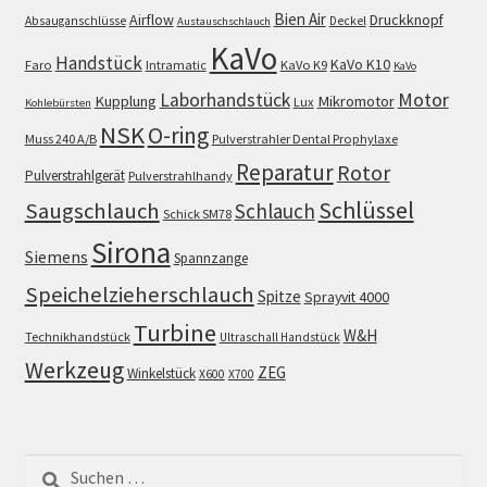
Bien Air
Airflow
Druckknopf
Absauganschlüsse
Deckel
Austauschschlauch
KaVo
Handstück
KaVo K10
Faro
Intramatic
KaVo K9
KaVo
Motor
Laborhandstück
Kupplung
Mikromotor
Lux
Kohlebürsten
NSK
O-ring
Muss 240 A/B
Pulverstrahler Dental Prophylaxe
Reparatur
Rotor
Pulverstrahlgerät
Pulverstrahlhandy
Schlüssel
Saugschlauch
Schlauch
Schick SM78
Sirona
Siemens
Spannzange
Speichelzieherschlauch
Spitze
Sprayvit 4000
Turbine
W&H
Technikhandstück
Ultraschall Handstück
Werkzeug
ZEG
Winkelstück
X600
X700
Suchen