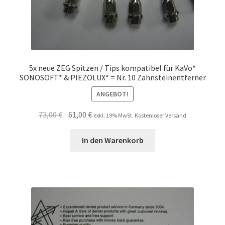
5x neue ZEG Spitzen / Tips kompatibel für KaVo*
SONOSOFT* & PIEZOLUX* = Nr. 10 Zahnsteinentferner
ANGEBOT!
Ursprünglicher
Aktueller
73,00
€
61,00
€
exkl. 19% MwSt. Kostenloser Versand
Preis
Preis
war:
ist:
In den Warenkorb
73,00 €
61,00 €.