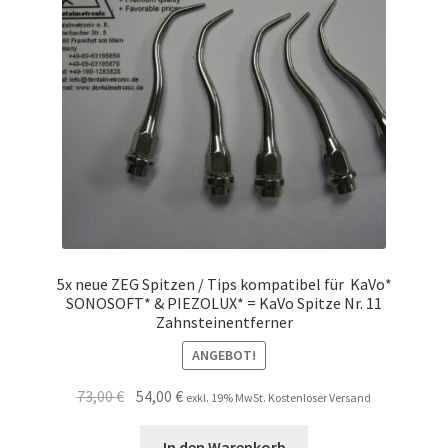
5x neue ZEG Spitzen / Tips kompatibel für KaVo*
SONOSOFT* & PIEZOLUX* = KaVo Spitze Nr. 11
Zahnsteinentferner
ANGEBOT!
Ursprünglicher
Aktueller
73,00
€
54,00
€
exkl. 19% MwSt. Kostenloser Versand
Preis
Preis
war:
ist:
In den Warenkorb