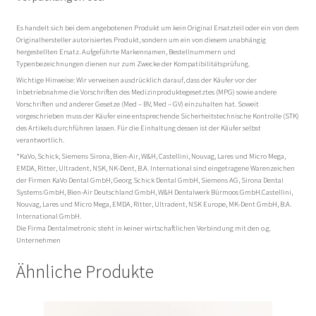
Es handelt sich bei dem angebotenen Produkt um kein Original Ersatzteil oder ein von dem
Originalhersteller autorisiertes Produkt, sondern um ein von diesem unabhängig
hergestellten Ersatz. Aufgeführte Markennamen, Bestellnummern und
Typenbezeichnungen dienen nur zum Zwecke der Kompatibilitätsprüfung.
Wichtige Hinweise: Wir verweisen ausdrücklich darauf, dass der Käufer vor der
Inbetriebnahme die Vorschriften des Medizinproduktegesetztes (MPG) sowie andere
Vorschriften und anderer Gesetze (Med – BV, Med – GV) einzuhalten hat. Soweit
vorgeschrieben muss der Käufer eine entsprechende Sicherheitstechnische Kontrolle (STK)
des Artikels durchführen lassen. Für die Einhaltung dessen ist der Käufer selbst
verantwortlich.
*KaVo, Schick, Siemens Sirona, Bien-Air, W&H, Castellini, Nouvag, Lares und Micro Mega,
EMDA, Ritter, Ultradent, NSK, NK-Dent, B.A. International sind eingetragene Warenzeichen
der Firmen KaVo Dental GmbH, Georg Schick Dental GmbH, Siemens AG, Sirona Dental
Systems GmbH, Bien-Air Deutschland GmbH, W&H Dentalwerk Bürmoos GmbH.Castellini,
Nouvag, Lares und Micro Mega, EMDA, Ritter, Ultradent, NSK Europe, MK-Dent GmbH, B.A.
International GmbH.
Die Firma Dentalmetronic steht in keiner wirtschaftlichen Verbindung mit den o.g.
Unternehmen
Ähnliche Produkte