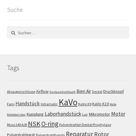
Suche
Suchen
nach:
Tags
Bien Air
Airflow
Druckknopf
Absauganschlüsse
Deckel
Austauschschlauch
KaVo
Handstück
KaVo K10
Faro
Intramatic
KaVo K9
KaVo
Motor
Laborhandstück
Kupplung
Mikromotor
Lux
Kohlebürsten
NSK
O-ring
Muss 240 A/B
Pulverstrahler Dental Prophylaxe
Reparatur
Rotor
Pulverstrahlgerät
Pulverstrahlhandy