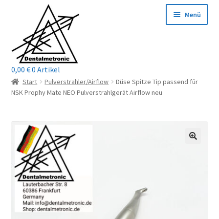
Zur
Zum
Menü
Navigation
Inhalt
springen
springen
0,00
€
0 Artikel
Home
Start
Pulverstrahler/Airflow
Düse Spitze Tip passend für
NSK Prophy Mate NEO Pulverstrahlgerät Airflow neu
Shop
Mein Konto / Login
Kontakt
Unterm
Reparaturservice
öffnen
Unterm
Wichtige Infos
öffnen