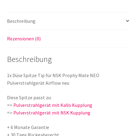
Airflow
neu
Menge
Beschreibung
Rezensionen (0)
Beschreibung
1x Düse Spitze Tip für NSK Prophy Mate NEO
Pulverstrahlge
rät Airflow neu
Diese Spitze passt zu:
=>
Pulverstrahlgerät mit KaVo Kupplung
=>
Pulverstrahlgerät mit NSK Kupplung
+ 6 Monate Garantie
+ 30 Tage Rückgaberecht