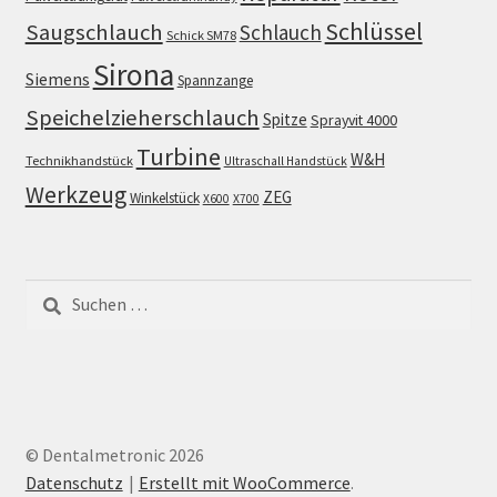
Schlüssel
Saugschlauch
Schlauch
Schick SM78
Sirona
Siemens
Spannzange
Speichelzieherschlauch
Spitze
Sprayvit 4000
Turbine
W&H
Technikhandstück
Ultraschall Handstück
Werkzeug
ZEG
Winkelstück
X600
X700
Suchen
nach:
© Dentalmetronic 2026
Datenschutz
Erstellt mit WooCommerce
.