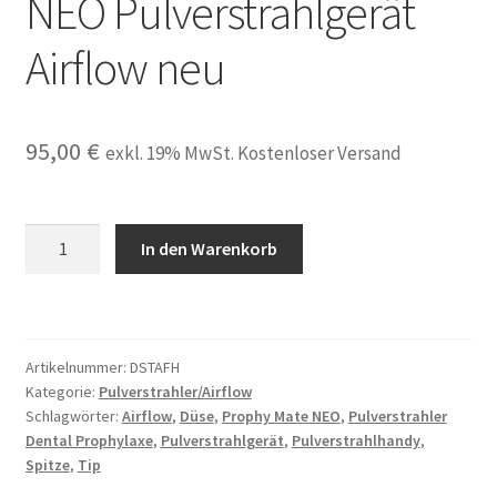
NEO Pulverstrahlgerät
Airflow neu
95,00
€
exkl. 19% MwSt. Kostenloser Versand
Düse
In den Warenkorb
Spitze
Tip
passend
für
Artikelnummer:
DSTAFH
NSK
Kategorie:
Pulverstrahler/Airflow
Prophy
Schlagwörter:
Airflow
,
Düse
,
Prophy Mate NEO
,
Pulverstrahler
Mate
Dental Prophylaxe
,
Pulverstrahlgerät
,
Pulverstrahlhandy
,
NEO
Spitze
,
Tip
Pulverstrahlgerät