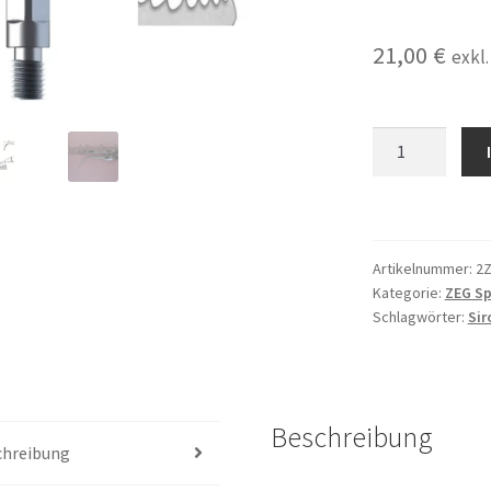
21,00
€
exkl
2x
ZEG
Spitze
GS4
passend
Artikelnummer:
2
für
Kategorie:
ZEG Sp
Sirona
Schlagwörter:
Sir
Sirosonic
L,
Siroson
Ultraschall
Beschreibung
Handstück
chreibung
Menge