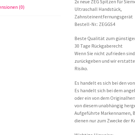
2x neue ZEG Spitzen für Sieme
nsionen (0)
Ultraschall Handstück,
Zahnsteinentfernungsgerät
Bestell-Nr.: ZEGGS4
Beste Qualität zum günstige
30 Tage Rückgaberecht
Wenn Sie nicht zufrieden sin
zurückgeben und wir erstatte
Risiko.
Es handelt es sich bei den v
Es handelt sich bei dem ange
oder ein von dem Originalher
von diesem unabhängig herge
Aufgeführte Markennamen, 
dienen nur zum Zwecke der K
Wichtige Hinweise: