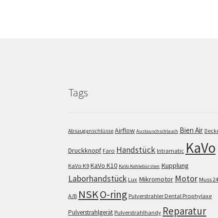
Tags
Bien Air
Airflow
Absauganschlüsse
Deck
Austauschschlauch
KaVo
Handstück
Druckknopf
Faro
Intramatic
KaVo K10
Kupplung
KaVo K9
KaVo Kohlebürsten
Motor
Laborhandstück
Mikromotor
Lux
Muss 2
NSK
O-ring
A/B
Pulverstrahler Dental Prophylaxe
Reparatur
Pulverstrahlgerät
Pulverstrahlhandy