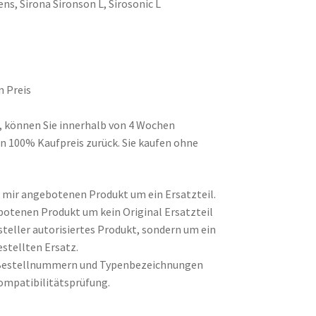
ns, Sirona Sironson L, Sirosonic L
n Preis
d, können Sie innerhalb von 4 Wochen
n 100% Kaufpreis zurück. Sie kaufen ohne
on mir angebotenen Produkt um ein Ersatzteil.
botenen Produkt um kein Original Ersatzteil
steller autorisiertes Produkt, sondern um ein
stellten Ersatz.
Bestellnummern und Typenbezeichnungen
ompatibilitätsprüfung.