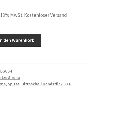
. 19% MwSt. Kostenloser Versand
In den Warenkorb
ZEGGS4
itze Sirona
ona
,
Spitze
,
Ultraschall Handstück
,
ZEG