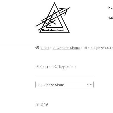
Zur
Zum
Ho
Navigation
Inhalt
springen
springen
Wi
Start
ZEG Spitze Sirona
2x ZEG Spitze GS4 p
Produkt-Kategorien
ZEG Spitze Sirona
×
Suche