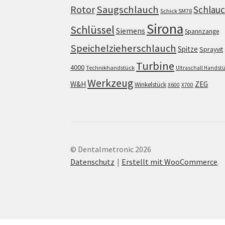
Saugschlauch
Rotor
Schlau
Schick SM78
Sirona
Schlüssel
Siemens
Spannzange
Speichelzieherschlauch
Spitze
Sprayvit
Turbine
4000
Technikhandstück
Ultraschall Handst
Werkzeug
W&H
ZEG
Winkelstück
X600
X700
© Dentalmetronic 2026
Datenschutz
Erstellt mit WooCommerce
.