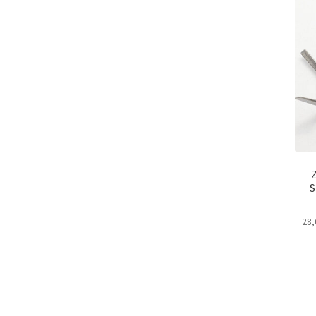
Z
S
28