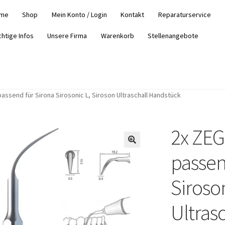
me
Shop
Mein Konto / Login
Kontakt
Reparaturservice
chtige Infos
Unsere Firma
Warenkorb
Stellenangebote
assend für Sirona Sirosonic L, Siroson Ultraschall Handstück
2x ZEG
passen
Siroson
Ultras