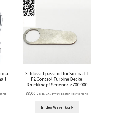
rona
Schlüssel passend für Sirona T1
hall
T2 Control Turbine Deckel
Druckknopf Seriennr. >700.000
33,00
€
rsand
exkl. 19% MwSt. Kostenloser Versand
In den Warenkorb