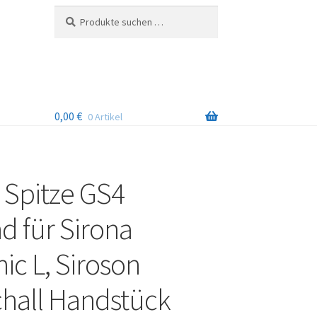
Suchen
Suchen
nach:
0,00
€
0 Artikel
 Spitze GS4
d für Sirona
ic L, Siroson
chall Handstück