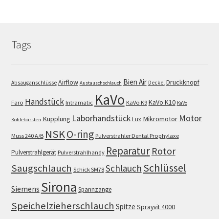
Tags
Bien Air
Airflow
Druckknopf
Absauganschlüsse
Deckel
Austauschschlauch
KaVo
Handstück
KaVo K10
Faro
Intramatic
KaVo K9
KaVo
Motor
Laborhandstück
Kupplung
Mikromotor
Lux
Kohlebürsten
NSK
O-ring
Muss 240 A/B
Pulverstrahler Dental Prophylaxe
Reparatur
Rotor
Pulverstrahlgerät
Pulverstrahlhandy
Schlüssel
Saugschlauch
Schlauch
Schick SM78
Sirona
Siemens
Spannzange
Speichelzieherschlauch
Spitze
Sprayvit 4000