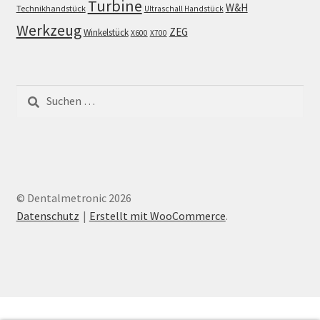
Turbine
W&H
Technikhandstück
Ultraschall Handstück
Werkzeug
ZEG
Winkelstück
X600
X700
Suchen
nach:
© Dentalmetronic 2026
Datenschutz
Erstellt mit WooCommerce
.