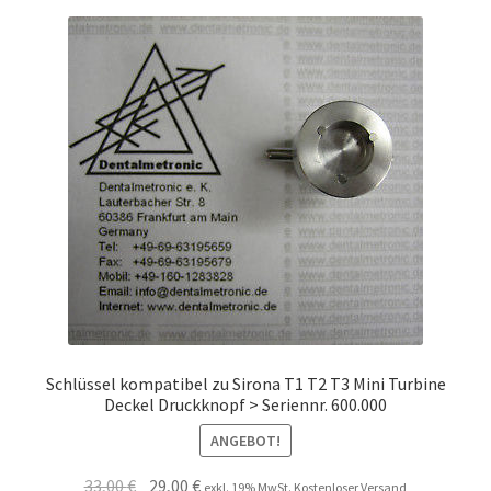
Schlüssel kompatibel zu Sirona T1 T2 T3 Mini Turbine
Deckel Druckknopf > Seriennr. 600.000
ANGEBOT!
Ursprünglicher
Aktueller
33,00
€
29,00
€
exkl. 19% MwSt. Kostenloser Versand