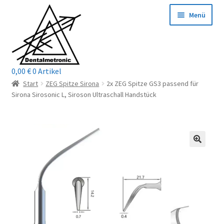
Zur
Zum
Menü
Navigation
Inhalt
springen
springen
0,00
€
0 Artikel
Home
Start
ZEG Spitze Sirona
2x ZEG Spitze GS3 passend für
Sirona Sirosonic L, Siroson Ultraschall Handstück
Shop
Mein Konto / Login
Kontakt
Unterm
Reparaturservice
öffnen
Unterm
Wichtige Infos
öffnen