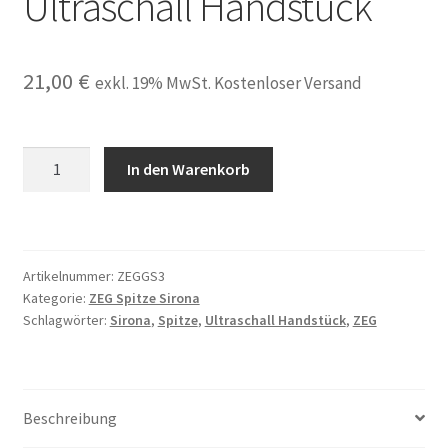
Ultraschall Handstück
21,00
€
exkl. 19% MwSt. Kostenloser Versand
2x
In den Warenkorb
ZEG
Spitze
GS3
passend
Artikelnummer:
ZEGGS3
für
Kategorie:
ZEG Spitze Sirona
Sirona
Schlagwörter:
Sirona
,
Spitze
,
Ultraschall Handstück
,
ZEG
Sirosonic
L,
Siroson
Ultraschall
Beschreibung
Handstück