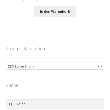
Preis
Preis
war:
ist:
In den Warenkorb
33,00 €
29,00 €.
Produkt-Kategorien
ZEG Spitze Sirona
×
Suche
Suchen
nach: