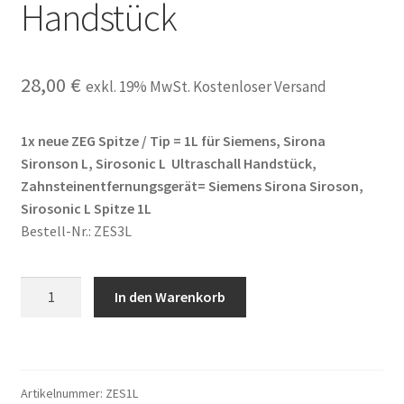
Handstück
28,00
€
exkl. 19% MwSt. Kostenloser Versand
1x neue ZEG Spitze / Tip = 1L für Siemens, Sirona
Sironson L, Sirosonic L Ultraschall Handstück,
Zahnsteinentfernungsgerät= Siemens Sirona Siroson,
Sirosonic L Spitze 1L
Bestell-Nr.: ZES3L
ZEG
In den Warenkorb
Spitze
=1L
passend
für
Artikelnummer:
ZES1L
Sirona