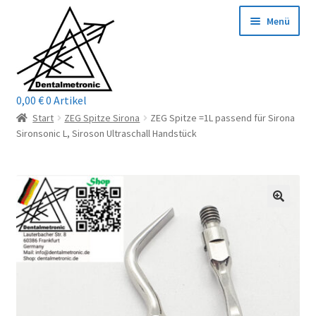
Zur
Zum
Menü
Navigation
Inhalt
springen
springen
0,00
€
0 Artikel
Home
Start
ZEG Spitze Sirona
ZEG Spitze =1L passend für Sirona
Sironsonic L, Siroson Ultraschall Handstück
Shop
Mein Konto / Login
Kontakt
Unterm
Reparaturservice
öffnen
Unterm
Wichtige Infos
öffnen