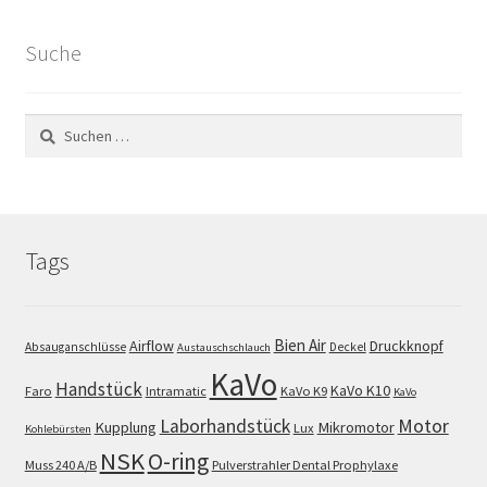
Suche
Suchen
nach:
Tags
Bien Air
Airflow
Druckknopf
Absauganschlüsse
Deckel
Austauschschlauch
KaVo
Handstück
KaVo K10
Faro
Intramatic
KaVo K9
KaVo
Motor
Laborhandstück
Kupplung
Mikromotor
Lux
Kohlebürsten
NSK
O-ring
Muss 240 A/B
Pulverstrahler Dental Prophylaxe