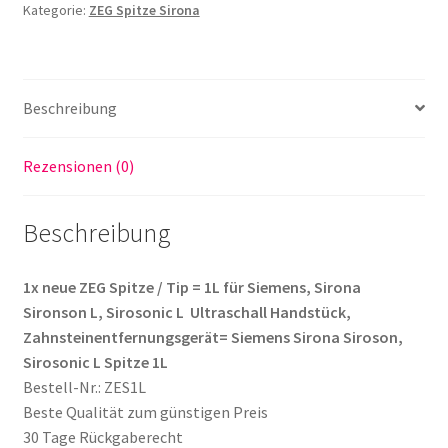
Kategorie:
ZEG Spitze Sirona
Sironsonic
L,
Siroson
Ultraschall
Beschreibung
Handstück
Menge
Rezensionen (0)
Beschreibung
1x neue ZEG Spitze / Tip = 1L für Siemens, Sirona
Sironson L, Sirosonic L Ultraschall Handstück,
Zahnsteinentfernungsgerät= Siemens Sirona Siroson,
Sirosonic L Spitze 1L
Bestell-Nr.: ZES1L
Beste Qualität zum günstigen Preis
30 Tage Rückgaberecht