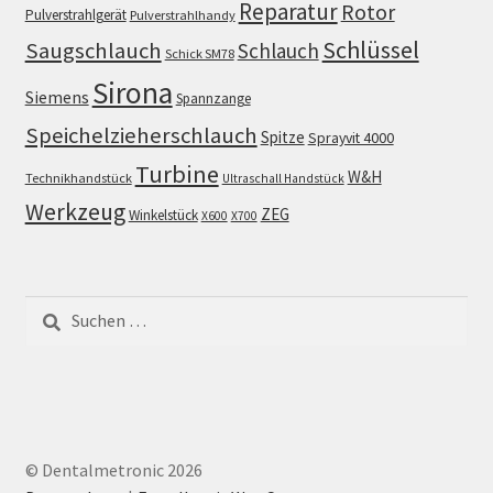
Reparatur
Rotor
Pulverstrahlgerät
Pulverstrahlhandy
Schlüssel
Saugschlauch
Schlauch
Schick SM78
Sirona
Siemens
Spannzange
Speichelzieherschlauch
Spitze
Sprayvit 4000
Turbine
W&H
Technikhandstück
Ultraschall Handstück
Werkzeug
ZEG
Winkelstück
X600
X700
Suchen
nach:
© Dentalmetronic 2026