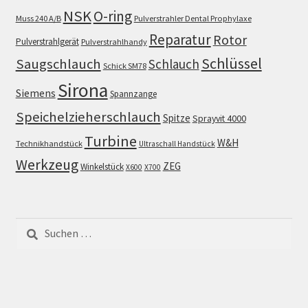
NSK
O-ring
Muss 240 A/B
Pulverstrahler Dental Prophylaxe
Reparatur
Rotor
Pulverstrahlgerät
Pulverstrahlhandy
Schlüssel
Saugschlauch
Schlauch
Schick SM78
Sirona
Siemens
Spannzange
Speichelzieherschlauch
Spitze
Sprayvit 4000
Turbine
W&H
Technikhandstück
Ultraschall Handstück
Werkzeug
ZEG
Winkelstück
X600
X700
Suchen
nach: