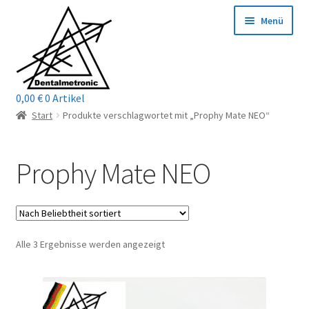
Zur
Zum
Menü
Navigation
Inhalt
springen
springen
0,00
€
0 Artikel
Home
Start
Produkte verschlagwortet mit „Prophy Mate NEO“
Shop
Prophy Mate NEO
Mein Konto / Login
Kontakt
Nach
Alle 3 Ergebnisse werden angezeigt
Unterm
Reparaturservice
Beliebtheit
öffnen
sortiert
Unterm
Wichtige Infos
öffnen