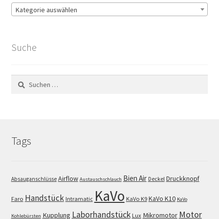
Kategorie auswählen
Suche
Suchen
nach:
Tags
Bien Air
Airflow
Druckknopf
Absauganschlüsse
Deckel
Austauschschlauch
KaVo
Handstück
KaVo K10
Faro
Intramatic
KaVo K9
KaVo
Motor
Laborhandstück
Kupplung
Mikromotor
Lux
Kohlebürsten