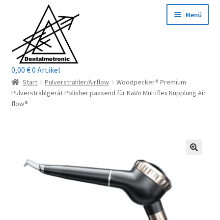
Zur
Zum
Menü
Navigation
Inhalt
springen
springen
0,00
€
0 Artikel
Home
Start
Pulverstrahler/Airflow
Woodpecker® Premium
Pulverstrahlgerät Polisher passend für KaVo Multiflex Kupplung Air
Shop
flow®
Mein Konto / Login
Kontakt
Unterm
Reparaturservice
öffnen
Unterm
Wichtige Infos
öffnen