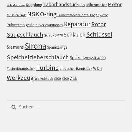
Motor
Laborhandstück
Kupplung
Mikromotor
Lux
Kohlebürsten
NSK
O-ring
Muss 240 A/B
Pulverstrahler Dental Prophylaxe
Reparatur
Rotor
Pulverstrahlgerät
Pulverstrahlhandy
Schlüssel
Saugschlauch
Schlauch
Schick SM78
Sirona
Siemens
Spannzange
Speichelzieherschlauch
Spitze
Sprayvit 4000
Turbine
W&H
Technikhandstück
Ultraschall Handstück
Werkzeug
ZEG
Winkelstück
X600
X700
Suchen
nach: