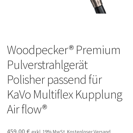
Unsere Firma
Warenkorb
Stellenangebote
Woodpecker® Premium
Pulverstrahlgerät
Polisher passend für
KaVo Multiflex Kupplung
Air flow®
459,00
€
exkl. 19% MwSt. Kostenloser Versand