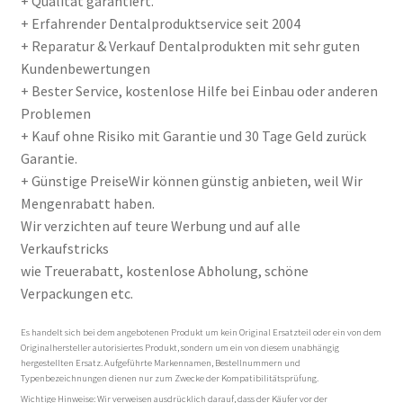
+ Qualität garantiert.
+ Erfahrender Dentalproduktservice seit 2004
+ Reparatur & Verkauf Dentalprodukten mit sehr guten
Kundenbewertungen
+ Bester Service, kostenlose Hilfe bei Einbau oder anderen
Problemen
+ Kauf ohne Risiko mit Garantie und 30 Tage Geld zurück
Garantie.
+ Günstige PreiseWir können günstig anbieten, weil Wir
Mengenrabatt haben.
Wir verzichten auf teure Werbung und auf alle
Verkaufstricks
wie Treuerabatt, kostenlose Abholung, schöne
Verpackungen etc.
Es handelt sich bei dem angebotenen Produkt um kein Original Ersatzteil oder ein von dem
Originalhersteller autorisiertes Produkt, sondern um ein von diesem unabhängig
hergestellten Ersatz. Aufgeführte Markennamen, Bestellnummern und
Typenbezeichnungen dienen nur zum Zwecke der Kompatibilitätsprüfung.
Wichtige Hinweise: Wir verweisen ausdrücklich darauf, dass der Käufer vor der