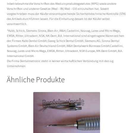
Inbetriebnahme die Vorschriften des Medizinproduktegesetztes (MPG) sowie andere
Vorschriften und anderer Gesetze (Med – BV, Med – GV) einzuhalten hat. Soweit
vorgeschrieben muss der Käufer eine entsprechende Sicherheitstechnische Kontrolle (STK)
des Artikels durchführen lassen. Für die Einhaltung dessen ist der Käufer selbst
verantwortlich.
*KaVo, Schick, Siemens Sirona, Bien-Air, W&H, Castellini, Nouvag, Lares und Micro Mega,
EMDA, Ritter, Ultradent, NSK, NK-Dent, B.A. International sind eingetragene Warenzeichen
der Firmen KaVo Dental GmbH, Georg Schick Dental GmbH, Siemens AG, Sirona Dental
Systems GmbH, Bien-Air Deutschland GmbH, W&H Dentalwerk Bürmoos GmbH.Castellini,
Nouvag, Lares und Micro Mega, EMDA, Ritter, Ultradent, NSK Europe, MK-Dent GmbH, B.A.
International GmbH.
Die Firma Dentalmetronic steht in keiner wirtschaftlichen Verbindung mit den o.g.
Unternehmen
Ähnliche Produkte