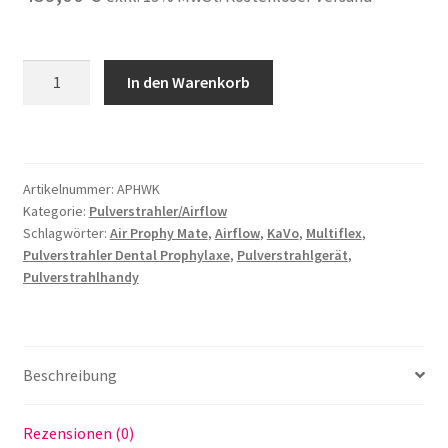
Woodpecker®
In den Warenkorb
Premium
Pulverstrahlgerät
Polisher
passend
Artikelnummer:
APHWK
für
Kategorie:
Pulverstrahler/Airflow
KaVo
Schlagwörter:
Air Prophy Mate
,
Airflow
,
KaVo
,
Multiflex
,
Multiflex
Pulverstrahler Dental Prophylaxe
,
Pulverstrahlgerät
,
Kupplung
Pulverstrahlhandy
Air
flow®
Menge
Beschreibung
Rezensionen (0)