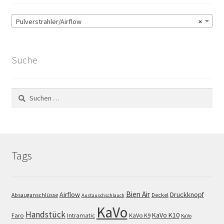
Pulverstrahler/Airflow
×
Suche
Suchen
nach:
Tags
Bien Air
Airflow
Druckknopf
Absauganschlüsse
Deckel
Austauschschlauch
KaVo
Handstück
KaVo K10
Faro
Intramatic
KaVo K9
KaVo