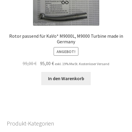
Rotor passend für KaVo* M9000L, M9000 Turbine made in
Germany
ANGEBOT!
Ursprünglicher
Aktueller
99,00
€
95,00
€
exkl. 19% MwSt. Kostenloser Versand
Preis
Preis
war:
ist:
In den Warenkorb
99,00 €
95,00 €.
Produkt-Kategorien