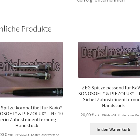
nliche Produkte
ZEG Spitze passend für Ka
SONOSOFT* & PIEZOLUX* = N
Sichel Zahnsteinentfernu
Handstück
 Spitze kompatibel für KaVo*
OSOFT* & PIEZOLUX* = Nr. 10
20,00
€
exkl. 19% MwSt. Kostenloser Ve
erio Zahnsteinentfernung
Handstück
In den Warenkorb
,00
€
exkl. 19% MwSt. Kostenloser Versand