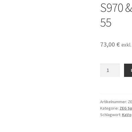
S970 
55
73,00
€
exkl
5x
Nr.
60
Paro
ZEG
Artikelnummer:
Z
Spitze
Kategorie:
ZEG Sp
Scaler
Schlagwort:
KaVo
Tips
passend