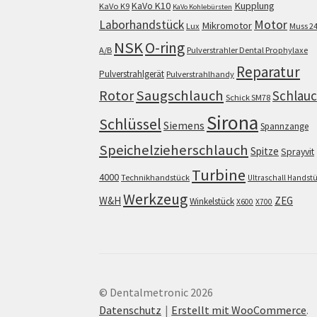
KaVo K10
Kupplung
KaVo K9
KaVo Kohlebürsten
Motor
Laborhandstück
Mikromotor
Lux
Muss 2
NSK
O-ring
A/B
Pulverstrahler Dental Prophylaxe
Reparatur
Pulverstrahlgerät
Pulverstrahlhandy
Saugschlauch
Rotor
Schlau
Schick SM78
Sirona
Schlüssel
Siemens
Spannzange
Speichelzieherschlauch
Spitze
Sprayvit
Turbine
4000
Technikhandstück
Ultraschall Handst
Werkzeug
W&H
ZEG
Winkelstück
X600
X700
© Dentalmetronic 2026
Datenschutz
Erstellt mit WooCommerce
.