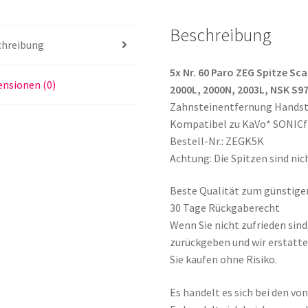
für
KaVo
Beschreibung
SONICflex
chreibung
2000,
2000L,
5x Nr. 60 Paro ZEG Spitze Sc
nsionen (0)
2000N,
2000L, 2000N, 2003L, NSK S
2003L,
Zahnsteinentfernung Hands
NSK
Kompatibel zu KaVo* SONICf
S970
Bestell-Nr.: ZEGK5K
&
Achtung: Die Spitzen sind nic
W&H
Beste Qualität zum günstige
PROXEO
30 Tage Rückgaberecht
ZA-
Wenn Sie nicht zufrieden sin
55
zurückgeben und wir erstatte
Menge
Sie kaufen ohne Risiko.
Es handelt es sich bei den v