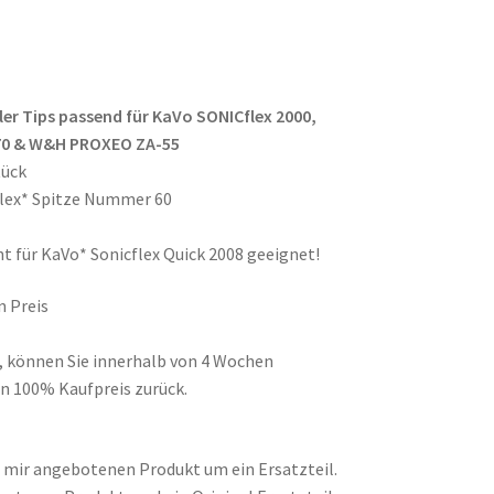
aler Tips passend für KaVo SONICflex 2000,
970 & W&H PROXEO ZA-55
tück
lex* Spitze Nummer 60
ht für KaVo* Sonicflex Quick 2008 geeignet!
n Preis
d, können Sie innerhalb von 4 Wochen
n 100% Kaufpreis zurück.
on mir angebotenen Produkt um ein Ersatzteil.