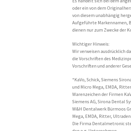
Es handelt sich bei dem ange
oder ein von dem Originalher
von diesem unabhängig herge
Aufgeführte Markennamen, 
dienen nur zum Zwecke der K
Wichtiger Hinweis:
Wir verweisen ausdrücklich da
die Vorschriften des Medizin
Vorschriften und anderer Gese
*KaVo, Schick, Siemens Sirona
und Micro Mega, EMDA, Ritter
Warenzeichen der Firmen Ka
Siemens AG, Sirona Dental 
W&H Dentalwerk Bürmoos Gmb
Mega, EMDA, Ritter, Ultraden
Die Firma Dentalmetronic ste
den o.g. Unternehmen