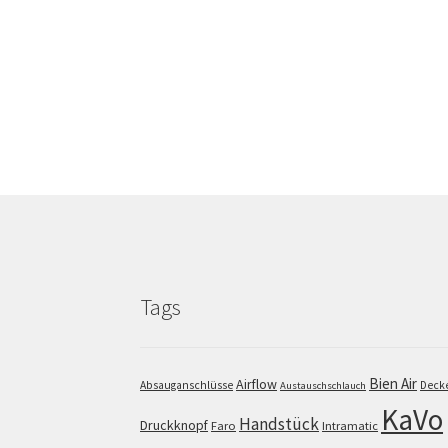
Tags
Bien Air
Airflow
Absauganschlüsse
Deck
Austauschschlauch
KaVo
Handstück
Druckknopf
Faro
Intramatic