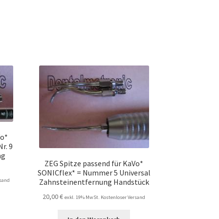
Vo*
r. 9
ng
ZEG Spitze passend für KaVo*
SONICflex* = Nummer 5 Universal
rsand
Zahnsteinentfernung Handstück
20,00
€
exkl. 19% MwSt. Kostenloser Versand