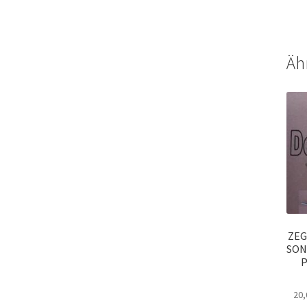
Äh
ZEG
SON
P
20