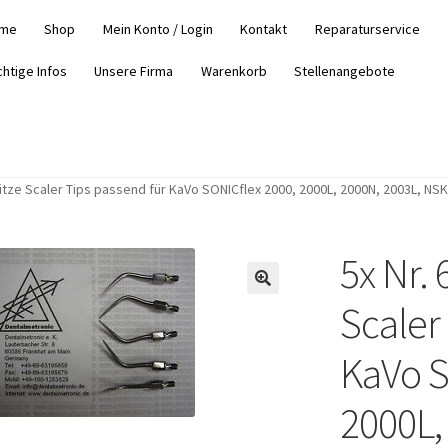
me
Shop
Mein Konto / Login
Kontakt
Reparaturservice
chtige Infos
Unsere Firma
Warenkorb
Stellenangebote
pitze Scaler Tips passend für KaVo SONICflex 2000, 2000L, 2000N, 2003L, 
5x Nr.
Scaler
KaVo S
2000L,