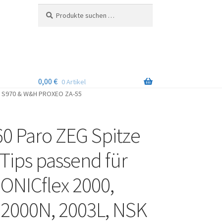
Suchen
Suchen
nach:
0,00
€
0 Artikel
NSK S970 & W&H PROXEO ZA-55
 60 Paro ZEG Spitze
 Tips passend für
ONICflex 2000,
 2000N, 2003L, NSK