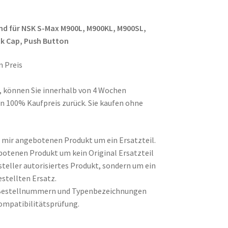
nd für NSK S-Max M900L, M900KL, M900SL,
k Cap, Push Button
n Preis
d, können Sie innerhalb von 4 Wochen
n 100% Kaufpreis zurück. Sie kaufen ohne
on mir angebotenen Produkt um ein Ersatzteil.
botenen Produkt um kein Original Ersatzteil
steller autorisiertes Produkt, sondern um ein
stellten Ersatz.
Bestellnummern und Typenbezeichnungen
ompatibilitätsprüfung.