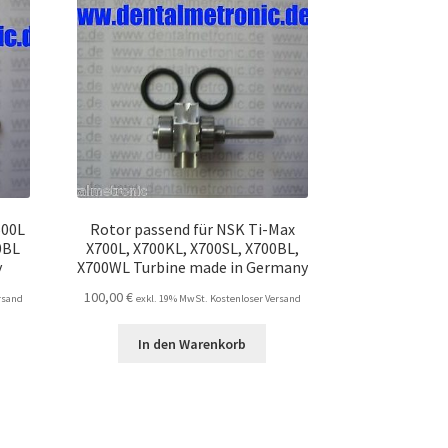
600L
Rotor passend für NSK Ti-Max
0BL
X700L, X700KL, X700SL, X700BL,
y
X700WL Turbine made in Germany
100,00
€
rsand
exkl. 19% MwSt. Kostenloser Versand
In den Warenkorb