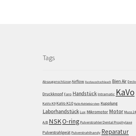
Tags
Bien Air
Airflow
Absauganschlüsse
Deck
Austauschschlauch
KaVo
Handstück
Druckknopf
Faro
Intramatic
KaVo K10
Kupplung
KaVo K9
KaVo Kohlebürsten
Motor
Laborhandstück
Mikromotor
Lux
Muss 2
NSK
O-ring
A/B
Pulverstrahler Dental Prophylaxe
Reparatur
Pulverstrahlgerät
Pulverstrahlhandy