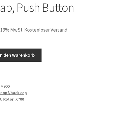
ap, Push Button
. 19% MwSt. Kostenloser Versand
In den Warenkorb
NM900
nopf/back cap
K
,
Rotor
,
X700