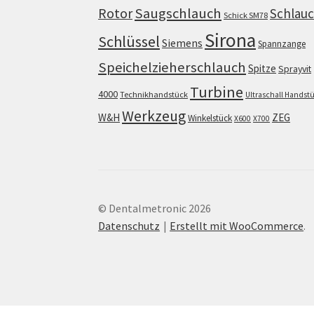
Saugschlauch
Rotor
Schlau
Schick SM78
Sirona
Schlüssel
Siemens
Spannzange
Speichelzieherschlauch
Spitze
Sprayvit
Turbine
4000
Technikhandstück
Ultraschall Handst
Werkzeug
W&H
ZEG
Winkelstück
X600
X700
© Dentalmetronic 2026
Datenschutz
Erstellt mit WooCommerce
.