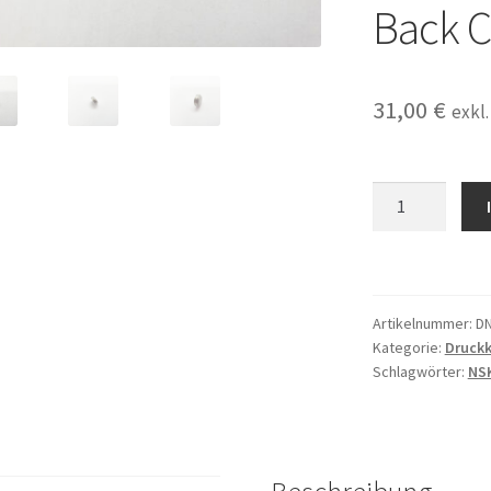
Back C
31,00
€
exkl
Druckknopf,
Deckel
passend
für
NSK
Artikelnummer:
D
S-
Kategorie:
Druckk
Max
Schlagwörter:
NS
M900L,
M900KL,
M900SL,
M900BL,