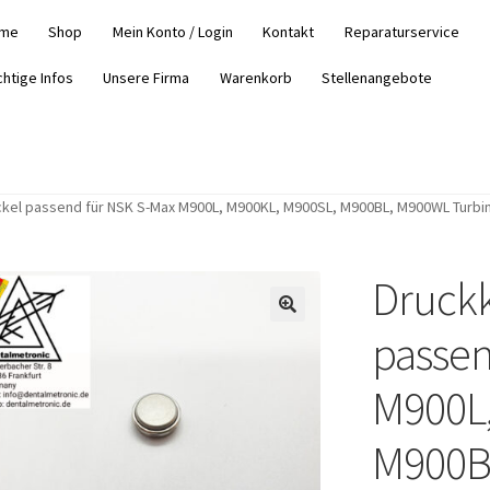
me
Shop
Mein Konto / Login
Kontakt
Reparaturservice
chtige Infos
Unsere Firma
Warenkorb
Stellenangebote
kel passend für NSK S-Max M900L, M900KL, M900SL, M900BL, M900WL Turbin
Druckk
passen
M900L,
M900B