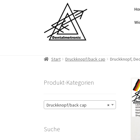
Zur
Zum
Ho
Navigation
Inhalt
springen
springen
Wi
Start
Druckknopf/back cap
Druckknopf, Dec
Produkt-Kategorien
Druckknopf/back cap
×
Suche