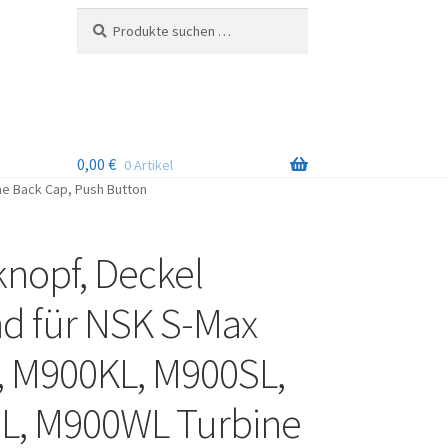
Suchen
Suchen
nach:
0,00
€
0 Artikel
e Back Cap, Push Button
nopf, Deckel
d für NSK S-Max
 M900KL, M900SL,
L, M900WL Turbine