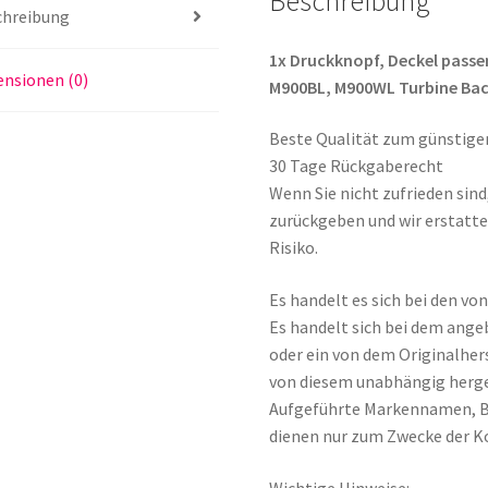
Beschreibung
M900WL
chreibung
Turbine
Back
1x Druckknopf, Deckel passe
nsionen (0)
Cap,
M900BL, M900WL Turbine Bac
Push
Beste Qualität zum günstige
Button
30 Tage Rückgaberecht
Menge
Wenn Sie nicht zufrieden sin
zurückgeben und wir erstatte
Risiko.
Es handelt es sich bei den v
Es handelt sich bei dem ange
oder ein von dem Originalher
von diesem unabhängig herge
Aufgeführte Markennamen, 
dienen nur zum Zwecke der K
Wichtige Hinweise: