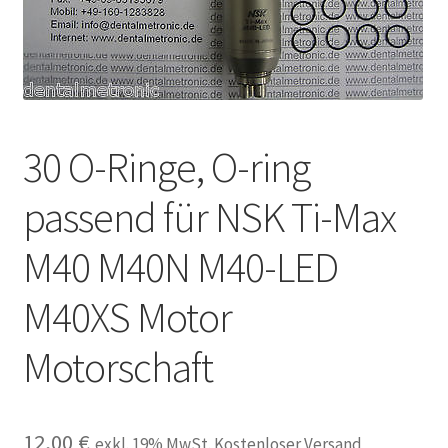
Unsere Firma
Warenkorb
Stellenangebote
30 O-Ringe, O-ring
passend für NSK Ti-Max
M40 M40N M40-LED
M40XS Motor
Motorschaft
12,00
€
exkl. 19% MwSt. Kostenloser Versand