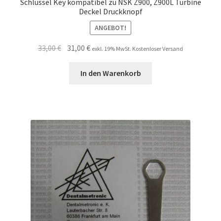
Schlüssel Key kompatibel zu NSK Z900, Z900L Turbine
Deckel Druckknopf
ANGEBOT!
Ursprünglicher
Aktueller
33,00
€
31,00
€
exkl. 19% MwSt. Kostenloser Versand
Preis
Preis
war:
ist:
In den Warenkorb
33,00 €
31,00 €.