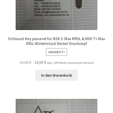
Schlüssel Key passend für NSK S-Max M95L & NSK Ti-Max
X95L Winkelstück Deckel Drucknopf
ANGEBOT!
Ursprünglicher
Aktueller
33,00
€
24,00
€
exkl. 19% MwSt. Kostenloser Versand
Preis
Preis
war:
ist:
In den Warenkorb
33,00 €
24,00 €.