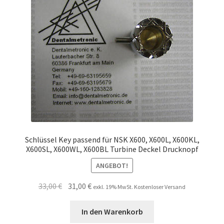
Schlüssel Key passend für NSK X600, X600L, X600KL,
X600SL, X600WL, X600BL Turbine Deckel Drucknopf
ANGEBOT!
Ursprünglicher
Aktueller
33,00
€
31,00
€
exkl. 19% MwSt. Kostenloser Versand
Preis
Preis
war:
ist:
In den Warenkorb
33,00 €
31,00 €.