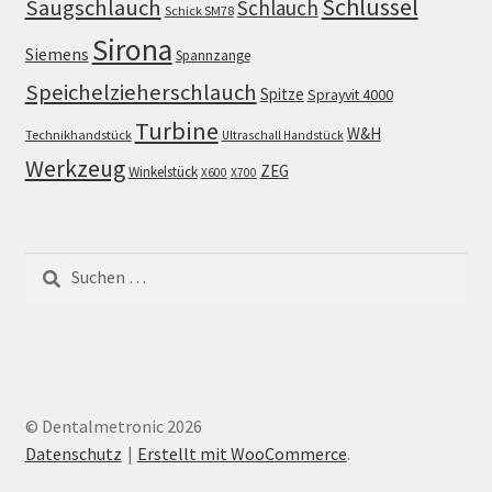
Schlüssel
Saugschlauch
Schlauch
Schick SM78
Sirona
Siemens
Spannzange
Speichelzieherschlauch
Spitze
Sprayvit 4000
Turbine
W&H
Technikhandstück
Ultraschall Handstück
Werkzeug
ZEG
Winkelstück
X600
X700
Suchen
nach:
© Dentalmetronic 2026
Datenschutz
Erstellt mit WooCommerce
.