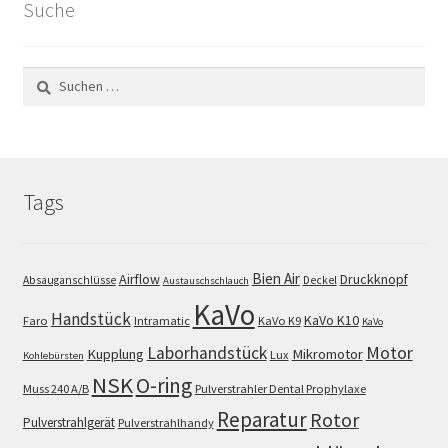
Suche
Suchen
nach:
Tags
Bien Air
Airflow
Druckknopf
Absauganschlüsse
Deckel
Austauschschlauch
KaVo
Handstück
KaVo K10
Faro
Intramatic
KaVo K9
KaVo
Motor
Laborhandstück
Kupplung
Mikromotor
Lux
Kohlebürsten
NSK
O-ring
Muss 240 A/B
Pulverstrahler Dental Prophylaxe
Reparatur
Rotor
Pulverstrahlgerät
Pulverstrahlhandy