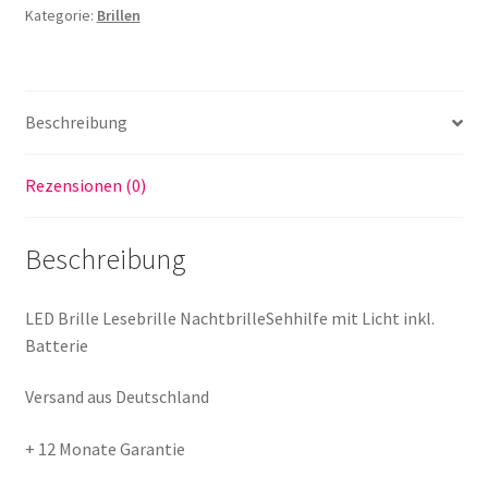
Kategorie:
Brillen
Licht
inkl.
Batterie
+1.00
Beschreibung
bis
+4.00
Rezensionen (0)
Dpt
Menge
Beschreibung
LED Brille Lesebrille NachtbrilleSehhilfe mit Licht inkl.
Batterie
Versand aus Deutschland
+ 12 Monate Garantie