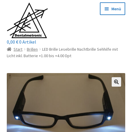
Zur
Zum
Menü
Navigation
Inhalt
springen
springen
0,00
€
0 Artikel
Home
Start
Brillen
LED Brille Lesebrille Nachtbrille Sehhilfe mit
Licht inkl. Batterie +1.00 bis +4.00 Dpt
Shop
Mein Konto / Login
Kontakt
Unterm
Reparaturservice
öffnen
Unterm
Wichtige Infos
öffnen