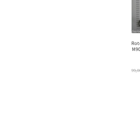
Rot
M90
99,