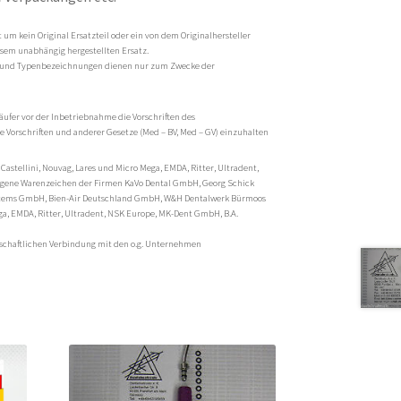
um kein Original Ersatzteil oder ein von dem Originalhersteller
esem unabhängig hergestellten Ersatz.
und Typenbezeichnungen dienen nur zum Zwecke der
äufer vor der Inbetriebnahme die Vorschriften des
 Vorschriften und anderer Gesetze (Med – BV, Med – GV) einzuhalten
 Castellini, Nouvag, Lares und Micro Mega, EMDA, Ritter, Ultradent,
tragene Warenzeichen der Firmen KaVo Dental GmbH, Georg Schick
stems GmbH, Bien-Air Deutschland GmbH, W&H Dentalwerk Bürmoos
ga, EMDA, Ritter, Ultradent, NSK Europe, MK-Dent GmbH, B.A.
rtschaftlichen Verbindung mit den o.g. Unternehmen