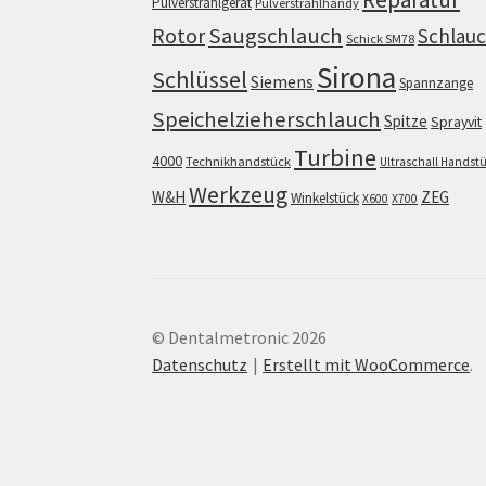
Pulverstrahlgerät
Pulverstrahlhandy
Saugschlauch
Rotor
Schlau
Schick SM78
Sirona
Schlüssel
Siemens
Spannzange
Speichelzieherschlauch
Spitze
Sprayvit
Turbine
4000
Technikhandstück
Ultraschall Handst
Werkzeug
W&H
ZEG
Winkelstück
X600
X700
© Dentalmetronic 2026
Datenschutz
Erstellt mit WooCommerce
.