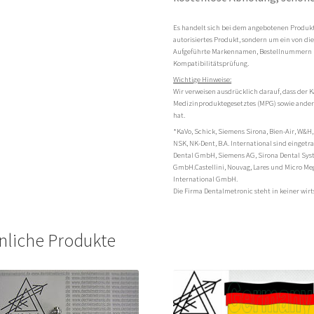
Es handelt sich bei dem angebotenen Produkt 
autorisiertes Produkt, sondern um ein von di
Aufgeführte Markennamen, Bestellnummern 
Kompatibilitätsprüfung.
Wichtige Hinweise:
Wir verweisen ausdrücklich darauf, dass der K
Medizinproduktegesetztes (MPG) sowie andere
hat.
*KaVo, Schick, Siemens Sirona, Bien-Air, W&H,
NSK, NK-Dent, B.A. International sind einge
Dental GmbH, Siemens AG, Sirona Dental Sy
GmbH.Castellini, Nouvag, Lares und Micro Me
International GmbH.
Die Firma Dentalmetronic steht in keiner wi
nliche Produkte