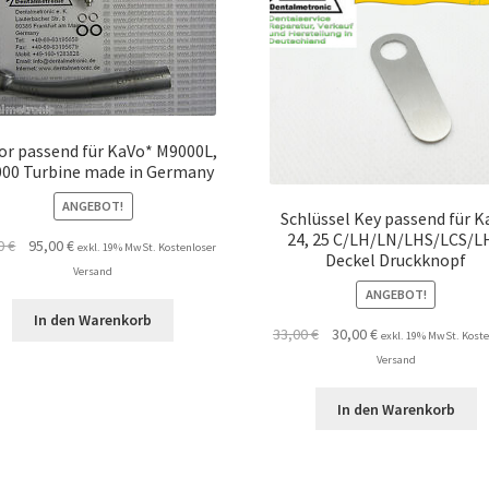
or passend für KaVo* M9000L,
00 Turbine made in Germany
ANGEBOT!
Schlüssel Key passend für K
24, 25 C/LH/LN/LHS/LCS/L
Ursprünglicher
Aktueller
00
€
95,00
€
exkl. 19% MwSt. Kostenloser
Deckel Druckknopf
Preis
Preis
Versand
war:
ist:
ANGEBOT!
99,00 €
95,00 €.
In den Warenkorb
Ursprünglicher
Aktueller
33,00
€
30,00
€
exkl. 19% MwSt. Koste
Preis
Preis
Versand
war:
ist:
33,00 €
30,00 €.
In den Warenkorb