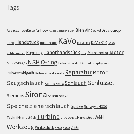
Tags
Bien Air
Airflow
Druckknopf
Absauganschlüsse
Deckel
Austauschschlauch
KaVo
Handstück
KaVo K10
Faro
Intramatic
KaVo K9
KaVo
Motor
Laborhandstück
Kupplung
Mikromotor
Lux
Kohlebürsten
NSK
O-ring
Muss 240 A/B
Pulverstrahler Dental Prophylaxe
Reparatur
Rotor
Pulverstrahlgerät
Pulverstrahlhandy
Schlüssel
Saugschlauch
Schlauch
Schick SM78
Sirona
Siemens
Spannzange
Speichelzieherschlauch
Spitze
Sprayvit 4000
Turbine
W&H
Technikhandstück
Ultraschall Handstück
Werkzeug
ZEG
Winkelstück
X600
X700