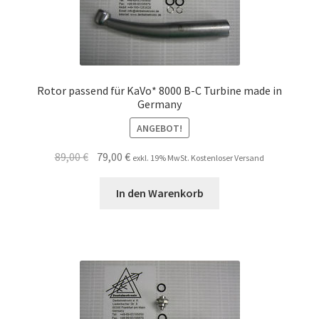
Rotor passend für KaVo* 8000 B-C Turbine made in
Germany
ANGEBOT!
Ursprünglicher
Aktueller
89,00
€
79,00
€
exkl. 19% MwSt. Kostenloser Versand
Preis
Preis
war:
ist:
In den Warenkorb
89,00 €
79,00 €.