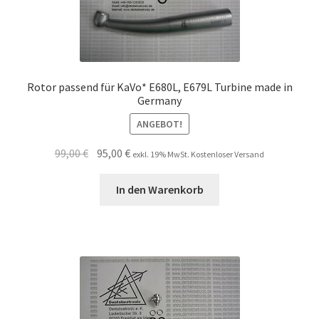
Rotor passend für KaVo* E680L, E679L Turbine made in
Germany
ANGEBOT!
Ursprünglicher
Aktueller
99,00
€
95,00
€
exkl. 19% MwSt. Kostenloser Versand
Preis
Preis
war:
ist:
In den Warenkorb
99,00 €
95,00 €.