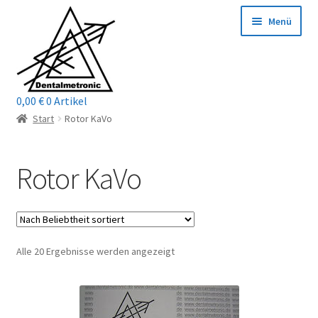
Zur
Zum
Menü
Navigation
Inhalt
springen
springen
0,00
€
0 Artikel
Home
Start
Rotor KaVo
Shop
Rotor KaVo
Mein Konto / Login
Kontakt
Nach
Alle 20 Ergebnisse werden angezeigt
Unterm
Reparaturservice
Beliebtheit
öffnen
sortiert
Unterm
Wichtige Infos
öffnen