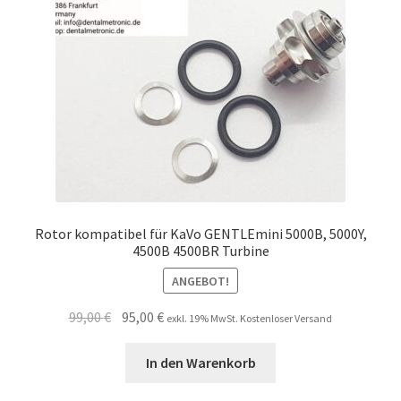
Rotor kompatibel für KaVo GENTLEmini 5000B, 5000Y,
4500B 4500BR Turbine
ANGEBOT!
Ursprünglicher
Aktueller
99,00
€
95,00
€
exkl. 19% MwSt. Kostenloser Versand
Preis
Preis
war:
ist:
In den Warenkorb
99,00 €
95,00 €.