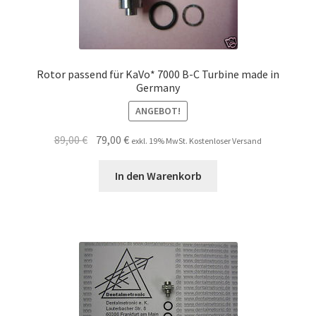
Rotor passend für KaVo* 7000 B-C Turbine made in
Germany
ANGEBOT!
Ursprünglicher
Aktueller
89,00
€
79,00
€
exkl. 19% MwSt. Kostenloser Versand
Preis
Preis
war:
ist:
In den Warenkorb
89,00 €
79,00 €.