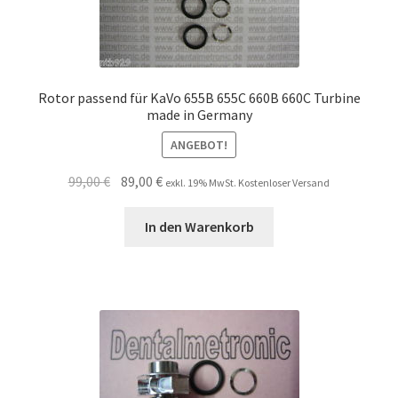
Rotor passend für KaVo 655B 655C 660B 660C Turbine
made in Germany
ANGEBOT!
Ursprünglicher
Aktueller
99,00
€
89,00
€
exkl. 19% MwSt. Kostenloser Versand
Preis
Preis
war:
ist:
In den Warenkorb
99,00 €
89,00 €.