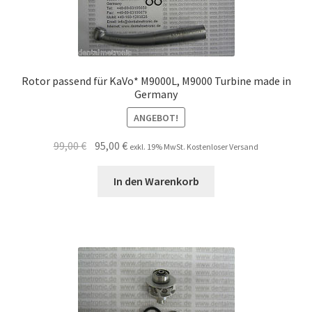
Rotor passend für KaVo* M9000L, M9000 Turbine made in
Germany
ANGEBOT!
Ursprünglicher
Aktueller
99,00
€
95,00
€
exkl. 19% MwSt. Kostenloser Versand
Preis
Preis
war:
ist:
In den Warenkorb
99,00 €
95,00 €.