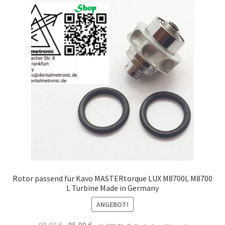
Rotor passend für Kavo MASTERtorque LUX M8700L M8700
L Turbine Made in Germany
ANGEBOT!
Ursprünglicher
Aktueller
99,00
€
95,00
€