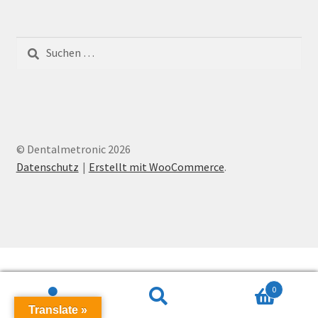
Suchen
nach:
© Dentalmetronic 2026
Datenschutz
Erstellt mit WooCommerce
.
0
Suchen
Suchen
Translate »