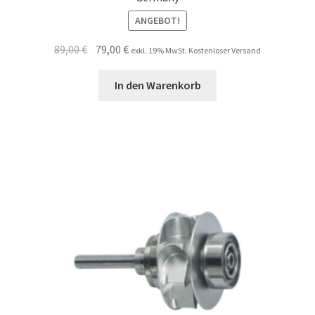
ANGEBOT!
Ursprünglicher
Aktueller
89,00
€
79,00
€
exkl. 19% MwSt. Kostenloser Versand
Preis
Preis
war:
ist:
In den Warenkorb
89,00 €
79,00 €.