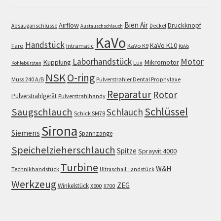
Bien Air
Airflow
Druckknopf
Absauganschlüsse
Deckel
Austauschschlauch
KaVo
Handstück
KaVo K10
Faro
Intramatic
KaVo K9
KaVo
Motor
Laborhandstück
Kupplung
Mikromotor
Lux
Kohlebürsten
NSK
O-ring
Muss 240 A/B
Pulverstrahler Dental Prophylaxe
Reparatur
Rotor
Pulverstrahlgerät
Pulverstrahlhandy
Schlüssel
Saugschlauch
Schlauch
Schick SM78
Sirona
Siemens
Spannzange
Speichelzieherschlauch
Spitze
Sprayvit 4000
Turbine
W&H
Technikhandstück
Ultraschall Handstück
Werkzeug
ZEG
Winkelstück
X600
X700