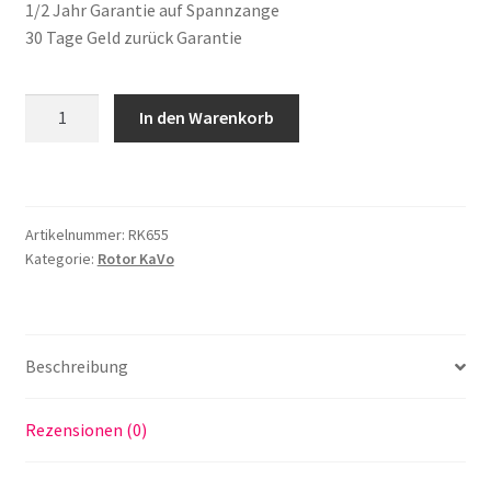
1/2 Jahr Garantie auf Spannzange
30 Tage Geld zurück Garantie
Rotor
In den Warenkorb
passend
für
KaVo
655
Artikelnummer:
RK655
B-
Kategorie:
Rotor KaVo
C
Turbine
made
in
Beschreibung
Germany
Menge
Rezensionen (0)