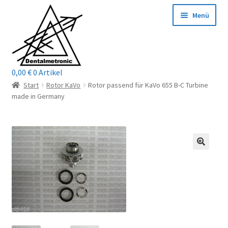
Zur
Zum
Menü
Navigation
Inhalt
springen
springen
0,00
€
0 Artikel
Home
Start
Rotor KaVo
Rotor passend für KaVo 655 B-C Turbine
made in Germany
Shop
Mein Konto / Login
Kontakt
Unterm
Reparaturservice
öffnen
Unterm
Wichtige Infos
öffnen