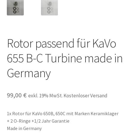
Unsere Firma
Warenkorb
Rotor passend für KaVo
Stellenangebote
655 B-C Turbine made in
Germany
99,00
€
exkl. 19% MwSt. Kostenloser Versand
1x Rotor für KaVo 650B, 650C mit Marken Keramiklager
+ 2 O-Ringe +1/2 Jahr Garantie
Made in Germany