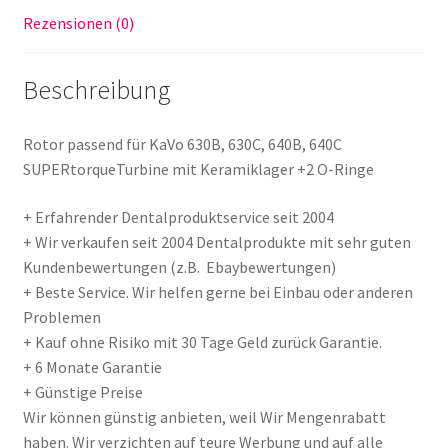
Ringe
Rezensionen (0)
made
in
Beschreibung
Germany
Menge
Rotor passend für KaVo 630B, 630C, 640B, 640C
SUPERtorqueTurbine mit Keramiklager +2 O-Ringe
+ Erfahrender Dentalproduktservice seit 2004
+ Wir verkaufen seit 2004 Dentalprodukte mit sehr guten
Kundenbewertungen (z.B. Ebaybewertungen)
+ Beste Service. Wir helfen gerne bei Einbau oder anderen
Problemen
+ Kauf ohne Risiko mit 30 Tage Geld zurück Garantie.
+ 6 Monate Garantie
+ Günstige Preise
Wir können günstig anbieten, weil Wir Mengenrabatt
haben. Wir verzichten auf teure Werbung und auf alle