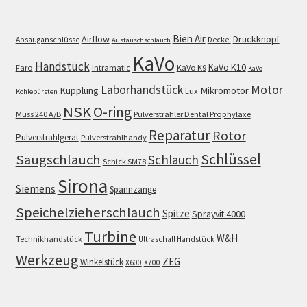
Bien Air
Airflow
Druckknopf
Absauganschlüsse
Deckel
Austauschschlauch
KaVo
Handstück
KaVo K10
Faro
Intramatic
KaVo K9
KaVo
Motor
Laborhandstück
Kupplung
Mikromotor
Lux
Kohlebürsten
NSK
O-ring
Muss 240 A/B
Pulverstrahler Dental Prophylaxe
Reparatur
Rotor
Pulverstrahlgerät
Pulverstrahlhandy
Schlüssel
Saugschlauch
Schlauch
Schick SM78
Sirona
Siemens
Spannzange
Speichelzieherschlauch
Spitze
Sprayvit 4000
Turbine
W&H
Technikhandstück
Ultraschall Handstück
Werkzeug
ZEG
Winkelstück
X600
X700