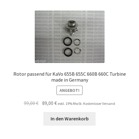
Rotor passend für KaVo 655B 655C 660B 660C Turbine
made in Germany
ANGEBOT!
Ursprünglicher
Aktueller
99,00
€
89,00
€
exkl. 19% MwSt. Kostenloser Versand
Preis
Preis
war:
ist:
In den Warenkorb
99,00 €
89,00 €.