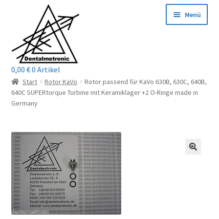
Zur
Zum
Menü
Navigation
Inhalt
springen
springen
0,00
€
0 Artikel
Home
Start
Rotor KaVo
Rotor passend für KaVo 630B, 630C, 640B,
640C SUPERtorque Turbine mit Keramiklager +2 O-Ringe made in
Shop
Germany
Mein Konto / Login
Kontakt
Unterm
Reparaturservice
öffnen
Unterm
Wichtige Infos
öffnen