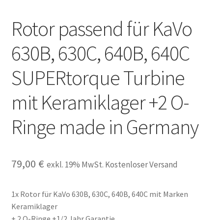
Unsere Firma
Rotor passend für KaVo
Warenkorb
630B, 630C, 640B, 640C
Stellenangebote
SUPERtorque Turbine
mit Keramiklager +2 O-
Ringe made in Germany
79,00
€
exkl. 19% MwSt. Kostenloser Versand
1x Rotor für KaVo 630B, 630C, 640B, 640C mit Marken
Keramiklager
+ 2 O-Ringe +1/2 Jahr Garantie