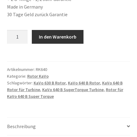
Made in Germany
30 Tage Geld zurück Garantie
Rotor
In den Warenkorb
passend
für
KaVo
630B,
Artikelnummer:
RK640
630C,
Kategorie:
Rotor KaVo
640B,
Schlagwörter:
KaVo 630 B Rotor
,
KaVo 640 B Rotor
,
KaVo 640 B
640C
Rotor für Turbine
,
KaVo 640 B SuperTorque Turbine
,
Rotor für
SUPERtorque
KaVo 640 B Super Torque
Turbine
mit
Keramiklager
+2
Beschreibung
O-