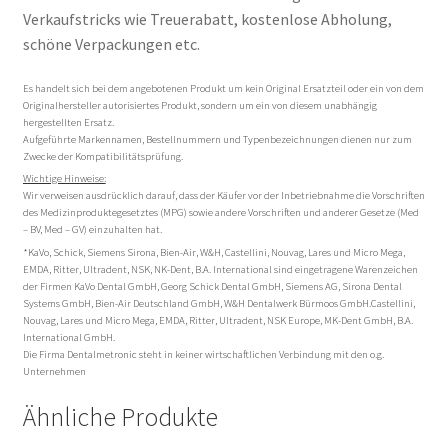
Verkaufstricks wie Treuerabatt, kostenlose Abholung,
schöne Verpackungen etc.
Es handelt sich bei dem angebotenen Produkt um kein Original Ersatzteil oder ein von dem
Originalhersteller autorisiertes Produkt, sondern um ein von diesem unabhängig
hergestellten Ersatz.
Aufgeführte Markennamen, Bestellnummern und Typenbezeichnungen dienen nur zum
Zwecke der Kompatibilitätsprüfung.
Wichtige Hinweise:
Wir verweisen ausdrücklich darauf, dass der Käufer vor der Inbetriebnahme die Vorschriften
des Medizinproduktegesetztes (MPG) sowie andere Vorschriften und anderer Gesetze (Med
– BV, Med – GV) einzuhalten hat.
*KaVo, Schick, Siemens Sirona, Bien-Air, W&H, Castellini, Nouvag, Lares und Micro Mega,
EMDA, Ritter, Ultradent, NSK, NK-Dent, B.A. International sind eingetragene Warenzeichen
der Firmen KaVo Dental GmbH, Georg Schick Dental GmbH, Siemens AG, Sirona Dental
Systems GmbH, Bien-Air Deutschland GmbH, W&H Dentalwerk Bürmoos GmbH.Castellini,
Nouvag, Lares und Micro Mega, EMDA, Ritter, Ultradent, NSK Europe, MK-Dent GmbH, B.A.
International GmbH.
Die Firma Dentalmetronic steht in keiner wirtschaftlichen Verbindung mit den o.g.
Unternehmen
Ähnliche Produkte