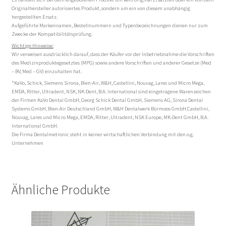
Originalhersteller autorisiertes Produkt, sondern um ein von diesem unabhängig
hergestellten Ersatz.
Aufgeführte Markennamen, Bestellnummern und Typenbezeichnungen dienen nur zum
Zwecke der Kompatibilitätsprüfung.
Wichtige Hinweise:
Wir verweisen ausdrücklich darauf, dass der Käufer vor der Inbetriebnahme die Vorschriften
des Medizinproduktegesetztes (MPG) sowie andere Vorschriften und anderer Gesetze (Med
– BV, Med – GV) einzuhalten hat.
*KaVo, Schick, Siemens Sirona, Bien-Air, W&H, Castellini, Nouvag, Lares und Micro Mega,
EMDA, Ritter, Ultradent, NSK, NK-Dent, B.A. International sind eingetragene Warenzeichen
der Firmen KaVo Dental GmbH, Georg Schick Dental GmbH, Siemens AG, Sirona Dental
Systems GmbH, Bien-Air Deutschland GmbH, W&H Dentalwerk Bürmoos GmbH.Castellini,
Nouvag, Lares und Micro Mega, EMDA, Ritter, Ultradent, NSK Europe, MK-Dent GmbH, B.A.
International GmbH.
Die Firma Dentalmetronic steht in keiner wirtschaftlichen Verbindung mit den o.g.
Unternehmen
Ähnliche Produkte