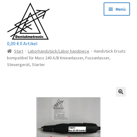
Zur
Zum
Menü
Navigation
Inhalt
springen
springen
0,00
€
0 Artikel
Home
Start
Laborhandstück/Labor handpiece
Handstück Ersatz
kompatibel für Muss 240 A/B Knieanlasser, Fussanlasser,
Shop
Steuergerät, Starter
Mein Konto / Login
Kontakt
Unterm
Reparaturservice
öffnen
Unterm
Wichtige Infos
öffnen