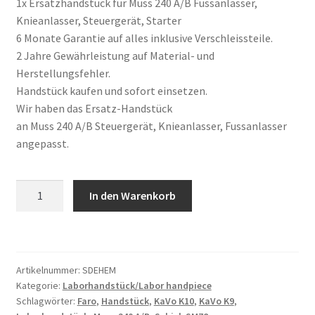
1x Ersatzhandstück für Muss 240 A/B Fussanlasser,
Knieanlasser, Steuergerät, Starter
6 Monate Garantie auf alles inklusive Verschleissteile.
2 Jahre Gewährleistung auf Material- und
Herstellungsfehler.
Handstück kaufen und sofort einsetzen.
Wir haben das Ersatz-Handstück
an Muss 240 A/B Steuergerät, Knieanlasser, Fussanlasser
angepasst.
Handstück
In den Warenkorb
Ersatz
kompatibel
für
Muss
Artikelnummer:
SDEHEM
240
Kategorie:
Laborhandstück/Labor handpiece
A/B
Schlagwörter:
Faro
,
Handstück
,
KaVo K10
,
KaVo K9
,
Knieanlasser,