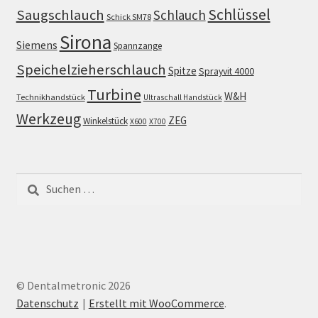
Schlüssel
Saugschlauch
Schlauch
Schick SM78
Sirona
Siemens
Spannzange
Speichelzieherschlauch
Spitze
Sprayvit 4000
Turbine
W&H
Technikhandstück
Ultraschall Handstück
Werkzeug
ZEG
Winkelstück
X600
X700
Suchen
nach:
© Dentalmetronic 2026
Datenschutz
Erstellt mit WooCommerce
.