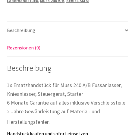
Laborhandstück
,
Muss 240 A/B
,
Schick SM78
Fussanlasser,
Steuergerät,
Starter
Menge
Beschreibung
Rezensionen (0)
Beschreibung
1x Ersatzhandstück für Muss 240 A/B Fussanlasser,
Knieanlasser, Steuergerät, Starter
6 Monate Garantie auf alles inklusive Verschleissteile.
2 Jahre Gewährleistung auf Material- und
Herstellungsfehler.
Handstück kaufen und sofort einsetzen.