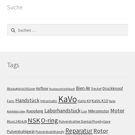
Suche
Suchen
nach:
Tags
Bien Air
Airflow
Druckknopf
Absauganschlüsse
Deckel
Austauschschlauch
KaVo
Handstück
KaVo K10
Faro
Intramatic
KaVo K9
KaVo
Motor
Laborhandstück
Kupplung
Mikromotor
Lux
Kohlebürsten
NSK
O-ring
Muss 240 A/B
Pulverstrahler Dental Prophylaxe
Reparatur
Rotor
Pulverstrahlgerät
Pulverstrahlhandy