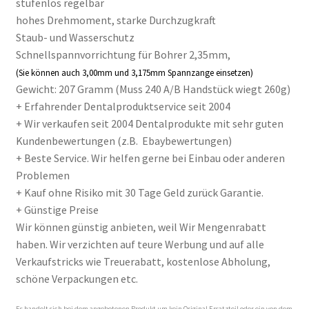
stufenlos regelbar
hohes Drehmoment, starke Durchzugkraft
Staub- und Wasserschutz
Schnellspannvorrichtung für Bohrer 2,35mm,
(Sie können auch 3,00mm und 3,175mm Spannzange einsetzen)
Gewicht: 207 Gramm (
Muss 240 A/B Handstück wiegt 260g)
+ Erfahrender Dentalproduktservice seit 2004
+ Wir verkaufen seit 2004 Dentalprodukte mit sehr guten
Kundenbewertungen (z.B. Ebaybewertungen)
+ Beste Service. Wir helfen gerne bei Einbau oder anderen
Problemen
+ Kauf ohne Risiko mit 30 Tage Geld zurück Garantie.
+ Günstige Preise
Wir können günstig anbieten, weil Wir Mengenrabatt
haben. Wir verzichten auf teure Werbung und auf alle
Verkaufstricks wie Treuerabatt, kostenlose Abholung,
schöne Verpackungen etc.
Es handelt sich bei dem angebotenen Produkt um kein Original Ersatzteil oder ein von dem