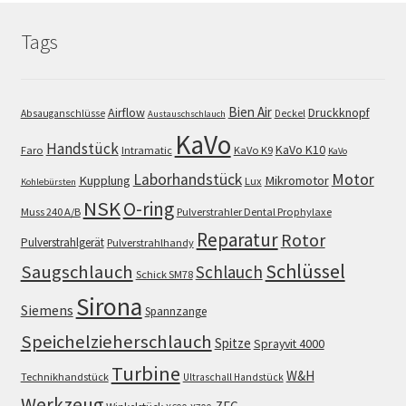
Tags
Bien Air
Airflow
Druckknopf
Absauganschlüsse
Deckel
Austauschschlauch
KaVo
Handstück
KaVo K10
Faro
Intramatic
KaVo K9
KaVo
Motor
Laborhandstück
Kupplung
Mikromotor
Lux
Kohlebürsten
NSK
O-ring
Muss 240 A/B
Pulverstrahler Dental Prophylaxe
Reparatur
Rotor
Pulverstrahlgerät
Pulverstrahlhandy
Schlüssel
Saugschlauch
Schlauch
Schick SM78
Sirona
Siemens
Spannzange
Speichelzieherschlauch
Spitze
Sprayvit 4000
Turbine
W&H
Technikhandstück
Ultraschall Handstück
Werkzeug