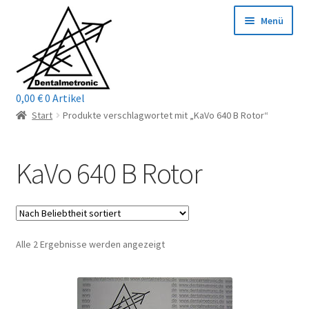
Zur
Zum
Menü
Navigation
Inhalt
springen
springen
0,00
€
0 Artikel
Home
Start
Produkte verschlagwortet mit „KaVo 640 B Rotor“
Shop
KaVo 640 B Rotor
Mein Konto / Login
Kontakt
Nach
Alle 2 Ergebnisse werden angezeigt
Unterm
Reparaturservice
Beliebtheit
öffnen
sortiert
Unterm
Wichtige Infos
öffnen