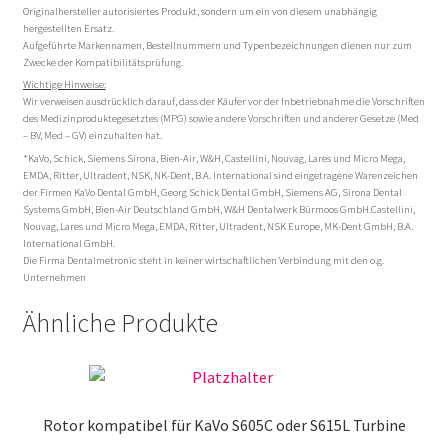
Originalhersteller autorisiertes Produkt, sondern um ein von diesem unabhängig
hergestellten Ersatz.
Aufgeführte Markennamen, Bestellnummern und Typenbezeichnungen dienen nur zum
Zwecke der Kompatibilitätsprüfung.
Wichtige Hinweise:
Wir verweisen ausdrücklich darauf, dass der Käufer vor der Inbetriebnahme die Vorschriften
des Medizinproduktegesetztes (MPG) sowie andere Vorschriften und anderer Gesetze (Med
– BV, Med – GV) einzuhalten hat.
*KaVo, Schick, Siemens Sirona, Bien-Air, W&H, Castellini, Nouvag, Lares und Micro Mega,
EMDA, Ritter, Ultradent, NSK, NK-Dent, B.A. International sind eingetragene Warenzeichen
der Firmen KaVo Dental GmbH, Georg Schick Dental GmbH, Siemens AG, Sirona Dental
Systems GmbH, Bien-Air Deutschland GmbH, W&H Dentalwerk Bürmoos GmbH.Castellini,
Nouvag, Lares und Micro Mega, EMDA, Ritter, Ultradent, NSK Europe, MK-Dent GmbH, B.A.
International GmbH.
Die Firma Dentalmetronic steht in keiner wirtschaftlichen Verbindung mit den o.g.
Unternehmen
Ähnliche Produkte
Rotor kompatibel für KaVo S605C oder S615L Turbine