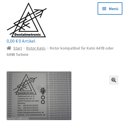
Zur
Zum
Menü
Navigation
Inhalt
springen
springen
0,00
€
0 Artikel
Home
Start
Rotor KaVo
Rotor kompatibel für KaVo 647B oder
649B Turbine
Shop
Mein Konto / Login
Kontakt
Unterm
Reparaturservice
öffnen
Unterm
Wichtige Infos
öffnen