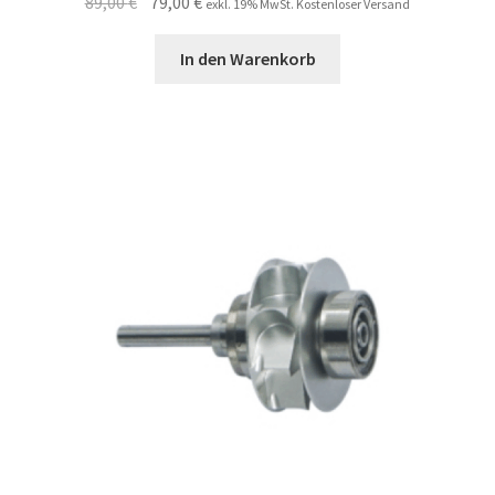
Ursprünglicher
Aktueller
89,00
€
79,00
€
exkl. 19% MwSt. Kostenloser Versand
Preis
Preis
war:
ist:
In den Warenkorb
89,00 €
79,00 €.