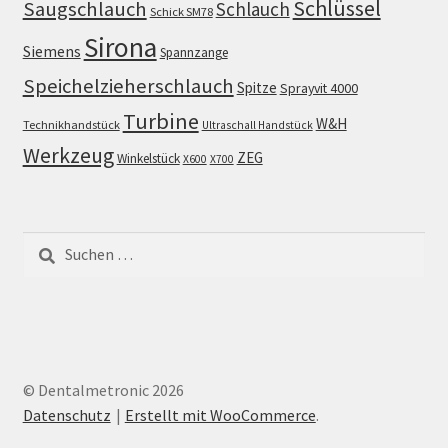
Schlüssel
Saugschlauch
Schlauch
Schick SM78
Sirona
Siemens
Spannzange
Speichelzieherschlauch
Spitze
Sprayvit 4000
Turbine
W&H
Technikhandstück
Ultraschall Handstück
Werkzeug
ZEG
Winkelstück
X600
X700
Suchen
nach:
© Dentalmetronic 2026
Datenschutz
Erstellt mit WooCommerce
.