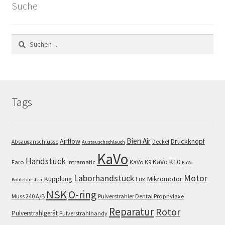
Suche
Suchen
nach:
Tags
Bien Air
Airflow
Druckknopf
Absauganschlüsse
Deckel
Austauschschlauch
KaVo
Handstück
KaVo K10
Faro
Intramatic
KaVo K9
KaVo
Motor
Laborhandstück
Kupplung
Mikromotor
Lux
Kohlebürsten
NSK
O-ring
Muss 240 A/B
Pulverstrahler Dental Prophylaxe
Reparatur
Rotor
Pulverstrahlgerät
Pulverstrahlhandy