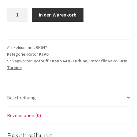
Rotor
In den Warenkorb
kompatibel
für
KaVo
647B
Artikelnummer:
RK647
oder
Kategorie:
Rotor KaVo
649B
Schlagwörter:
Rotor für KaVo 647B Turbine
,
Rotor für KaVo 649B
Turbine
Turbine
Menge
Beschreibung
Rezensionen (0)
Beschreibung