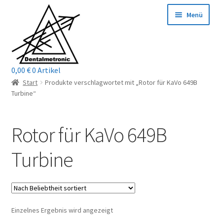
Zur
Zum
Menü
Navigation
Inhalt
springen
springen
0,00
€
0 Artikel
Home
Start
Produkte verschlagwortet mit „Rotor für KaVo 649B
Turbine“
Shop
Rotor für KaVo 649B
Mein Konto / Login
Turbine
Kontakt
Unterm
Reparaturservice
öffnen
Unterm
Wichtige Infos
Einzelnes Ergebnis wird angezeigt
öffnen