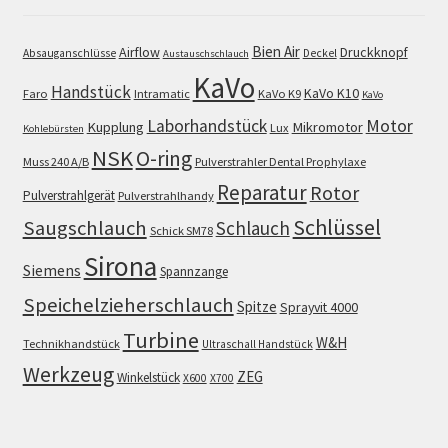
Bien Air
Airflow
Druckknopf
Absauganschlüsse
Deckel
Austauschschlauch
KaVo
Handstück
KaVo K10
Faro
Intramatic
KaVo K9
KaVo
Motor
Laborhandstück
Kupplung
Mikromotor
Lux
Kohlebürsten
NSK
O-ring
Muss 240 A/B
Pulverstrahler Dental Prophylaxe
Reparatur
Rotor
Pulverstrahlgerät
Pulverstrahlhandy
Schlüssel
Saugschlauch
Schlauch
Schick SM78
Sirona
Siemens
Spannzange
Speichelzieherschlauch
Spitze
Sprayvit 4000
Turbine
W&H
Technikhandstück
Ultraschall Handstück
Werkzeug
ZEG
Winkelstück
X600
X700