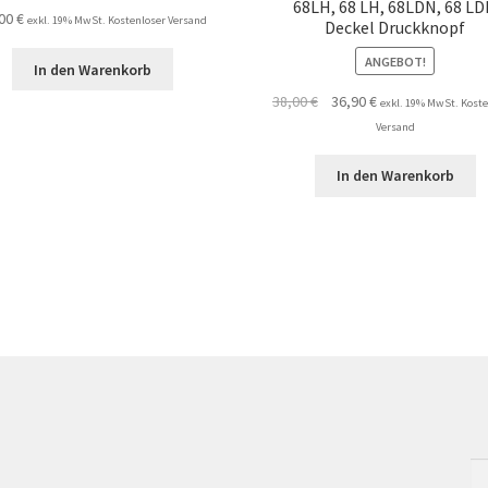
68LH, 68 LH, 68LDN, 68 L
,00
€
exkl. 19% MwSt. Kostenloser Versand
Deckel Druckknopf
ANGEBOT!
In den Warenkorb
Ursprünglicher
Aktueller
38,00
€
36,90
€
exkl. 19% MwSt. Koste
Preis
Preis
Versand
war:
ist:
38,00 €
36,90 €.
In den Warenkorb
Su