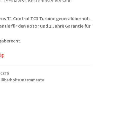
l. 19% MwSt. Kostenloser Versand
ens T1 Control TC3 Turbine generalüberholt.
ntie für den Rotor und 2 Jahre Garantie für
gaberecht.
ig
TC3TG
lüberholte Instrumente