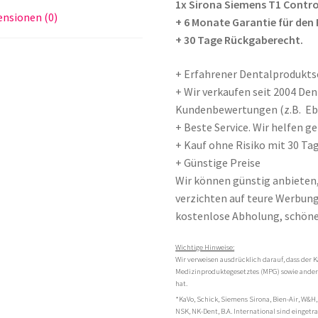
1x Sirona Siemens T1 Contro
nsionen (0)
+ 6 Monate Garantie für den 
+ 30 Tage Rückgaberecht.
+ Erfahrener Dentalproduktse
+ Wir verkaufen seit 2004 De
Kundenbewertungen (z.B. E
+ Beste Service. Wir helfen 
+ Kauf ohne Risiko mit 30 Tag
+ Günstige Preise
Wir können günstig anbieten
verzichten auf teure Werbung 
kostenlose Abholung, schöne
Wichtige Hinweise:
Wir verweisen ausdrücklich darauf, dass der K
Medizinproduktegesetztes (MPG) sowie andere
hat.
*KaVo, Schick, Siemens Sirona, Bien-Air, W&H,
NSK, NK-Dent, B.A. International sind einge