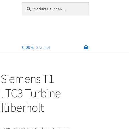
Suchen
Suchen
nach:
0,00
€
0 Artikel
 Siemens T1
l TC3 Turbine
lüberholt