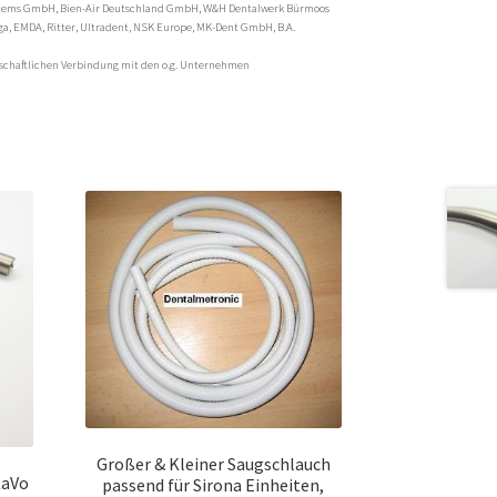
stems GmbH, Bien-Air Deutschland GmbH, W&H Dentalwerk Bürmoos
ga, EMDA, Ritter, Ultradent, NSK Europe, MK-Dent GmbH, B.A.
rtschaftlichen Verbindung mit den o.g. Unternehmen
Großer & Kleiner Saugschlauch
KaVo
passend für Sirona Einheiten,