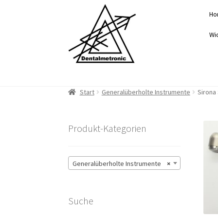
Zur
Zum
Ho
Navigation
Inhalt
springen
springen
Wi
Start
Generalüberholte Instrumente
Sirona
Produkt-Kategorien
Generalüberholte Instrumente
×
Suche