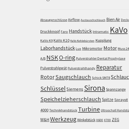
Bien Air
Airflow
Absauganschlüsse
Deck
Austauschschlauch
KaVo
Handstück
Druckknopf
Faro
Intramatic
KaVo K10
Kupplung
KaVo K9
KaVo Kohlebürsten
Motor
Laborhandstück
Mikromotor
Lux
Muss 2
NSK
O-ring
A/B
Pulverstrahler Dental Prophylaxe
Reparatur
Pulverstrahlgerät
Pulverstrahlhandy
Saugschlauch
Rotor
Schlau
Schick SM78
Sirona
Schlüssel
Siemens
Spannzange
Speichelzieherschlauch
Spitze
Sprayvit
Turbine
4000
Technikhandstück
Ultraschall Handst
Werkzeug
W&H
ZEG
Winkelstück
X600
X700