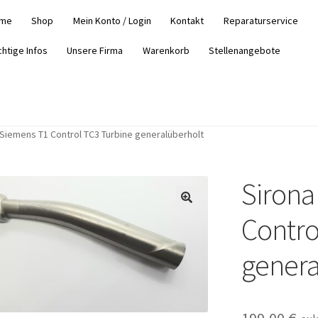
me
Shop
Mein Konto / Login
Kontakt
Reparaturservice
chtige Infos
Unsere Firma
Warenkorb
Stellenangebote
 Siemens T1 Control TC3 Turbine generalüberholt
Sirona
Contro
genera