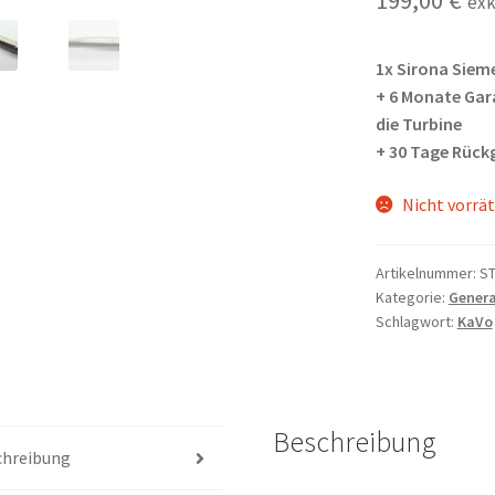
199,00
€
exk
1x Sirona Siem
+ 6 Monate Gara
die Turbine
+ 30 Tage Rück
Nicht vorrät
Artikelnummer:
S
Kategorie:
Genera
Schlagwort:
KaVo
Beschreibung
chreibung