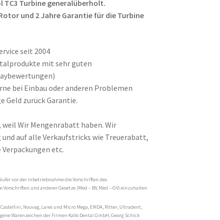
l TC3 Turbine generalüberholt.
Rotor und 2 Jahre Garantie für die Turbine
rvice seit 2004
ntalprodukte mit sehr guten
baybewertungen)
gerne bei Einbau oder anderen Problemen
e Geld zurück Garantie.
, weil Wir Mengenrabatt haben. Wir
und auf alle Verkaufstricks wie Treuerabatt,
 Verpackungen etc.
äufer vor der Inbetriebnahme die Vorschriften des
 Vorschriften und anderer Gesetze (Med – BV, Med – GV) einzuhalten
 Castellini, Nouvag, Lares und Micro Mega, EMDA, Ritter, Ultradent,
tragene Warenzeichen der Firmen KaVo Dental GmbH, Georg Schick