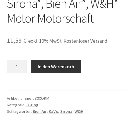
Sirona*, Bien Air*, W&H*
Motor Motorschaft
11,59
€
exkl. 19% MwSt. Kostenloser Versand
30
In den Warenkorb
O-
Ringe,
O-
ring
Artikelnummer:
30XOKM
passend
Kategorie:
O-ring
für
Schlagwörter:
Bien Air
,
KaVo
,
Sirona
,
W&H
KaVo*,
Sirona*,
Bien