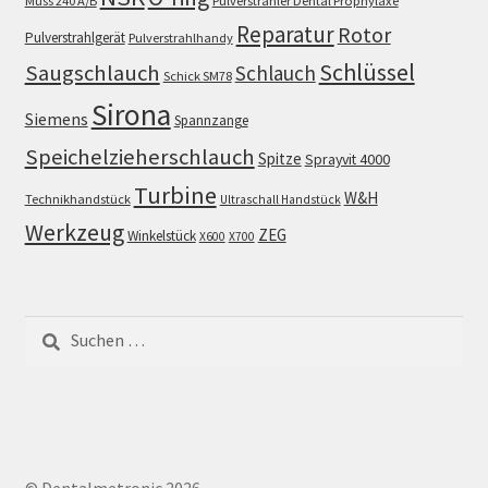
Muss 240 A/B
Pulverstrahler Dental Prophylaxe
Reparatur
Rotor
Pulverstrahlgerät
Pulverstrahlhandy
Schlüssel
Saugschlauch
Schlauch
Schick SM78
Sirona
Siemens
Spannzange
Speichelzieherschlauch
Spitze
Sprayvit 4000
Turbine
W&H
Technikhandstück
Ultraschall Handstück
Werkzeug
ZEG
Winkelstück
X600
X700
Suchen
nach: