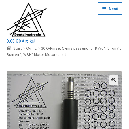
Zur
Zum
Menü
Navigation
Inhalt
springen
springen
0,00
€
0 Artikel
Home
Start
O-ring
30 O-Ringe, O-ring passend für KaVo*, Sirona*,
Bien Air*, W&H* Motor Motorschaft
Shop
Mein Konto / Login
Kontakt
Unterm
Reparaturservice
öffnen
Unterm
Wichtige Infos
öffnen