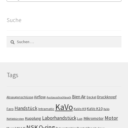
Suche
Suchen
nach:
Tags
Bien Air
Airflow
Druckknopf
Absauganschlüsse
Deckel
Austauschschlauch
KaVo
Handstück
KaVo K10
Faro
Intramatic
KaVo K9
KaVo
Motor
Laborhandstück
Kupplung
Mikromotor
Lux
Kohlebürsten
NSK
O-ring