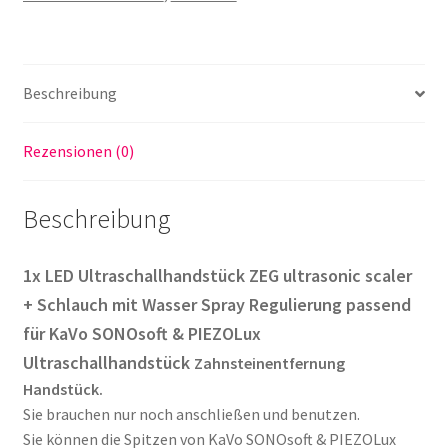
für
KaVo
SONOsoft
&
Beschreibung
PIEZOLux
Menge
Rezensionen (0)
Beschreibung
1x LED Ultraschallhandstück ZEG ultrasonic scaler
+ Schlauch mit Wasser Spray Regulierung
passend
für KaVo SONOsoft & PIEZOLux
Ultraschallhandstück
Zahnsteinentfernung
Handstück.
Sie brauchen nur noch anschließen und benutzen.
Sie können die Spitzen von KaVo SONOsoft & PIEZOLux