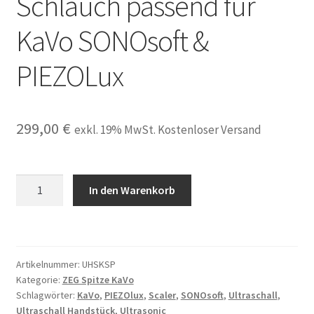
Schlauch passend für
KaVo SONOsoft &
PIEZOLux
299,00
€
exkl. 19% MwSt. Kostenloser Versand
LED
In den Warenkorb
Ultraschallhandstück
ZEG
ultrasonic
scaler
Artikelnummer:
UHSKSP
+
Kategorie:
ZEG Spitze KaVo
Schlauch
Schlagwörter:
KaVo
,
PIEZOlux
,
Scaler
,
SONOsoft
,
Ultraschall
,
passend
Ultraschall Handstück
,
Ultrasonic