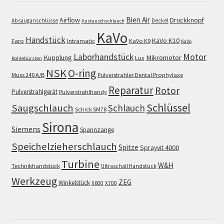
Bien Air
Airflow
Druckknopf
Absauganschlüsse
Deckel
Austauschschlauch
KaVo
Handstück
KaVo K10
Faro
Intramatic
KaVo K9
KaVo
Motor
Laborhandstück
Kupplung
Mikromotor
Lux
Kohlebürsten
NSK
O-ring
Muss 240 A/B
Pulverstrahler Dental Prophylaxe
Reparatur
Rotor
Pulverstrahlgerät
Pulverstrahlhandy
Schlüssel
Saugschlauch
Schlauch
Schick SM78
Sirona
Siemens
Spannzange
Speichelzieherschlauch
Spitze
Sprayvit 4000
Turbine
W&H
Technikhandstück
Ultraschall Handstück
Werkzeug
ZEG
Winkelstück
X600
X700