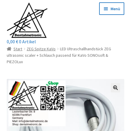
Zur
Zum
Menü
Navigation
Inhalt
springen
springen
0,00
€
0 Artikel
Home
Start
ZEG Spitze KaVo
LED Ultraschallhandstück ZEG
ultrasonic scaler + Schlauch passend für KaVo SONOsoft &
Shop
PIEZOLux
Mein Konto / Login
Kontakt
Unterm
Reparaturservice
öffnen
Unterm
Wichtige Infos
öffnen