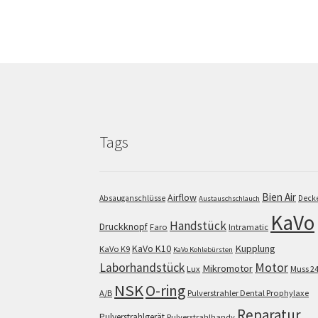
Tags
Bien Air
Airflow
Absauganschlüsse
Deck
Austauschschlauch
KaVo
Handstück
Druckknopf
Faro
Intramatic
KaVo K10
Kupplung
KaVo K9
KaVo Kohlebürsten
Motor
Laborhandstück
Mikromotor
Lux
Muss 2
NSK
O-ring
A/B
Pulverstrahler Dental Prophylaxe
Reparatur
Pulverstrahlgerät
Pulverstrahlhandy