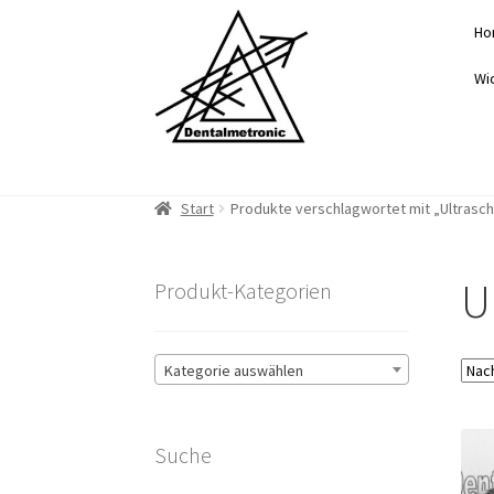
Zur
Zum
Ho
Navigation
Inhalt
springen
springen
Wi
Start
Produkte verschlagwortet mit „Ultrasch
U
Produkt-Kategorien
Kategorie auswählen
Suche