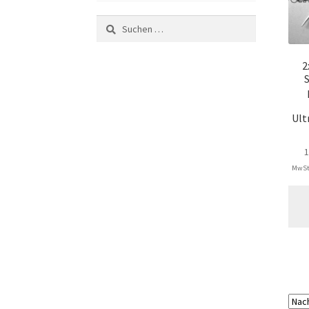
Suchen
nach:
2
Ult
MwSt.