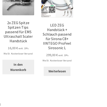
2x ZEG Spitze
LED ZEG
Spitzen Tips
Handstück +
passend für EMS
Schlauch passend
Ultraschall Scaler
für Sirona C8+
Handstück
IINTEGO ProFeel
Sirosonic L
16,00
€
exkl. 19%
MwSt. Kostenloser Versand
299,00
€
exkl. 19%
MwSt. Kostenloser Versand
In den
Warenkorb
Weiterlesen
Nach
t