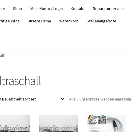
me
Shop
Mein Konto / Login
Kontakt
Reparaturservice
chtige Infos
Unsere Firma
Warenkorb
Stellenangebote
all“
ltraschall
Alle 5 Ergebnisse werden angezeig