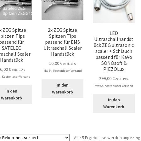
x ZEG Spitze
2x ZEG Spitze
LED
Spitzen Tips
Spitzen Tips
Ultraschallhandst
passend für
passend für EMS
ück ZEG ultrasonic
SATELEC
Ultraschall Scaler
scaler + Schlauch
raschall Scaler
Handstück
passend für KaVo
Handstück
SONOsoft &
16,00
€
exkl. 19%
PIEZOLux
16,00
€
exkl. 19%
MwSt. Kostenloser Versand
 Kostenloser Versand
299,00
€
exkl. 19%
In den
MwSt. Kostenloser Versand
In den
Warenkorb
Warenkorb
In den
Warenkorb
Alle 5 Ergebnisse werden angezeig