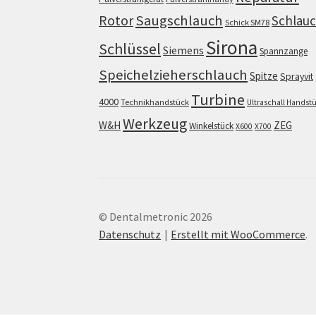
Saugschlauch
Rotor
Schlau
Schick SM78
Sirona
Schlüssel
Siemens
Spannzange
Speichelzieherschlauch
Spitze
Sprayvit
Turbine
4000
Technikhandstück
Ultraschall Handst
Werkzeug
W&H
ZEG
Winkelstück
X600
X700
© Dentalmetronic 2026
Datenschutz
Erstellt mit WooCommerce
.