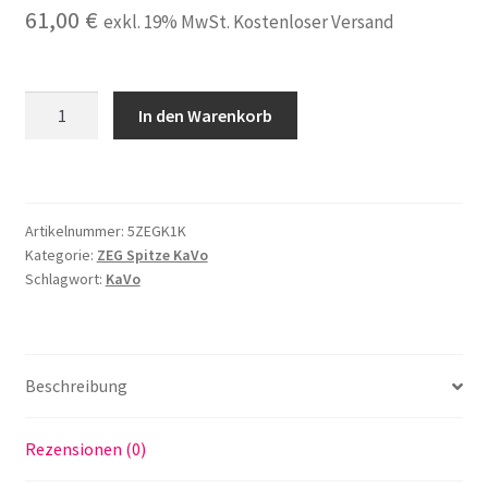
61,00
€
exkl. 19% MwSt. Kostenloser Versand
5x
In den Warenkorb
Nr.
5
ZEG
Spitze
Artikelnummer:
5ZEGK1K
Scaler
Kategorie:
ZEG Spitze KaVo
Tips
Schlagwort:
KaVo
passend
für
KaVo
SONICflex
Beschreibung
2000,
2000L,
Rezensionen (0)
2000N,
2003L,