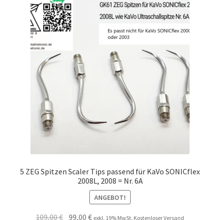
5 ZEG Spitzen Scaler Tips passend für KaVo SONICflex
2008L, 2008 = Nr. 6A
ANGEBOT!
Ursprünglicher
Aktueller
109,00
€
99,00
€
exkl. 19% MwSt. Kostenloser Versand