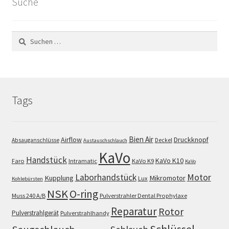
Suche
Suchen
nach:
Tags
Bien Air
Airflow
Druckknopf
Absauganschlüsse
Deckel
Austauschschlauch
KaVo
Handstück
KaVo K10
Faro
Intramatic
KaVo K9
KaVo
Motor
Laborhandstück
Kupplung
Mikromotor
Lux
Kohlebürsten
NSK
O-ring
Muss 240 A/B
Pulverstrahler Dental Prophylaxe
Reparatur
Rotor
Pulverstrahlgerät
Pulverstrahlhandy