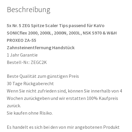
NSK
Beschreibung
S970
&
5x Nr. 5 ZEG Spitze Scaler Tips passend für KaVo
W&H
SONICflex 2000, 2000L, 2000N, 2003L, NSK S970 & W&H
PROXEO
PROXEO ZA-55
ZA-
Zahnsteinentfernung Handstück
55
1 Jahr Garantie
Menge
Bestell-Nr.: ZEGC2K
Beste Qualität zum günstigen Preis
30 Tage Rückgaberecht
Wenn Sie nicht zufrieden sind, können Sie innerhalb von 4
Wochen zurückgeben und wir erstatten 100% Kaufpreis
zurück.
Sie kaufen ohne Risiko.
Es handelt es sich bei den von mir angebotenen Produkt