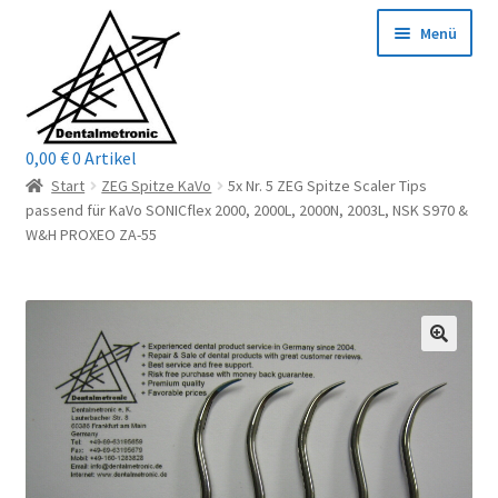
Zur
Zum
Menü
Navigation
Inhalt
springen
springen
0,00
€
0 Artikel
Home
Start
ZEG Spitze KaVo
5x Nr. 5 ZEG Spitze Scaler Tips
passend für KaVo SONICflex 2000, 2000L, 2000N, 2003L, NSK S970 &
Shop
W&H PROXEO ZA-55
Mein Konto / Login
Kontakt
Unterm
Reparaturservice
öffnen
Unterm
Wichtige Infos
öffnen