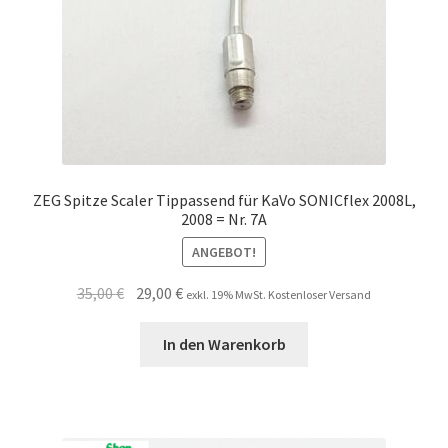
ZEG Spitze Scaler Tippassend für KaVo SONICflex 2008L,
2008 = Nr. 7A
ANGEBOT!
Ursprünglicher
Aktueller
35,00
€
29,00
€
exkl. 19% MwSt. Kostenloser Versand
Preis
Preis
war:
ist:
In den Warenkorb
35,00 €
29,00 €.