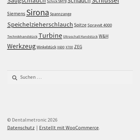
Schlüssel
Saugschlauch
Schlauch
Schick SM78
Sirona
Siemens
Spannzange
Speichelzieherschlauch
Spitze
Sprayvit 4000
Turbine
W&H
Technikhandstück
Ultraschall Handstück
Werkzeug
ZEG
Winkelstück
X600
X700
Suchen
nach:
© Dentalmetronic 2026
Datenschutz
Erstellt mit WooCommerce
.