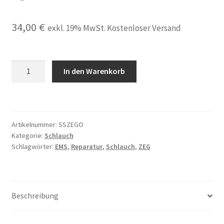
34,00
€
exkl. 19% MwSt. Kostenloser Versand
Schlauch
In den Warenkorb
kompatibel
für
Satelec
ZEG
Artikelnummer:
SSZEGO
scaler
Kategorie:
Schlauch
Länge
Schlagwörter:
EMS
,
Reparatur
,
Schlauch
,
ZEG
2m
neu
sehr
gute
Beschreibung
Qualität
Menge