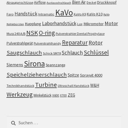
Bien Air
Airflow
Druckknopf
Absauganschlüsse
Deckel
Austauschschlauch
KaVo
Handstück
KaVo K10
Faro
Intramatic
KaVo K9
KaVo
Motor
Laborhandstück
Kupplung
Mikromotor
Lux
Kohlebürsten
NSK
O-ring
Muss 240 A/B
Pulverstrahler Dental Prophylaxe
Reparatur
Rotor
Pulverstrahlgerät
Pulverstrahlhandy
Schlüssel
Saugschlauch
Schlauch
Schick SM78
Sirona
Siemens
Spannzange
Speichelzieherschlauch
Spitze
Sprayvit 4000
Turbine
W&H
Technikhandstück
Ultraschall Handstück
Werkzeug
ZEG
Winkelstück
X600
X700
Suchen
nach: