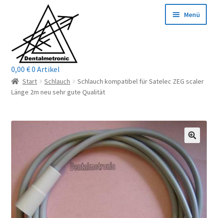
Zur
Zum
Menü
Navigation
Inhalt
springen
springen
0,00
€
0 Artikel
Home
Start
Schlauch
Schlauch kompatibel für Satelec ZEG scaler
Länge 2m neu sehr gute Qualität
Shop
Mein Konto / Login
Kontakt
Unterm
Reparaturservice
öffnen
Unterm
Wichtige Infos
öffnen