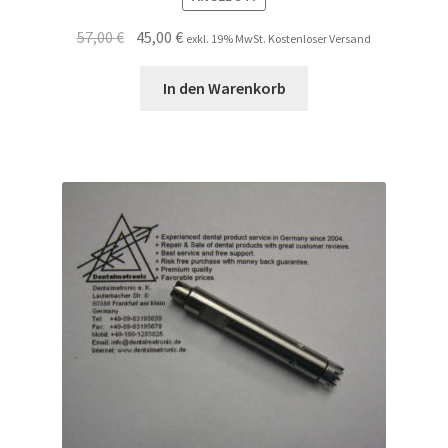
Ursprünglicher
Aktueller
57,00
€
45,00
€
exkl. 19% MwSt. Kostenloser Versand
Preis
Preis
war:
ist:
In den Warenkorb
57,00 €
45,00 €.