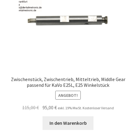
Zwischenstück, Zwischentrieb, Mitteltrieb, Middle Gear
passend für KaVo E25L, E25 Winkelstück
ANGEBOT!
Ursprünglicher
Aktueller
115,00
€
95,00
€
exkl. 19% MwSt. Kostenloser Versand
Preis
Preis
war:
ist:
In den Warenkorb
115,00 €
95,00 €.