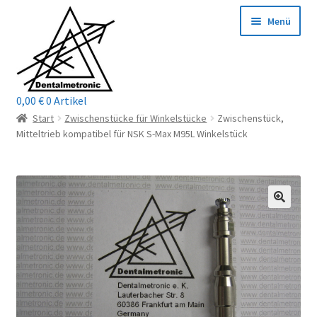
Zur
Zum
Menü
Navigation
Inhalt
springen
springen
0,00
€
0 Artikel
Home
Start
Zwischenstücke für Winkelstücke
Zwischenstück,
Mitteltrieb kompatibel für NSK S-Max M95L Winkelstück
Shop
Mein Konto / Login
Kontakt
Unterm
Reparaturservice
öffnen
Unterm
Wichtige Infos
öffnen