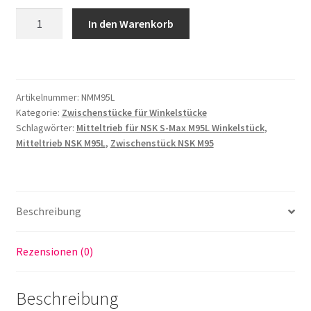
Zwischenstück,
In den Warenkorb
Mitteltrieb
kompatibel
für
NSK
Artikelnummer:
NMM95L
S-
Kategorie:
Zwischenstücke für Winkelstücke
Max
Schlagwörter:
Mitteltrieb für NSK S-Max M95L Winkelstück
,
M95L
Mitteltrieb NSK M95L
,
Zwischenstück NSK M95
Winkelstück
Menge
Beschreibung
Rezensionen (0)
Beschreibung