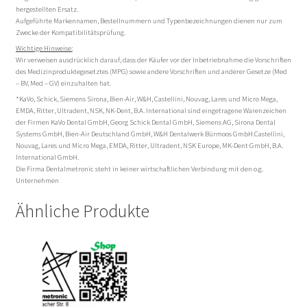
hergestellten Ersatz.
Aufgeführte Markennamen, Bestellnummern und Typenbezeichnungen dienen nur zum
Zwecke der Kompatibilitätsprüfung.
Wichtige Hinweise:
Wir verweisen ausdrücklich darauf, dass der Käufer vor der Inbetriebnahme die Vorschriften
des Medizinproduktegesetztes (MPG) sowie andere Vorschriften und anderer Gesetze (Med
– BV, Med – GV) einzuhalten hat.
*KaVo, Schick, Siemens Sirona, Bien-Air, W&H, Castellini, Nouvag, Lares und Micro Mega,
EMDA, Ritter, Ultradent, NSK, NK-Dent, B.A. International sind eingetragene Warenzeichen
der Firmen KaVo Dental GmbH, Georg Schick Dental GmbH, Siemens AG, Sirona Dental
Systems GmbH, Bien-Air Deutschland GmbH, W&H Dentalwerk Bürmoos GmbH.Castellini,
Nouvag, Lares und Micro Mega, EMDA, Ritter, Ultradent, NSK Europe, MK-Dent GmbH, B.A.
International GmbH.
Die Firma Dentalmetronic steht in keiner wirtschaftlichen Verbindung mit den o.g.
Unternehmen
Ähnliche Produkte