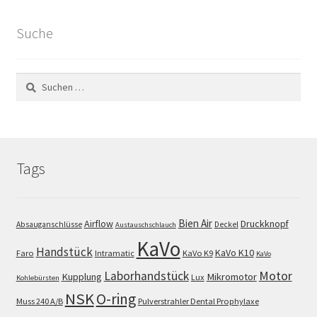
Suche
Suchen
nach:
Tags
Bien Air
Airflow
Druckknopf
Absauganschlüsse
Deckel
Austauschschlauch
KaVo
Handstück
KaVo K10
Faro
Intramatic
KaVo K9
KaVo
Motor
Laborhandstück
Kupplung
Mikromotor
Lux
Kohlebürsten
NSK
O-ring
Muss 240 A/B
Pulverstrahler Dental Prophylaxe