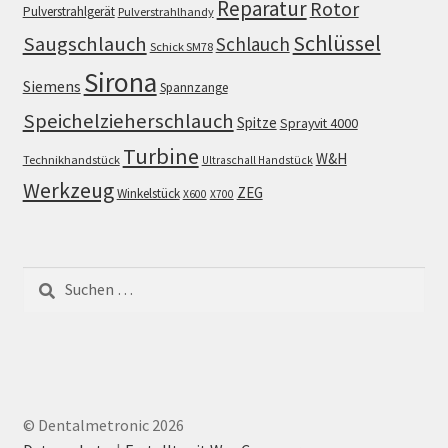
Reparatur
Rotor
Pulverstrahlgerät
Pulverstrahlhandy
Schlüssel
Saugschlauch
Schlauch
Schick SM78
Sirona
Siemens
Spannzange
Speichelzieherschlauch
Spitze
Sprayvit 4000
Turbine
W&H
Technikhandstück
Ultraschall Handstück
Werkzeug
ZEG
Winkelstück
X600
X700
Suchen
nach:
© Dentalmetronic 2026