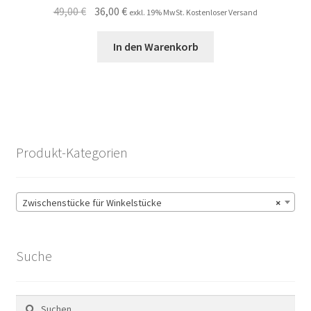
Ursprünglicher
Aktueller
49,00
€
36,00
€
exkl. 19% MwSt. Kostenloser Versand
Preis
Preis
war:
ist:
In den Warenkorb
49,00 €
36,00 €.
Produkt-Kategorien
Zwischenstücke für Winkelstücke
×
Suche
Suchen