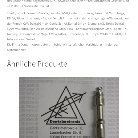
des Medizinproduktegesetztes (MPG) sowie andere Vorschriften und anderer Gesetze (Med
– BV, Med – GV) einzuhalten hat.
*KaVo, Schick, Siemens Sirona, Bien-Air, W&H, Castellini, Nouvag, Lares und Micro Mega,
EMDA, Ritter, Ultradent, NSK, NK-Dent, B.A. International sind eingetragene Warenzeichen
der Firmen KaVo Dental GmbH, Georg Schick Dental GmbH, Siemens AG, Sirona Dental
Systems GmbH, Bien-Air Deutschland GmbH, W&H Dentalwerk Bürmoos GmbH.Castellini,
Nouvag, Lares und Micro Mega, EMDA, Ritter, Ultradent, NSK Europe, MK-Dent GmbH, B.A.
International GmbH.
Die Firma Dentalmetronic steht in keiner wirtschaftlichen Verbindung mit den o.g.
Unternehmen
Ähnliche Produkte