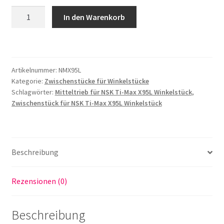
Zwischenstück,
In den Warenkorb
Mitteltrieb
passend
für
NSK
Artikelnummer:
NMX95L
Ti-
Kategorie:
Zwischenstücke für Winkelstücke
Max
Schlagwörter:
Mitteltrieb für NSK Ti-Max X95L Winkelstück
,
X95L
Zwischenstück für NSK Ti-Max X95L Winkelstück
Winkelstück
Menge
Beschreibung
Rezensionen (0)
Beschreibung