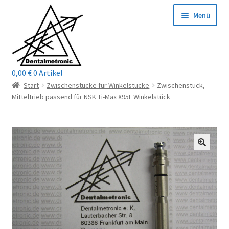
Zur
Zum
Menü
Navigation
Inhalt
springen
springen
0,00
€
0 Artikel
Home
Start
Zwischenstücke für Winkelstücke
Zwischenstück,
Mitteltrieb passend für NSK Ti-Max X95L Winkelstück
Shop
Mein Konto / Login
Kontakt
Unterm
Reparaturservice
öffnen
Unterm
Wichtige Infos
öffnen