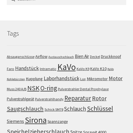
nach:
Tags
Bien Air
Airflow
Druckknopf
Absauganschlüsse
Deckel
Austauschschlauch
KaVo
Handstück
KaVo K10
Faro
Intramatic
KaVo K9
KaVo
Motor
Laborhandstück
Kupplung
Mikromotor
Lux
Kohlebürsten
NSK
O-ring
Muss 240 A/B
Pulverstrahler Dental Prophylaxe
Reparatur
Rotor
Pulverstrahlgerät
Pulverstrahlhandy
Schlüssel
Saugschlauch
Schlauch
Schick SM78
Sirona
Siemens
Spannzange
Speichelzieherschlauch
Spitze
Sprayvit 4000