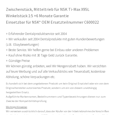
Zwischenstück, Mitteltrieb für NSK Ti-Max X95L
Winkelstück 1:5 +6 Monate Garantie
Einsetzbar für NSK* OEM Ersatzteilnummer C600022
+ Erfahrender Dentalproduktservice seit 2004
+ Wir verkaufen seit 2004 Dentalprodukte mit guten Kundenbewertungen
(z.B. Ebaybewertungen)
+ Beste Service. Wir helfen gerne bei Einbau oder anderen Problemen
+ Kauf ohne Risiko mit 30 Tage Geld zurück Garantie.
+ Günstige Preise
Wir können günstig anbieten, weil Wir Mengenrabatt haben. Wir verzichten
auf teure Werbung und auf alle Verkaufstricks wie Treuerabatt, kostenlose
Abholung, schöne Verpackungen etc.
Es handelt sich bei dem angebotenen Produkt um kein Original Ersatzteil oder ein von dem
Originalhersteller autorisiertes Produkt, sondern um ein von diesem unabhängig
hergestellten Ersatz.
Aufgeführte Markennamen, Bestellnummern und Typenbezeichnungen dienen nur zum
Zwecke der Kompatibilitätsprüfung.
Wichtige Hinweise:
Wir verweisen ausdrücklich darauf, dass der Käufer vor der Inbetriebnahme die Vorschriften