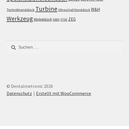
Turbine
W&H
Technikhandstück
Ultraschall Handstück
Werkzeug
ZEG
Winkelstück
X600
X700
Suchen
nach:
© Dentalmetronic 2026
Datenschutz
Erstellt mit WooCommerce
.