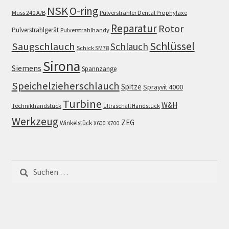
NSK
O-ring
Muss 240 A/B
Pulverstrahler Dental Prophylaxe
Reparatur
Rotor
Pulverstrahlgerät
Pulverstrahlhandy
Schlüssel
Saugschlauch
Schlauch
Schick SM78
Sirona
Siemens
Spannzange
Speichelzieherschlauch
Spitze
Sprayvit 4000
Turbine
W&H
Technikhandstück
Ultraschall Handstück
Werkzeug
ZEG
Winkelstück
X600
X700
Suchen
nach: