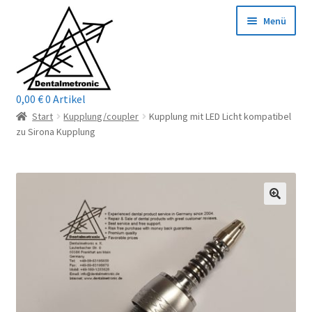
Zur
Zum
Menü
Navigation
Inhalt
springen
springen
0,00
€
0 Artikel
Home
Start
Kupplung/coupler
Kupplung mit LED Licht kompatibel
zu Sirona Kupplung
Shop
Mein Konto / Login
Kontakt
Unterm
Reparaturservice
öffnen
Unterm
Wichtige Infos
öffnen