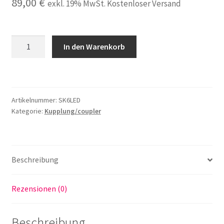
89,00
€
exkl. 19% MwSt. Kostenloser Versand
Kupplung
In den Warenkorb
mit
LED
Licht
kompatibel
Artikelnummer:
SK6LED
zu
Kategorie:
Kupplung/coupler
Sirona
Kupplung
Menge
Beschreibung
Rezensionen (0)
Beschreibung