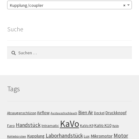
Kupplung/coupler
×
Suche
Suchen
nach:
Tags
Bien Air
Airflow
Druckknopf
Absauganschlüsse
Deckel
Austauschschlauch
KaVo
Handstück
KaVo K10
Faro
Intramatic
KaVo K9
KaVo
Motor
Laborhandstück
Kupplung
Mikromotor
Lux
Kohlebürsten