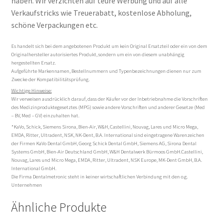
haben. Wir verzichten auf teure Werbung und auf alle
Verkaufstricks wie Treuerabatt, kostenlose Abholung,
schöne Verpackungen etc.
Es handelt sich bei dem angebotenen Produkt um kein Original Ersatzteil oder ein von dem
Originalhersteller autorisiertes Produkt, sondern um ein von diesem unabhängig
hergestellten Ersatz.
Aufgeführte Markennamen, Bestellnummern und Typenbezeichnungen dienen nur zum
Zwecke der Kompatibilitätsprüfung.
Wichtige Hinweise:
Wir verweisen ausdrücklich darauf, dass der Käufer vor der Inbetriebnahme die Vorschriften
des Medizinproduktegesetztes (MPG) sowie andere Vorschriften und anderer Gesetze (Med
– BV, Med – GV) einzuhalten hat.
*KaVo, Schick, Siemens Sirona, Bien-Air, W&H, Castellini, Nouvag, Lares und Micro Mega,
EMDA, Ritter, Ultradent, NSK, NK-Dent, B.A. International sind eingetragene Warenzeichen
der Firmen KaVo Dental GmbH, Georg Schick Dental GmbH, Siemens AG, Sirona Dental
Systems GmbH, Bien-Air Deutschland GmbH, W&H Dentalwerk Bürmoos GmbH.Castellini,
Nouvag, Lares und Micro Mega, EMDA, Ritter, Ultradent, NSK Europe, MK-Dent GmbH, B.A.
International GmbH.
Die Firma Dentalmetronic steht in keiner wirtschaftlichen Verbindung mit den o.g.
Unternehmen
Ähnliche Produkte