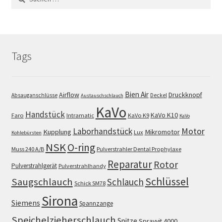
nach:
Tags
Bien Air
Airflow
Druckknopf
Absauganschlüsse
Deckel
Austauschschlauch
KaVo
Handstück
KaVo K10
Faro
Intramatic
KaVo K9
KaVo
Motor
Laborhandstück
Kupplung
Mikromotor
Lux
Kohlebürsten
NSK
O-ring
Muss 240 A/B
Pulverstrahler Dental Prophylaxe
Reparatur
Rotor
Pulverstrahlgerät
Pulverstrahlhandy
Schlüssel
Saugschlauch
Schlauch
Schick SM78
Sirona
Siemens
Spannzange
Speichelzieherschlauch
Spitze
Sprayvit 4000