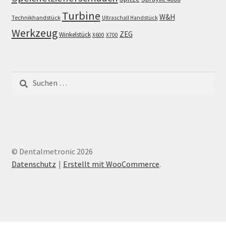
Turbine
W&H
Technikhandstück
Ultraschall Handstück
Werkzeug
ZEG
Winkelstück
X600
X700
Suchen
nach:
© Dentalmetronic 2026
Datenschutz
Erstellt mit WooCommerce
.