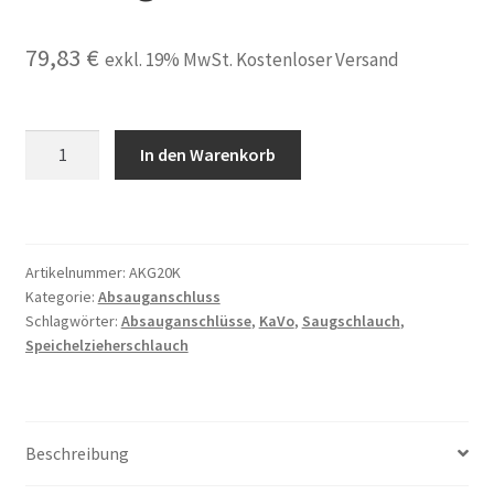
79,83
€
exkl. 19% MwSt. Kostenloser Versand
Saugschlauch
In den Warenkorb
gross
komplett
passend
für
Artikelnummer:
AKG20K
KaVo
Kategorie:
Absauganschluss
mit
Schlagwörter:
Absauganschlüsse
,
KaVo
,
Saugschlauch
,
original
Speichelzieherschlauch
Absauganschluss
L=1,6m
Menge
Beschreibung