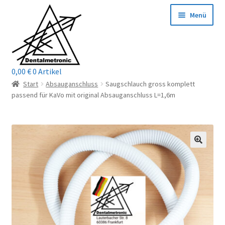
Zur
Zum
Menü
Navigation
Inhalt
springen
springen
0,00
€
0 Artikel
Home
Start
Absauganschluss
Saugschlauch gross komplett
passend für KaVo mit original Absauganschluss L=1,6m
Shop
Mein Konto / Login
Kontakt
Unterm
Reparaturservice
öffnen
Unterm
Wichtige Infos
öffnen