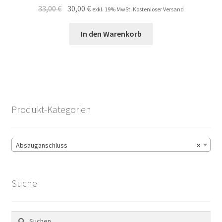
Ursprünglicher
Aktueller
33,00
€
30,00
€
exkl. 19% MwSt. Kostenloser Versand
Preis
Preis
war:
ist:
In den Warenkorb
33,00 €
30,00 €.
Produkt-Kategorien
Absauganschluss
×
Suche
Suchen