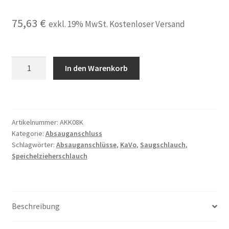
75,63
€
exkl. 19% MwSt. Kostenloser Versand
Speichelzieherschlauch
In den Warenkorb
Saugschlauch
klein
komplett
passend
Artikelnummer:
AKK08K
für
Kategorie:
Absauganschluss
KaVo
Schlagwörter:
Absauganschlüsse
,
KaVo
,
Saugschlauch
,
mit
Speichelzieherschlauch
original
Absauganschluss
Menge
Beschreibung