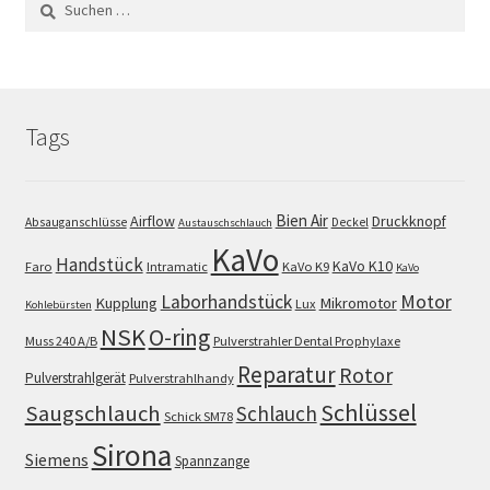
nach:
Tags
Bien Air
Airflow
Druckknopf
Absauganschlüsse
Deckel
Austauschschlauch
KaVo
Handstück
KaVo K10
Faro
Intramatic
KaVo K9
KaVo
Motor
Laborhandstück
Kupplung
Mikromotor
Lux
Kohlebürsten
NSK
O-ring
Muss 240 A/B
Pulverstrahler Dental Prophylaxe
Reparatur
Rotor
Pulverstrahlgerät
Pulverstrahlhandy
Schlüssel
Saugschlauch
Schlauch
Schick SM78
Sirona
Siemens
Spannzange