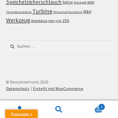
Speichelzieherschlauch
Spitze
Sprayvit 4000
Turbine
W&H
Technikhandstück
Ultraschall Handstück
Werkzeug
ZEG
Winkelstück
X600
X700
Suchen
nach:
© Dentalmetronic 2026
Datenschutz
Erstellt mit WooCommerce
.
0
Suchen
Suchen
Translate »