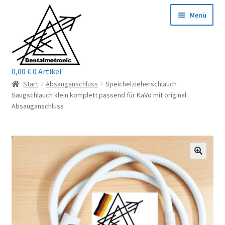
Zur
Zum
Menü
Navigation
Inhalt
springen
springen
0,00
€
0 Artikel
Home
Start
Absauganschluss
Speichelzieherschlauch
Saugschlauch klein komplett passend für KaVo mit original
Shop
Absauganschluss
Mein Konto / Login
Kontakt
Unterm
Reparaturservice
öffnen
Unterm
Wichtige Infos
öffnen