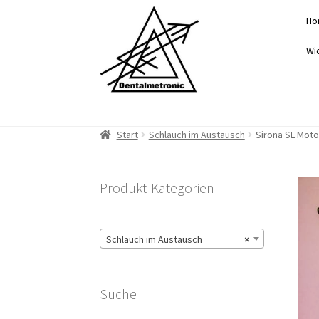
Zur
Zum
Ho
Navigation
Inhalt
springen
springen
Wi
Start
Schlauch im Austausch
Sirona SL Moto
Produkt-Kategorien
Schlauch im Austausch
×
Suche