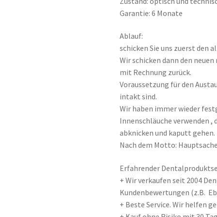
Zustand: optisch und technis
Garantie: 6 Monate
Ablauf:
schicken Sie uns zuerst den a
Wir schicken dann den neuen 
mit Rechnung zurück.
Voraussetzung für den Austaus
intakt sind.
Wir haben immer wieder festg
Innenschläuche verwenden , 
abknicken und kaputt gehen.
Nach dem Motto: Hauptsache b
Erfahrender Dentalproduktser
+ Wir verkaufen seit 2004 De
Kundenbewertungen (z.B. E
+ Beste Service. Wir helfen 
+ Kauf ohne Risiko mit 30 Tag