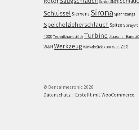
Saugschlauch
Rotor
Schlau
Schick SM78
Sirona
Schlüssel
Siemens
Spannzange
Speichelzieherschlauch
Spitze
Sprayvit
Turbine
4000
Technikhandstück
Ultraschall Handst
Werkzeug
W&H
ZEG
Winkelstück
X600
X700
© Dentalmetronic 2026
Datenschutz
Erstellt mit WooCommerce
.