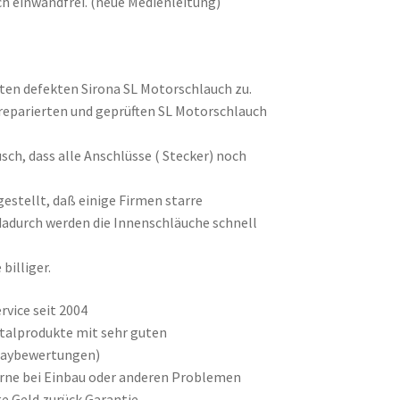
ch einwandfrei. (neue Medienleitung)
lten defekten Sirona SL Motorschlauch zu.
reparierten und geprüften SL Motorschlauch
ch, dass alle Anschlüsse ( Stecker) noch
estellt, daß einige Firmen starre
dadurch werden die Innenschläuche schnell
illiger.
vice seit 2004
ntalprodukte mit sehr guten
baybewertungen)
gerne bei Einbau oder anderen Problemen
e Geld zurück Garantie.