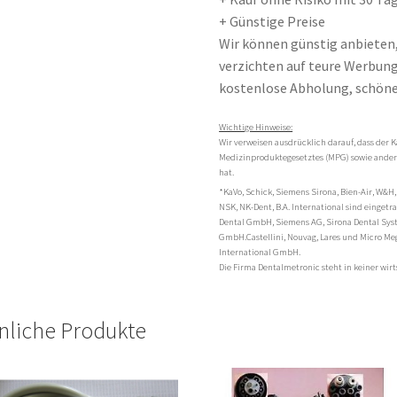
+ Günstige Preise
Wir können günstig anbieten
verzichten auf teure Werbung 
kostenlose Abholung, schöne
Wichtige Hinweise:
Wir verweisen ausdrücklich darauf, dass der K
Medizinproduktegesetztes (MPG) sowie andere
hat.
*KaVo, Schick, Siemens Sirona, Bien-Air, W&H,
NSK, NK-Dent, B.A. International sind einge
Dental GmbH, Siemens AG, Sirona Dental Sy
GmbH.Castellini, Nouvag, Lares und Micro Me
International GmbH.
Die Firma Dentalmetronic steht in keiner wi
nliche Produkte