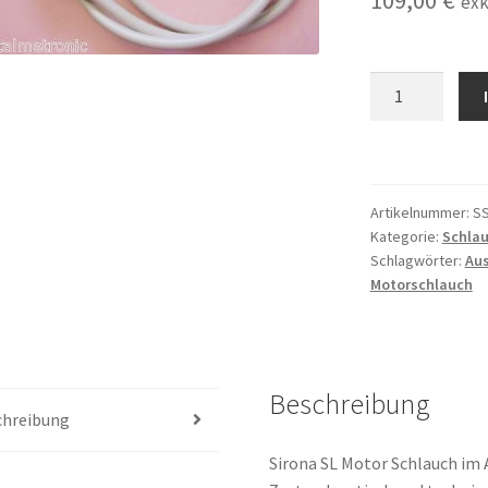
109,00
€
exk
Sirona
SL
Motor
Schlauch
im
Artikelnummer:
S
Austausch,
Kategorie:
Schlau
Austauschschla
Schlagwörter:
Au
Menge
Motorschlauch
Beschreibung
chreibung
Sirona SL Motor Schlauch im