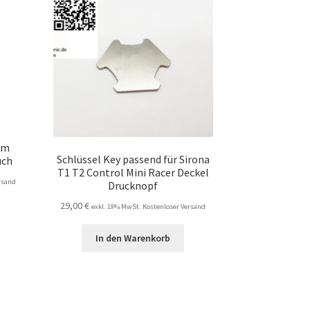
 im
Schlüssel Key passend für Sirona
uch
T1 T2 Control Mini Racer Deckel
rsand
Drucknopf
29,00
€
exkl. 19% MwSt. Kostenloser Versand
In den Warenkorb