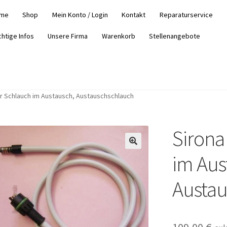
me
Shop
Mein Konto / Login
Kontakt
Reparaturservice
chtige Infos
Unsere Firma
Warenkorb
Stellenangebote
r Schlauch im Austausch, Austauschschlauch
Sirona
im Aus
Austau