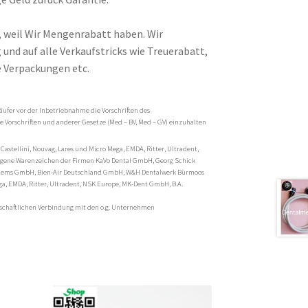
, weil Wir Mengenrabatt haben. Wir
und auf alle Verkaufstricks wie Treuerabatt,
 Verpackungen etc.
äufer vor der Inbetriebnahme die Vorschriften des
 Vorschriften und anderer Gesetze (Med – BV, Med – GV) einzuhalten
 Castellini, Nouvag, Lares und Micro Mega, EMDA, Ritter, Ultradent,
tragene Warenzeichen der Firmen KaVo Dental GmbH, Georg Schick
stems GmbH, Bien-Air Deutschland GmbH, W&H Dentalwerk Bürmoos
ga, EMDA, Ritter, Ultradent, NSK Europe, MK-Dent GmbH, B.A.
rtschaftlichen Verbindung mit den o.g. Unternehmen