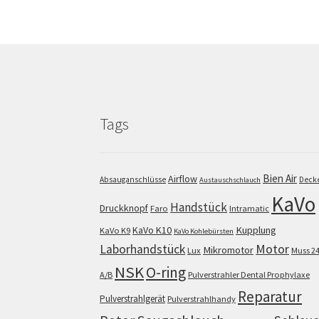
Tags
Bien Air
Airflow
Absauganschlüsse
Deck
Austauschschlauch
KaVo
Handstück
Druckknopf
Faro
Intramatic
KaVo K10
Kupplung
KaVo K9
KaVo Kohlebürsten
Motor
Laborhandstück
Mikromotor
Lux
Muss 2
NSK
O-ring
A/B
Pulverstrahler Dental Prophylaxe
Reparatur
Pulverstrahlgerät
Pulverstrahlhandy