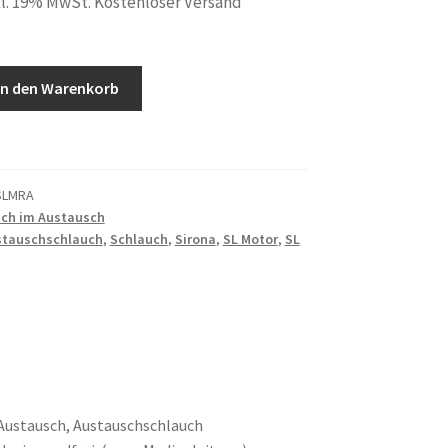
l. 19% MwSt. Kostenloser Versand
In den Warenkorb
SLMRA
ch im Austausch
uch
stauschschlauch
,
Schlauch
,
Sirona
,
SL Motor
,
SL
 Austausch, Austauschschlauch