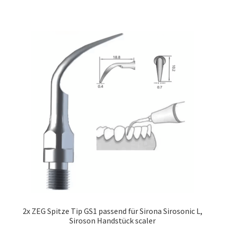
2x ZEG Spitze Tip GS1 passend für Sirona Sirosonic L,
Siroson Handstück scaler