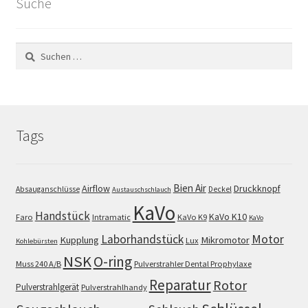
Suche
Suchen
nach:
Tags
Bien Air
Airflow
Druckknopf
Absauganschlüsse
Deckel
Austauschschlauch
KaVo
Handstück
KaVo K10
Faro
Intramatic
KaVo K9
KaVo
Motor
Laborhandstück
Kupplung
Mikromotor
Lux
Kohlebürsten
NSK
O-ring
Muss 240 A/B
Pulverstrahler Dental Prophylaxe
Reparatur
Rotor
Pulverstrahlgerät
Pulverstrahlhandy