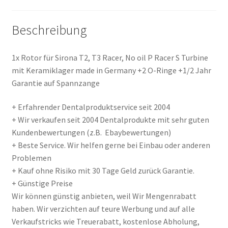
in
Germany
Beschreibung
Menge
1x Rotor für Sirona T2, T3 Racer, No oil P Racer S Turbine
mit Keramiklager made in Germany +2 O-Ringe +1/2 Jahr
Garantie auf Spannzange
+ Erfahrender Dentalproduktservice seit 2004
+ Wir verkaufen seit 2004 Dentalprodukte mit sehr guten
Kundenbewertungen (z.B. Ebaybewertungen)
+ Beste Service. Wir helfen gerne bei Einbau oder anderen
Problemen
+ Kauf ohne Risiko mit 30 Tage Geld zurück Garantie.
+ Günstige Preise
Wir können günstig anbieten, weil Wir Mengenrabatt
haben. Wir verzichten auf teure Werbung und auf alle
Verkaufstricks wie Treuerabatt, kostenlose Abholung,