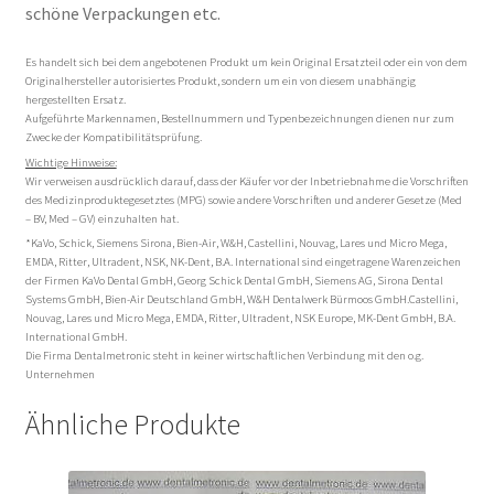
schöne Verpackungen etc.
Es handelt sich bei dem angebotenen Produkt um kein Original Ersatzteil oder ein von dem
Originalhersteller autorisiertes Produkt, sondern um ein von diesem unabhängig
hergestellten Ersatz.
Aufgeführte Markennamen, Bestellnummern und Typenbezeichnungen dienen nur zum
Zwecke der Kompatibilitätsprüfung.
Wichtige Hinweise:
Wir verweisen ausdrücklich darauf, dass der Käufer vor der Inbetriebnahme die Vorschriften
des Medizinproduktegesetztes (MPG) sowie andere Vorschriften und anderer Gesetze (Med
– BV, Med – GV) einzuhalten hat.
*KaVo, Schick, Siemens Sirona, Bien-Air, W&H, Castellini, Nouvag, Lares und Micro Mega,
EMDA, Ritter, Ultradent, NSK, NK-Dent, B.A. International sind eingetragene Warenzeichen
der Firmen KaVo Dental GmbH, Georg Schick Dental GmbH, Siemens AG, Sirona Dental
Systems GmbH, Bien-Air Deutschland GmbH, W&H Dentalwerk Bürmoos GmbH.Castellini,
Nouvag, Lares und Micro Mega, EMDA, Ritter, Ultradent, NSK Europe, MK-Dent GmbH, B.A.
International GmbH.
Die Firma Dentalmetronic steht in keiner wirtschaftlichen Verbindung mit den o.g.
Unternehmen
Ähnliche Produkte