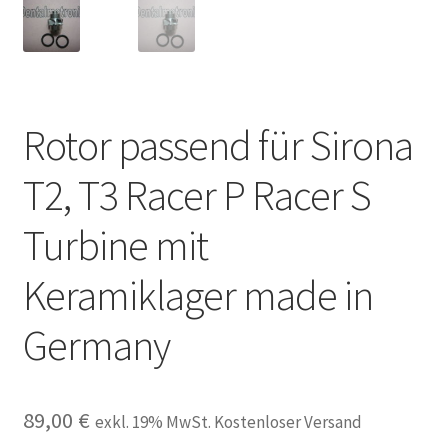
Unsere Firma
Warenkorb
Rotor passend für Sirona
Stellenangebote
T2, T3 Racer P Racer S
Turbine mit
Keramiklager made in
Germany
89,00
€
exkl. 19% MwSt. Kostenloser Versand