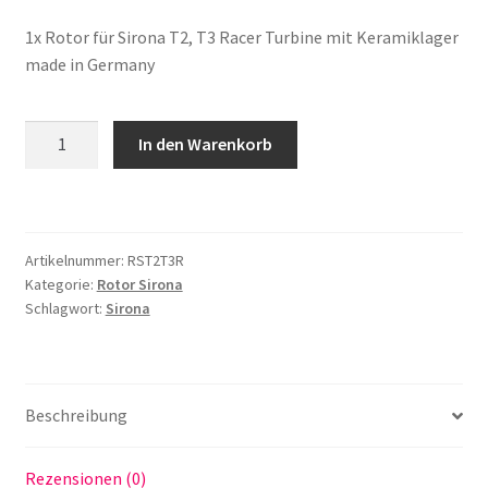
1x Rotor für Sirona T2, T3 Racer Turbine mit Keramiklager
made in Germany
Rotor
In den Warenkorb
passend
für
Sirona
T2,
Artikelnummer:
RST2T3R
T3
Kategorie:
Rotor Sirona
Racer
Schlagwort:
Sirona
P
Racer
S
Turbine
Beschreibung
mit
Keramiklager
Rezensionen (0)
made