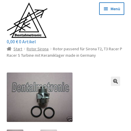
Zur
Zum
Menü
Navigation
Inhalt
springen
springen
0,00
€
0 Artikel
Home
Start
Rotor Sirona
Rotor passend für Sirona T2, T3 Racer P
Racer S Turbine mit Keramiklager made in Germany
Shop
Mein Konto / Login
Kontakt
Unterm
Reparaturservice
öffnen
Unterm
Wichtige Infos
öffnen