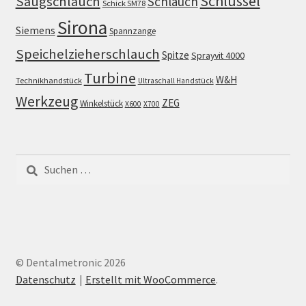
Schlüssel
Saugschlauch
Schlauch
Schick SM78
Sirona
Siemens
Spannzange
Speichelzieherschlauch
Spitze
Sprayvit 4000
Turbine
W&H
Technikhandstück
Ultraschall Handstück
Werkzeug
ZEG
Winkelstück
X600
X700
Suchen
nach:
© Dentalmetronic 2026
Datenschutz
Erstellt mit WooCommerce
.