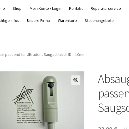
me
Shop
Mein Konto / Login
Kontakt
Reparaturservice
chtige Infos
Unsere Firma
Warenkorb
Stellenangebote
in passend für Ultradent Saugschlauch ID = 10mm
Absaug
passen
Saugs