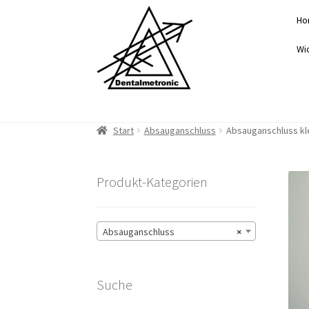
Zur
Zum
Ho
Navigation
Inhalt
springen
springen
Wi
Start
Absauganschluss
Absauganschluss kle
Produkt-Kategorien
Absauganschluss
×
Suche