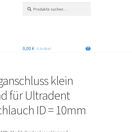
Suchen
Suchen
nach:
0,00
€
0 Artikel
anschluss klein
d für Ultradent
chlauch ID = 10mm