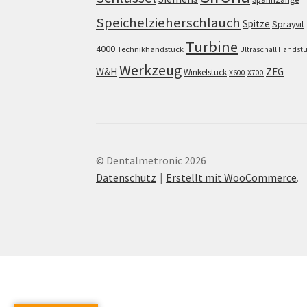
Speichelzieherschlauch
Spitze
Sprayvit
Turbine
4000
Technikhandstück
Ultraschall Handst
Werkzeug
W&H
ZEG
Winkelstück
X600
X700
© Dentalmetronic 2026
Datenschutz
Erstellt mit WooCommerce
.