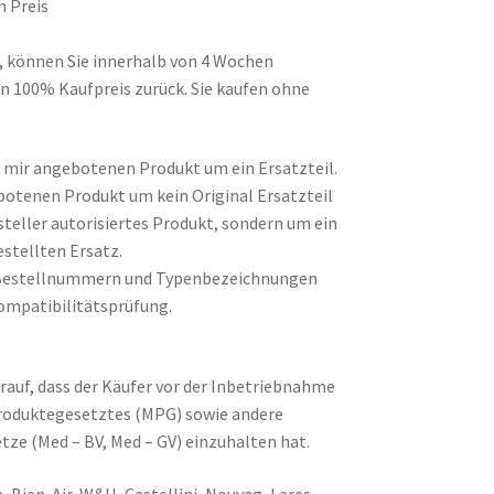
n Preis
d, können Sie innerhalb von 4 Wochen
n 100% Kaufpreis zurück. Sie kaufen ohne
on mir angebotenen Produkt um ein Ersatzteil.
botenen Produkt um kein Original Ersatzteil
steller autorisiertes Produkt, sondern um ein
stellten Ersatz.
Bestellnummern und Typenbezeichnungen
ompatibilitätsprüfung.
rauf, dass der Käufer vor der Inbetriebnahme
produktegesetztes (MPG) sowie andere
tze (Med – BV, Med – GV) einzuhalten hat.
, Bien-Air, W&H, Castellini, Nouvag, Lares