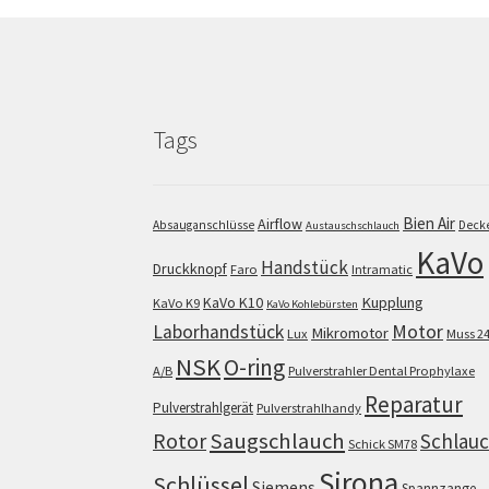
Tags
Bien Air
Airflow
Absauganschlüsse
Deck
Austauschschlauch
KaVo
Handstück
Druckknopf
Faro
Intramatic
KaVo K10
Kupplung
KaVo K9
KaVo Kohlebürsten
Motor
Laborhandstück
Mikromotor
Lux
Muss 2
NSK
O-ring
A/B
Pulverstrahler Dental Prophylaxe
Reparatur
Pulverstrahlgerät
Pulverstrahlhandy
Saugschlauch
Rotor
Schlau
Schick SM78
Sirona
Schlüssel
Siemens
Spannzange