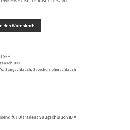
. 19% MwSt. Kostenloser Versand
s
In den Warenkorb
U10MM
ganschluss
Vo
,
Saugschlauch
,
Speichelzieherschlauch
ssend für Ultradent
Saugschlauch ID =