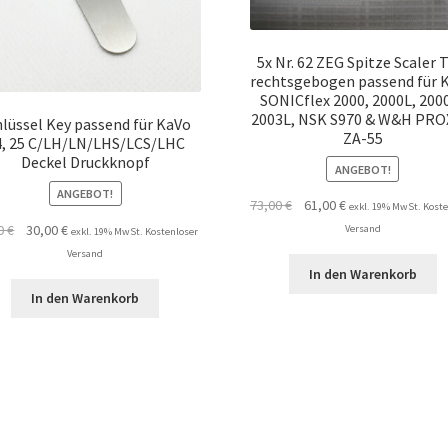
5x Nr. 62 ZEG Spitze Scaler 
rechtsgebogen passend für 
SONICflex 2000, 2000L, 200
2003L, NSK S970 & W&H PR
hlüssel Key passend für KaVo
ZA-55
4, 25 C/LH/LN/LHS/LCS/LHC
Deckel Druckknopf
ANGEBOT!
ANGEBOT!
Ursprünglicher
Aktueller
73,00
€
61,00
€
exkl. 19% MwSt. Koste
Preis
Preis
Ursprünglicher
Aktueller
00
€
30,00
€
Versand
exkl. 19% MwSt. Kostenloser
war:
ist:
Preis
Preis
Versand
73,00 €
61,00 €.
war:
ist:
In den Warenkorb
33,00 €
30,00 €.
In den Warenkorb