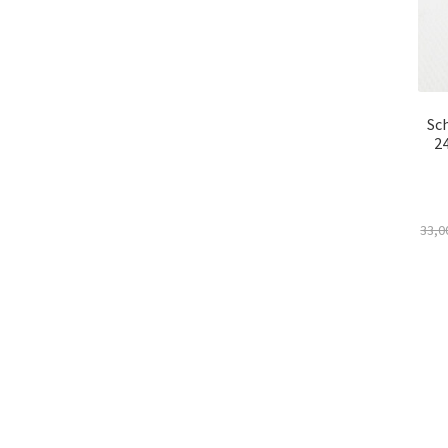
Sc
2
33,