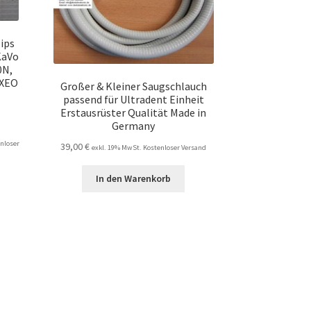
Tips
KaVo
0N,
OXEO
Großer & Kleiner Saugschlauch
passend für Ultradent Einheit
Erstausrüster Qualität Made in
Germany
nloser
39,00
€
exkl. 19% MwSt. Kostenloser Versand
In den Warenkorb