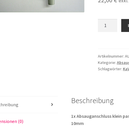
22,00
€
exkl
Absauganschlus
klein
passend
für
Ultradent
Artikelnummer:
A
Saugschlauch
Kategorie:
Absau
ID
Schlagwörter:
Ka
=
10mm
Menge
Beschreibung
chreibung
1x Absauganschluss klein pa
nsionen (0)
10mm