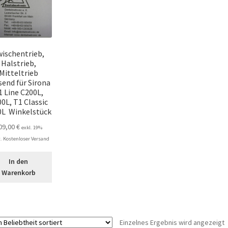
ischentrieb,
Halstrieb,
Mitteltrieb
send für Sirona
1 Line C200L,
0L, T1 Classic
0L Winkelstück
09,00
€
exkl. 19%
 Kostenloser Versand
In den
Warenkorb
Einzelnes Ergebnis wird angezeigt