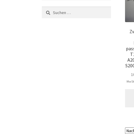
Suchen
nach:
Zw
pas
T
A20
S20
1
MwSt.