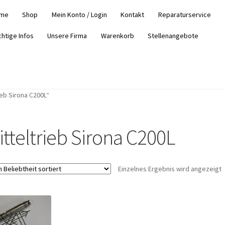
me
Shop
Mein Konto / Login
Kontakt
Reparaturservice
chtige Infos
Unsere Firma
Warenkorb
Stellenangebote
eb Sirona C200L“
itteltrieb Sirona C200L
Einzelnes Ergebnis wird angezeigt