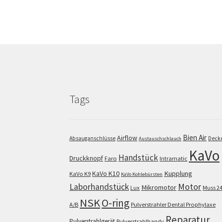
Tags
Bien Air
Airflow
Absauganschlüsse
Deck
Austauschschlauch
KaVo
Handstück
Druckknopf
Faro
Intramatic
KaVo K10
Kupplung
KaVo K9
KaVo Kohlebürsten
Motor
Laborhandstück
Mikromotor
Lux
Muss 2
NSK
O-ring
A/B
Pulverstrahler Dental Prophylaxe
Reparatur
Pulverstrahlgerät
Pulverstrahlhandy