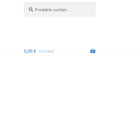
Suchen
Suchen
nach:
0,00
€
0 Artikel